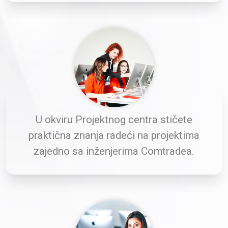
U okviru Projektnog centra stičete
praktična znanja radeći na projektima
zajedno sa inženjerima Comtradea.