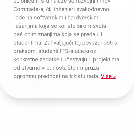
učionica ITS-a nalaze se razvojni timovi
Comtrade-a, čiji inženjeri svakodnevno
rade na softverskim i hardverskim
rešenjima koja se koriste širom sveta –
baš onim znanjima koja se predaju i
studentima. Zahvaljujući toj povezanosti s
praksom, studenti ITS-a uče kroz
konkretne zadatke i učestvuju u projektima
od stvarne vrednosti, što im pruža
ogromnu prednost na tržištu rada.
Više »