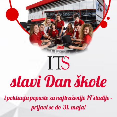
slavi Dan škole
i poklanja popuste za najtraženije IT studije –
prijavi se do 31. maja!