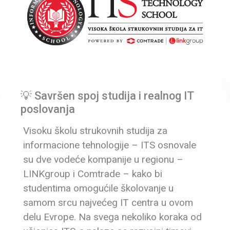
💡 Savršen spoj studija i realnog IT
poslovanja
Visoku školu strukovnih studija za
informacione tehnologije – ITS osnovale
su dve vodeće kompanije u regionu –
LINKgroup i Comtrade – kako bi
studentima omogućile školovanje u
samom srcu najvećeg IT centra u ovom
delu Evrope. Na svega nekoliko koraka od