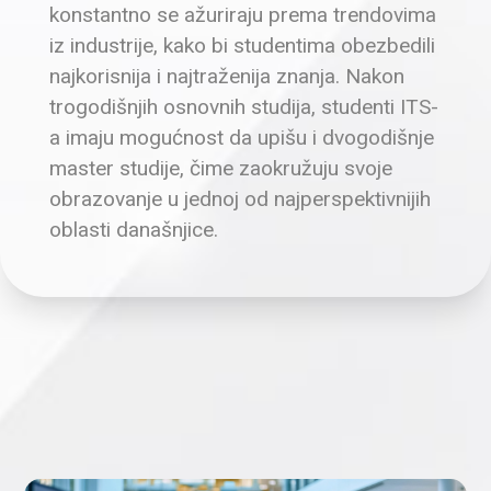
konstantno se ažuriraju prema trendovima
iz industrije, kako bi studentima obezbedili
najkorisnija i najtraženija znanja. Nakon
trogodišnjih osnovnih studija, studenti ITS-
a imaju mogućnost da upišu i dvogodišnje
master studije, čime zaokružuju svoje
obrazovanje u jednoj od najperspektivnijih
oblasti današnjice.