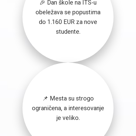
🎉 Dan škole na ITS-u
obeležava se popustima
do 1.160 EUR za nove
studente.
📌 Mesta su strogo
ograničena, a interesovanje
je veliko.