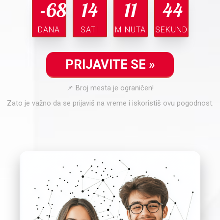
-68
14
11
44
DANA
SATI
MINUTA
SEKUNDI
PRIJAVITE SE »
📌 Broj mesta je ograničen!
Zato je važno da se prijaviš na vreme i iskoristiš ovu pogodnost.