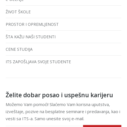
ŽIVOT ŠKOLE
PROSTOR I OPREMLJENOST
ŠTA KAŽU NAŠI STUDENTI
CENE STUDIJA
ITS ZAPOŠLJAVA SVOJE STUDENTE
Želite dobar posao i uspešnu karijeru
Možemo Vam pomoći! Slaćemo Vam korisna uputstva,
izveštaje, pozive na besplatne seminare i predavanja, kao i
vesti sa ITS-a. Samo unesite svoj e-mail.