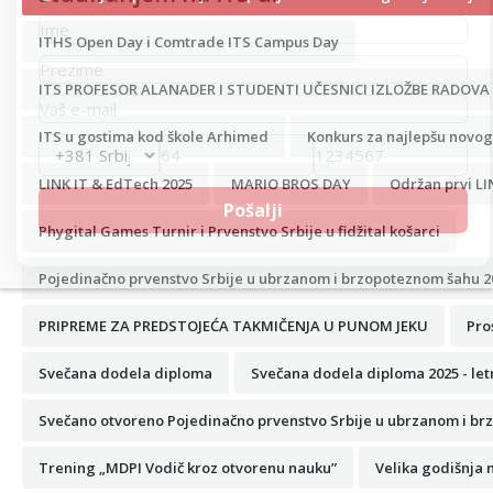
ITHS Open Day i Comtrade ITS Campus Day
ITS PROFESOR ALANADER I STUDENTI UČESNICI IZLOŽBE RADOVA
ITS u gostima kod škole Arhimed
Konkurs za najlepšu novogo
LINK IT & EdTech 2025
MARIO BROS DAY
Održan prvi LI
Phygital Games Turnir i Prvenstvo Srbije u fidžital košarci
Pojedinačno prvenstvo Srbije u ubrzanom i brzopoteznom šahu 2
PRIPREME ZA PREDSTOJEĆA TAKMIČENJA U PUNOM JEKU
Pro
Svečana dodela diploma
Svečana dodela diploma 2025 - let
Svečano otvoreno Pojedinačno prvenstvo Srbije u ubrzanom i br
Trening „MDPI Vodič kroz otvorenu nauku”
Velika godišnja 