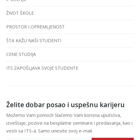
ŽIVOT ŠKOLE
PROSTOR I OPREMLJENOST
ŠTA KAŽU NAŠI STUDENTI
CENE STUDIJA
ITS ZAPOŠLJAVA SVOJE STUDENTE
Želite dobar posao i uspešnu karijeru
Možemo Vam pomoći! Slaćemo Vam korisna uputstva,
izveštaje, pozive na besplatne seminare i predavanja, kao i
vesti sa ITS-a. Samo unesite svoj e-mail.