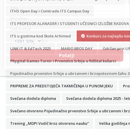
ITHS Open Day i Comtrade ITS Campus Day
ITS PROFESOR ALANADER I STUDENTI UČESNICI IZLOŽBE RADOVA
ITS u gostima kod škole Arhimed
Konkurs za najlepšu nov
LINK IT & EdTech 2025
MARIO BROS DAY
Održan prvi LI
Phygital Games Turnir i Prvenstvo Srbije u fidžital košarci
Pojedinačno prvenstvo Srbije u ubrzanom i brzopoteznom šahu 2
PRIPREME ZA PREDSTOJEĆA TAKMIČENJA U PUNOM JEKU
Pro
Svečana dodela diploma
Svečana dodela diploma 2025 - let
Svečano otvoreno Pojedinačno prvenstvo Srbije u ubrzanom i br
Trening „MDPI Vodič kroz otvorenu nauku”
Velika godišnja 