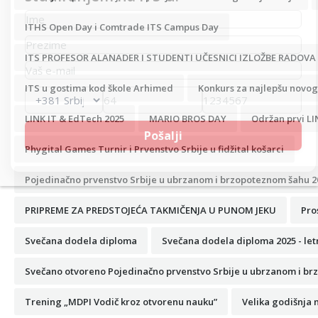
ITHS Open Day i Comtrade ITS Campus Day
ITS PROFESOR ALANADER I STUDENTI UČESNICI IZLOŽBE RADOVA
ITS u gostima kod škole Arhimed
Konkurs za najlepšu novogo
LINK IT & EdTech 2025
MARIO BROS DAY
Održan prvi LI
Phygital Games Turnir i Prvenstvo Srbije u fidžital košarci
Pojedinačno prvenstvo Srbije u ubrzanom i brzopoteznom šahu 2
PRIPREME ZA PREDSTOJEĆA TAKMIČENJA U PUNOM JEKU
Pro
Svečana dodela diploma
Svečana dodela diploma 2025 - let
Svečano otvoreno Pojedinačno prvenstvo Srbije u ubrzanom i br
Trening „MDPI Vodič kroz otvorenu nauku”
Velika godišnja 