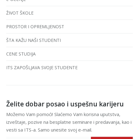
ŽIVOT ŠKOLE
PROSTOR I OPREMLJENOST
ŠTA KAŽU NAŠI STUDENTI
CENE STUDIJA
ITS ZAPOŠLJAVA SVOJE STUDENTE
Želite dobar posao i uspešnu karijeru
Možemo Vam pomoći! Slaćemo Vam korisna uputstva,
izveštaje, pozive na besplatne seminare i predavanja, kao i
vesti sa ITS-a. Samo unesite svoj e-mail.