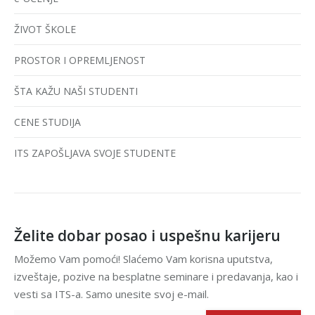
ŽIVOT ŠKOLE
PROSTOR I OPREMLJENOST
ŠTA KAŽU NAŠI STUDENTI
CENE STUDIJA
ITS ZAPOŠLJAVA SVOJE STUDENTE
Želite dobar posao i uspešnu karijeru
Možemo Vam pomoći! Slaćemo Vam korisna uputstva,
izveštaje, pozive na besplatne seminare i predavanja, kao i
vesti sa ITS-a. Samo unesite svoj e-mail.