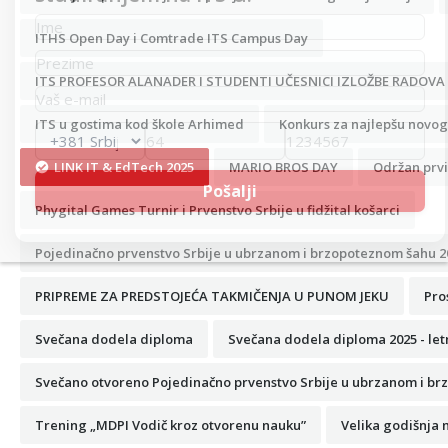
ITHS Open Day i Comtrade ITS Campus Day
ITS PROFESOR ALANADER I STUDENTI UČESNICI IZLOŽBE RADOVA
ITS u gostima kod škole Arhimed
Konkurs za najlepšu novogo
LINK IT & EdTech 2025
MARIO BROS DAY
Održan prvi
Phygital Games Turnir i Prvenstvo Srbije u fidžital košarci
Pojedinačno prvenstvo Srbije u ubrzanom i brzopoteznom šahu 2
PRIPREME ZA PREDSTOJEĆA TAKMIČENJA U PUNOM JEKU
Pro
Svečana dodela diploma
Svečana dodela diploma 2025 - let
Svečano otvoreno Pojedinačno prvenstvo Srbije u ubrzanom i br
Trening „MDPI Vodič kroz otvorenu nauku”
Velika godišnja 