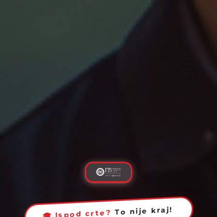
To nije kraj!
Ispod crte?
🎓