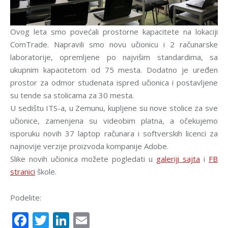
Ovog leta smo povećali prostorne kapacitete na lokaciji
ComTrade. Napravili smo novu učionicu i 2 računarske
laboratorije, opremljene po najvišim standardima, sa
ukupnim kapacitetom od 75 mesta. Dodatno je uređen
prostor za odmor studenata ispred učionica i postavljene
su tende sa stolicama za 30 mesta.
U sedištu ITS-a, u Zemunu, kupljene su nove stolice za sve
učionice, zamenjena su videobim platna, a očekujemo
isporuku novih 37 laptop računara i softverskih licenci za
najnovije verzije proizvoda kompanije Adobe.
Slike novih učionica možete pogledati u
galeriji sajta
i
FB
stranici
škole.
Podelite:
Facebook
Twitter
LinkedIn
Email