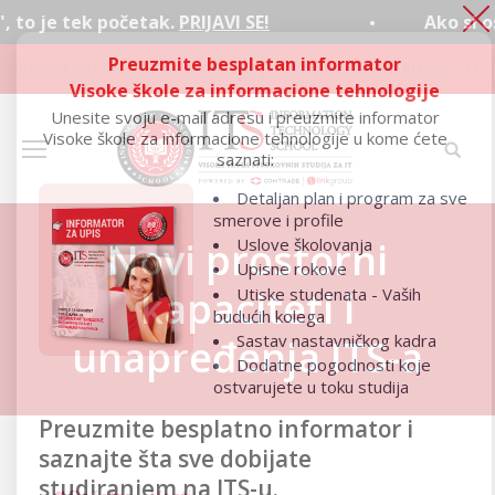
tek početak.
PRIJAVI SE!
Ako si ostao “is
Preuzmite besplatan informator
Ako si ostao “ispod crte", to je tek početak.
PRIJAVI SE!
Visoke škole za informacione tehnologije
Unesite svoju e-mail adresu i preuzmite informator
Visoke škole za informacione tehnologije u kome ćete
saznati:
Detaljan plan i program za sve
smerove i profile
Uslove školovanja
Novi prostorni
Upisne rokove
kapaciteti i
Utiske studenata - Vaših
budućih kolega
Sastav nastavničkog kadra
unapređenja ITS-a
Dodatne pogodnosti koje
ostvarujete u toku studija
Preuzmite besplatno informator i
saznajte šta sve dobijate
studiranjem na ITS-u.