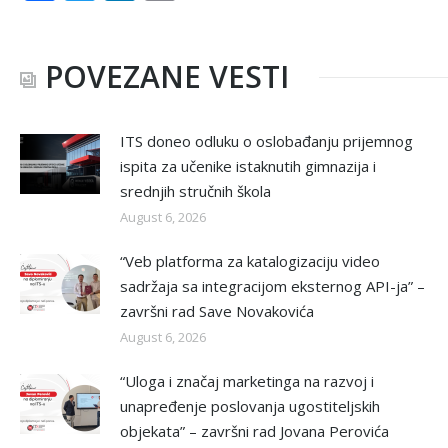
POVEZANE VESTI
ITS doneo odluku o oslobađanju prijemnog
ispita za učenike istaknutih gimnazija i
srednjih stručnih škola
August 6, 2026
“Veb platforma za katalogizaciju video
sadržaja sa integracijom eksternog API-ja” –
završni rad Save Novakovića
August 6, 2026
“Uloga i značaj marketinga na razvoj i
unapređenje poslovanja ugostiteljskih
objekata” – završni rad Jovana Perovića