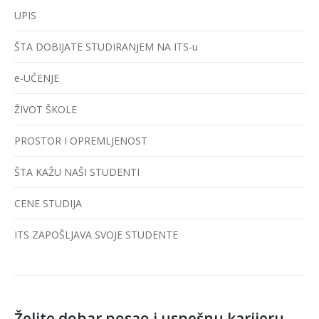
UPIS
ŠTA DOBIJATE STUDIRANJEM NA ITS-u
e-UČENJE
ŽIVOT ŠKOLE
PROSTOR I OPREMLJENOST
ŠTA KAŽU NAŠI STUDENTI
CENE STUDIJA
ITS ZAPOŠLJAVA SVOJE STUDENTE
Želite dobar posao i uspešnu karijeru