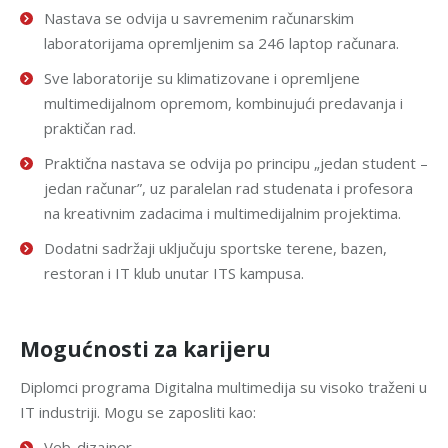
Nastava se odvija u savremenim računarskim
laboratorijama opremljenim sa 246 laptop računara.
Sve laboratorije su klimatizovane i opremljene
multimedijalnom opremom, kombinujući predavanja i
praktičan rad.
Praktična nastava se odvija po principu „jedan student –
jedan računar”, uz paralelan rad studenata i profesora
na kreativnim zadacima i multimedijalnim projektima.
Dodatni sadržaji uključuju sportske terene, bazen,
restoran i IT klub unutar ITS kampusa.
Mogućnosti za karijeru
Diplomci programa Digitalna multimedija su visoko traženi u
IT industriji. Mogu se zaposliti kao:
Veb-dizajner