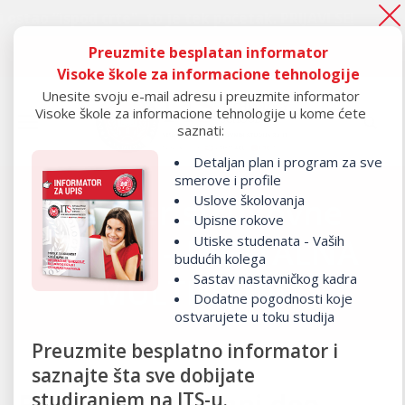
pod crte", to je tek početak.
PRIJAVI SE!
Preuzmite besplatan informator
Ako si ostao “ispod crte", to je tek početak.
PRIJAVI SE!
Visoke škole za informacione tehnologije
Unesite svoju e-mail adresu i preuzmite informator
Visoke škole za informacione tehnologije u kome ćete
saznati:
Detaljan plan i program za sve
smerove i profile
Uslove školovanja
Master strukovne
Upisne rokove
studije – DIGITALNA
Utiske studenata - Vaših
budućih kolega
Sastav nastavničkog kadra
MULTIMEDIJA
Dodatne pogodnosti koje
ostvarujete u toku studija
Preuzmite besplatno informator i
saznajte šta sve dobijate
Prijavi se i postani deo
studiranjem na ITS-u.