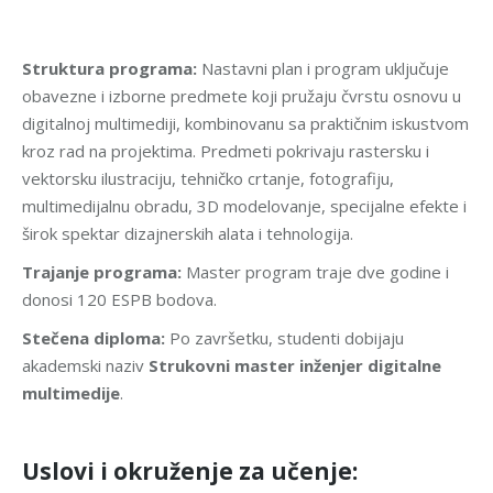
Struktura programa:
Nastavni plan i program uključuje
obavezne i izborne predmete koji pružaju čvrstu osnovu u
digitalnoj multimediji, kombinovanu sa praktičnim iskustvom
kroz rad na projektima. Predmeti pokrivaju rastersku i
vektorsku ilustraciju, tehničko crtanje, fotografiju,
multimedijalnu obradu, 3D modelovanje, specijalne efekte i
širok spektar dizajnerskih alata i tehnologija.
Trajanje programa:
Master program traje dve godine i
donosi 120 ESPB bodova.
Stečena diploma:
Po završetku, studenti dobijaju
akademski naziv
Strukovni master inženjer
digitalne
multimedije
.
Uslovi i okruženje za učenje: