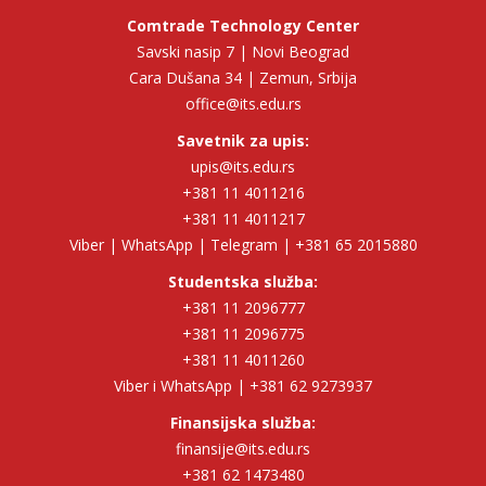
Comtrade Technology Center
Savski nasip 7 | Novi Beograd
Cara Dušana 34 | Zemun, Srbija
office@its.edu.rs
Savetnik za upis:
upis@its.edu.rs
+381 11 4011216
+381 11 4011217
Viber | WhatsApp | Telegram | +381 65 2015880
Studentska služba:
+381 11 2096777
+381 11 2096775
+381 11 4011260
Viber i WhatsApp | +381 62 9273937
Finansijska služba:
finansije@its.edu.rs
+381 62 1473480