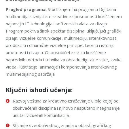
Pregled programa:
Studiranjem na programu Digitalna
multimedija razvijaćete kreativne sposobnosti korišćenjem
najnovijih IT tehnologija i softverskih alata za dizajn.
Program pokriva širok spektar disciplina, uključujući grafički
dizajn, vizuelne komunikacije, multimediju, interaktivnost,
produkciju i dinamične vizuelne principe, teoriju i istoriju
umetnosti i dizajna. Osposobićete se za korišćenje
naprednih metoda i tehnika za obradu digitalne slike, zvuka,
videa, ilustracije, animacije i komponovanja interaktivnog
multimedijalnog sadržaja.
Ključni ishodi učenja:
Razvoj veština za kreativno izražavanje u bilo kojoj od
obuhvaćenih disciplina i njihovo nesputano integrisanje
unutar vizuelnih komunikacija.
Sticanje sveobuhvatnog znanja u oblasti grafičkog