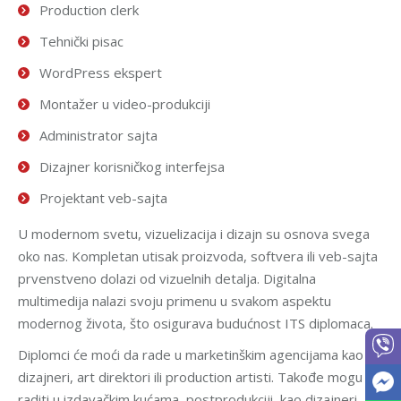
Production clerk
Tehnički pisac
WordPress ekspert
Montažer u video-produkciji
Administrator sajta
Dizajner korisničkog interfejsa
Projektant veb-sajta
U modernom svetu, vizuelizacija i dizajn su osnova svega
oko nas. Kompletan utisak proizvoda, softvera ili veb-sajta
prvenstveno dolazi od vizuelnih detalja. Digitalna
multimedija nalazi svoju primenu u svakom aspektu
modernog života, što osigurava budućnost ITS diplomaca.
Diplomci će moći da rade u marketinškim agencijama kao
dizajneri, art direktori ili production artisti. Takođe mogu
raditi u izdavačkim kućama, postprodukciji, kao dizajneri