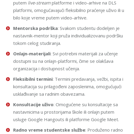
putem
live-stream
platforme i video-arhive na DLS
platformi, omogućavajući fleksibilno praćenje uživo ili u
bilo koje vreme putem video-arhive.
Mentorska podrška
: Svakom studentu dodeljen je
nastavnik-mentor koji pruža individualizovanu podršku
tokom celog studiranja.
Onlajn-materijali
: Svi potrebni materijali za učenje
dostupni su na onlajn-platformi, čime se olakšava
organizacija i dostupnost učenja.
Fleksibilni termini
: Termini predavanja, vežbi, ispita i
konsultacija su prilagođeni zaposlenima, omogućujući
usklađivanje sa radnim obavezama.
Konsultacije uživo
: Omogućene su konsultacije sa
nastavnicima u prostorijama škole ili onlajn putem
usluge Google Hangouts ili platforme Google Meet.
Radno vreme studentske službe
: Produženo radno