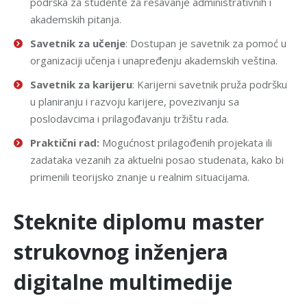
podrška za studente za rešavanje administrativnih i
akademskih pitanja.
Savetnik za učenje
: Dostupan je savetnik za pomoć u
organizaciji učenja i unapređenju akademskih veština.
Savetnik za karijeru
: Karijerni savetnik pruža podršku
u planiranju i razvoju karijere, povezivanju sa
poslodavcima i prilagođavanju tržištu rada.
Praktični rad:
Mogućnost prilagođenih projekata ili
zadataka vezanih za aktuelni posao studenata, kako bi
primenili teorijsko znanje u realnim situacijama.
Steknite diplomu master
strukovnog inženjera
digitalne multimedije