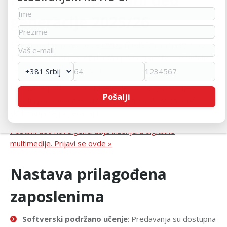
generacije 2025/26
Za upis na ITS prijavite se
OVDE
ili telefonom na
011/40-
11-216
. Od naših savetnika za upis saznaćete sve detalje u
vezi sa studijama na ITS-u.
Iskoristite priliku da postanete deo nove generacije po
povoljnijim cenama do kraja meseca, posle toga cene
školovanja se povećavaju.
Postani deo nove generacije inženjera digitalne
multimedije. Prijavi se ovde »
Nastava prilagođena
zaposlenima
Softverski podržano učenje
: Predavanja su dostupna