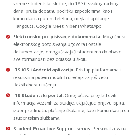
vreme studentske službe, do 18.30 svakog radnog
dana, pruža dodatnu podršku zaposlenima, kao i
komunikacija putem telefona, mejla ili aplikacije
Hangouts, Google Meet, Viber i WhatsApp.
Elektronsko potpisivanje dokumenata:
Mogućnost
elektronskog potpisivanja ugovora i ostale
dokumentacije, omogućavajući studentima da obave
sve formalnosti bez dolaska u školu.
ITS iOS i Android aplikacija:
Pristup platformama i
resursima putem mobilnih uređaja za još veću
fleksibilnost u učenju.
ITS
Studentski portal:
Omogućava pregled svih
informacija vezanih za studije, uključujući prijavu ispita,
izbor predmeta, plaćanje školarine, kao i komunikaciju sa
studentskim službama.
Student Proactive Support servis
: Personalizovana