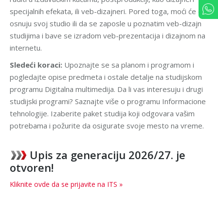
specijalnih efekata, ili veb-dizajneri. Pored toga, moći će da
osnuju svoj studio ili da se zaposle u poznatim veb-dizajn
studijima i bave se izradom veb-prezentacija i dizajnom na
internetu.
Sledeći koraci:
Upoznajte se sa planom i programom i
pogledajte opise predmeta i ostale detalje na
studijskom
programu Digitalna multimedija
. Da li vas interesuju i drugi
studijski programi? Saznajte više o programu Informacione
tehnologije. Izaberite paket studija koji odgovara vašim
potrebama i požurite da osigurate svoje mesto na vreme.
Upis za generaciju 2026/27. je
otvoren!
Kliknite ovde da se prijavite na ITS »