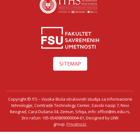
SITEMAP
Copyright © ITS – Visoka škola strukovnih studija za informacione
Ksenija Ilić
tehnologije, Comtrade Technology Center, Savski nasip 7, Novi
Beograd, Cara Dušana 34, Zemun, Srbija, info: office@its.edu.rs,
žiro račun: 105-0543809000004-61, Designed by LINK
group.
Privatnost.
Razgovaraj sa Ksenijom Ilić savetnicom za upis – uživo!
Saznaj sve o studijama, smerovima i pogodnostima direktno od naše