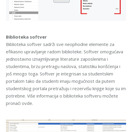
Biblioteka softver
Biblioteka softver sadrži sve neophodne elemente za
efikasno upravljanje radom biblioteke. Softver omogućava
jednostavno iznajmljivanje literature zaposlenima i
studentima, brzu pretragu naslova, statistiku korišćenja i
još mnogo toga. Softver je integrisan sa studentskim
portalom tako da studenti imaju mogućnost da putem
studentskog portala pretražuju i rezervišu knjige koje su im
potrebne. Više informacija o biblioteka softveru možete
pronaći ovde.