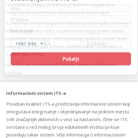
rezultate u učenju, potrebno je koristiti raspoložive
mogućnosti savremene informacione tehnologije.
Korišćenje testiranja putem računara, materijala za učenje i
informacija preko sajta, rezervisanje knjiga preko online
biblioteke i korišćenje informacionog sistema unutar škole
umnogome pomažu boljem napredovanju studenata, a
samim tim i ITS-a.
Na ITS-u se u tom smislu koriste sledeća softverska
rešenja:
Informacioni sistem ITS-a
Poseban kvalitet ITS-a predstavlja informacioni sistem koji
omogućava integrisanje i objedinjavanje na jednom mestu
svih značajnijih aktivnosti u vezi sa nastavom, čime se ITS
svrstava u red malog broja edukativnih institucija koje
poseduju takav sistem. Više informacija o informacionom