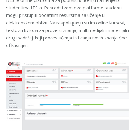
studentima ITS-a. Posredstvom ove platforme studenti
mogu pristupiti dodatnim resursima za učenje u
elektronskom obliku. Na raspolaganju su im online kursevi,
testovi i kvizovi za proveru znanja, multimedijalni materijali i
drugi sadržaji koji proces učenja i sticanja novih znanja čine
efikasnijim.