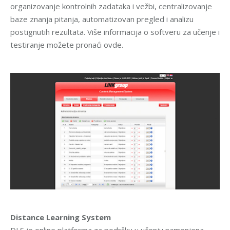
organizovanje kontrolnih zadataka i vežbi, centralizovanje
baze znanja pitanja, automatizovan pregled i analizu
postignutih rezultata. Više informacija o softveru za učenje i
testiranje možete pronaći ovde.
Distance Learning System
DLS je online platforma za podršku u učenju namenjena