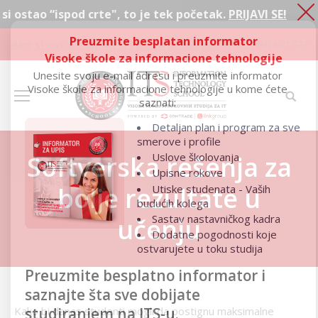
ispod crte", to je tek početak.
PRIJAVI SE!
Preuzmite besplatan informator
Ako si ostao “ispod crte", to je tek početak.
PRIJAVI SE!
Visoke škole za informacione tehnologije
Unesite svoju e-mail adresu i preuzmite informator
Visoke škole za informacione tehnologije u kome ćete
saznati:
Detaljan plan i program za sve
smerove i profile
Uslove školovanja
Softverska rešenja za
Upisne rokove
bolje rezultate u
Utiske studenata - Vaših
budućih kolega
Sastav nastavničkog kadra
učenju
Dodatne pogodnosti koje
ostvarujete u toku studija
Preuzmite besplatno informator i
saznajte šta sve dobijate
studiranjem na ITS-u.
Kako bi danas studenti mogli da postignu maksimalne