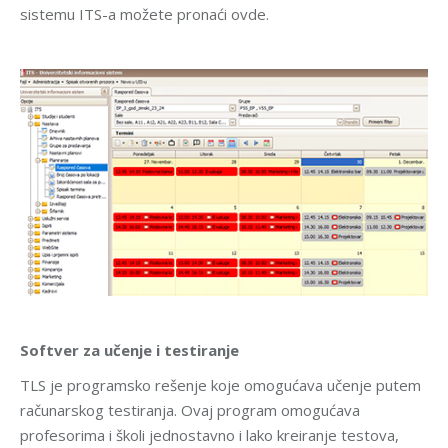
sistemu ITS-a možete pronaći ovde.
Softver za učenje i testiranje
TLS je programsko rešenje koje omogućava učenje putem
računarskog testiranja. Ovaj program omogućava
profesorima i školi jednostavno i lako kreiranje testova,