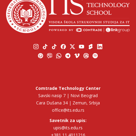
Comtrade Technology Center
Savski nasip 7 | Novi Beograd
Cara Dušana 34 | Zemun, Srbija
office@its.edu.rs
Savetnik za upis:
upis@its.edu.rs
+381 11 4011216