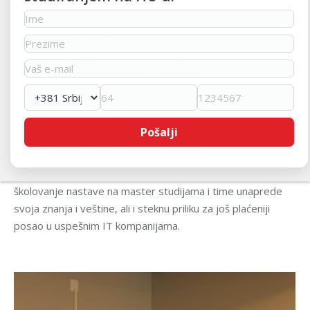
Ono po čemu se studiranje na ITS-u razlikuje od drugih
jeste što studenti stiču praktična znanja na osnovu kojih
uspevaju da u kratkom roku pronađu posao na
najpoželjnijim pozicijama u IT industriji.
Spoj znanja i primenljivih veština stečenih tokom studiranja
jeste ono što odlikuje svakog diplomca na ITS-u, a svako
od njih ističe da je upis na ovu visoku školu bila prava, ali i
jedna od najvažnijih odluka koju su doneli.
Naši studenti imaju mogućnost da nakon diplomiranja svoje
školovanje nastave na master studijama i time unaprede
svoja znanja i veštine, ali i steknu priliku za još plaćeniji
posao u uspešnim IT kompanijama.