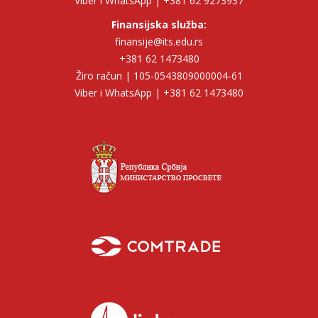
Viber i WhatsApp | +381 62 9273937
Finansijska služba:
finansije@its.edu.rs
+381 62 1473480
Žiro račun | 105-0543809000004-61
Viber i WhatsApp | +381 62 1473480