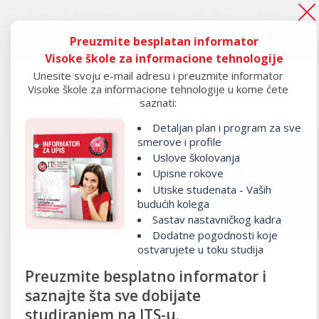
 tek početak.
PRIJAVI SE!
Ako si ostao “is
Preuzmite besplatan informator
Ako si ostao “ispod crte", to je tek početak.
PRIJAVI SE!
Visoke škole za informacione tehnologije
Unesite svoju e-mail adresu i preuzmite informator
Visoke škole za informacione tehnologije u kome ćete
saznati:
Detaljan plan i program za sve
smerove i profile
Uslove školovanja
Svečane dodele
Upisne rokove
diploma
Utiske studenata - Vaših
budućih kolega
Sastav nastavničkog kadra
Dodatne pogodnosti koje
ostvarujete u toku studija
Preuzmite besplatno informator i
Visoka škola strukovnih studija za informacione tehnologije
saznajte šta sve dobijate
– ITS svake godine svečanom dodelom diploma ispraća
studiranjem na ITS-u.
uspešne generacije budućih IT lidera.