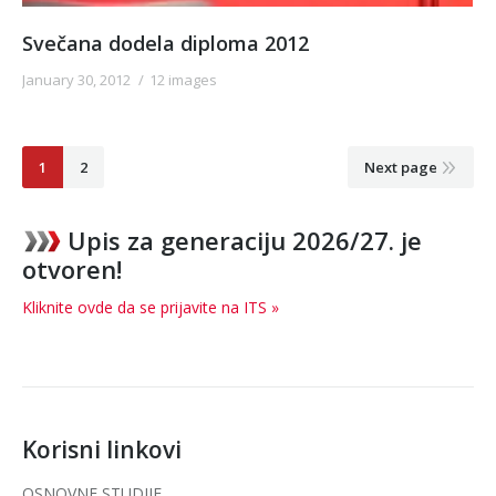
Svečana dodela diploma 2012
January 30, 2012
12 images
1
2
Next page
Upis za generaciju 2026/27. je
otvoren!
Kliknite ovde da se prijavite na ITS »
Korisni linkovi
OSNOVNE STUDIJE