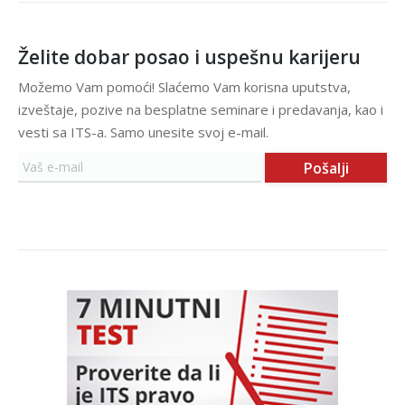
Želite dobar posao i uspešnu karijeru
Možemo Vam pomoći! Slaćemo Vam korisna uputstva,
izveštaje, pozive na besplatne seminare i predavanja, kao i
vesti sa ITS-a. Samo unesite svoj e-mail.