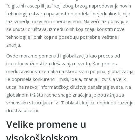
“digitalni rascep ili jaz” koji zbog brzog napredovanja novih
tehnologija stvara opasnost od podela i nejednakosti, nije
jaz izmedju razvijenih i nerazvijenih. Najveći jaz pojavljuje
se unutar društava, između onih koji znaju koristiti nove
tehnologije i onih koji ne poseduju potrebne veštine i
znanja.
Ovde moramo pomenuti i globalizaciju kao proces od
izuzetne važnosti za dešavanja u svetu. Kao proces
međuzavisnosti zemalja na skoro svim poljima, globalizacija
je doprinela konkurenciji misli, ideja, znanja i izvršila veliki
uticaj na razvoj informatičkog društva današnjeg sveta. Na
globalnom tržištu radne snage značajna je potražnja za
vrhunskim stručnjacim iz IT oblasti, koji će doprineti razvoju
društva u celini.
Velike promene u
visokoškolskom