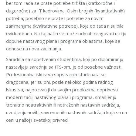
berzom rada se prate potrebe tržišta (kratkoročne i
dugoročne) za IT kadrovima. Osim brojnih (kvantitativnih)
potreba, posebno se prate i potrebe za novim
zanimanjima (kvalitativne potrebe), koja do tada nisu bila
evidentirana. Na taj način se može odmah reagovati u cilju
dopune nastavnog plana i programa oblastima, koje se
odnose na nova zanimanja.
Saradnja sa sopstvenim studentima, koji po diplomiranju
nastavljaju saradnju sa ITS-om, je od posebne važnosti.
Profesionalna iskustva sopstvenih studenata su
dragocena, jer su oni, posle nekoliko godina radnog
iskustva, najpozvaniji da svojim predlozima doprinesu
modernizaciji nastavnog plana i programa, smanjenju
trenutno neatraktivnih ili netraženih nastavnih sadržaja,
uvodjenju novih, savremenih nastavnih sadržaja koja su na
ceni u našoj i svetskoj privredi.