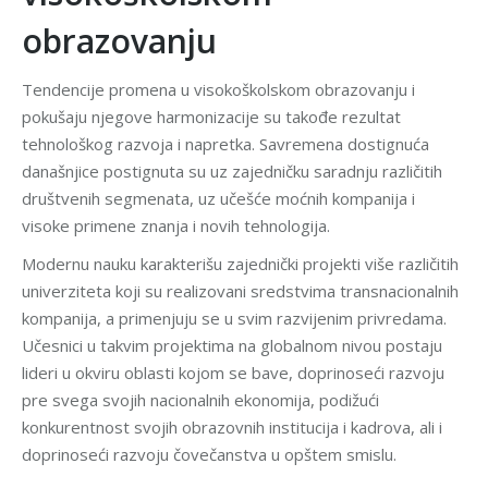
obrazovanju
Tendencije promena u visokoškolskom obrazovanju i
pokušaju njegove harmonizacije su takođe rezultat
tehnološkog razvoja i napretka. Savremena dostignuća
današnjice postignuta su uz zajedničku saradnju različitih
društvenih segmenata, uz učešće moćnih kompanija i
visoke primene znanja i novih tehnologija.
Modernu nauku karakterišu zajednički projekti više različitih
univerziteta koji su realizovani sredstvima transnacionalnih
kompanija, a primenjuju se u svim razvijenim privredama.
Učesnici u takvim projektima na globalnom nivou postaju
lideri u okviru oblasti kojom se bave, doprinoseći razvoju
pre svega svojih nacionalnih ekonomija, podižući
konkurentnost svojih obrazovnih institucija i kadrova, ali i
doprinoseći razvoju čovečanstva u opštem smislu.