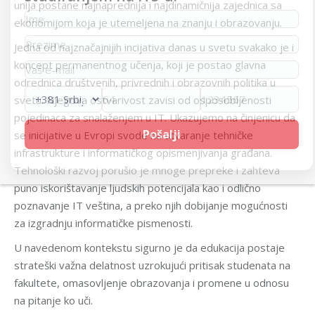
unija postane najnaprednija i najdinamičnija zajednica sa
ekonomijom koja je utemeljena na znanju i obrazovanju.
Jedna od najznačajnijih incijativa danas u svetu svakako je i
koncept permanentnog učenja, koji je postao glavna
odrednica društvenih, privrednih i obrazovnih politika u
svetu. Njegova ostvarivost zavisi od osposobljenosti
pojedinaca za snalaženjem u IT. Ukazujemo na činjenicu da
se inicijative u Evropi svode na stvaranje tehničke
infrastrukture i informatičkog opismenjivanja građana.
Tehnološki razvoj porušio je mnoge prepreke i zahteva
puno iskorištavanje ljudskih potencijala kao i odlično
poznavanje IT veština, a preko njih dobijanje mogućnosti
za izgradnju informatičke pismenosti.
U navedenom kontekstu sigurno je da edukacija postaje
strateški važna delatnost uzrokujući pritisak studenata na
fakultete, omasovljenje obrazovanja i promene u odnosu
na pitanje ko uči.