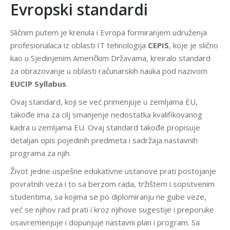
Evropski standardi
Sličnim putem je krenula i Evropa formiranjem udruženja
profesionalaca iz oblasti IT tehnologija
CEPIS
, koje je slično
kao u Sjedinjenim Američkim Državama, kreiralo standard
za obrazovanje u oblasti računarskih nauka pod nazivom
EUCIP Syllabus
.
Ovaj standard, koji se već primenjuje u zemljama EU,
takođe ima za cilj smanjenje nedostatka kvalifikovanog
kadra u zemljama EU. Ovaj standard takođe propisuje
detaljan opis pojedinih predmeta i sadržaja nastavnih
programa za njih.
Život jedne uspešne edukativne ustanove prati postojanje
povratnih veza i to sa berzom rada, tržištem i sopstvenim
studentima, sa kojima se po diplomiranju ne gube veze,
već se njihov rad prati i kroz njihove sugestije i preporuke
osavremenjuje i dopunjuje nastavni plan i program. Sa