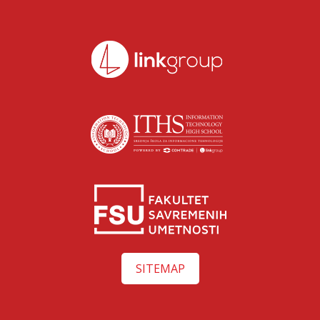
SITEMAP
Ksenija Ilić