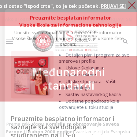
 “ispod crte", to je tek početak.
PRIJAVI SE!
Preuzmite besplatan informator
Ako si ostao “ispod crte", to je tek početak.
PRIJAVI SE!
Visoke škole za informacione tehnologije
Unesite svoju e-mail adresu i preuzmite informator
Visoke škole za informacione tehnologije u kome ćete
saznati:
Detaljan plan i program za sve
smerove i profile
Uslove školovanja
Međunarodni
Upisne rokove
standardi
Utiske studenata - Vaših
budućih kolega
Sastav nastavničkog kadra
Dodatne pogodnosti koje
ostvarujete u toku studija
Preuzmite besplatno informator i
Prema zaključcima
Komisije za obrazovanje Saveta
saznajte šta sve dobijate
Evrope (Lisabon 2000 godine)
zacrtan je cilj da Evropska
studiranjem na ITS-u.