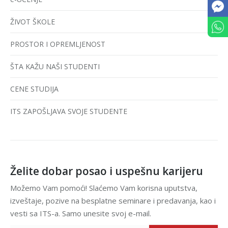
ŽIVOT ŠKOLE
PROSTOR I OPREMLJENOST
ŠTA KAŽU NAŠI STUDENTI
CENE STUDIJA
ITS ZAPOŠLJAVA SVOJE STUDENTE
Želite dobar posao i uspešnu karijeru
Možemo Vam pomoći! Slaćemo Vam korisna uputstva,
izveštaje, pozive na besplatne seminare i predavanja, kao i
vesti sa ITS-a. Samo unesite svoj e-mail.