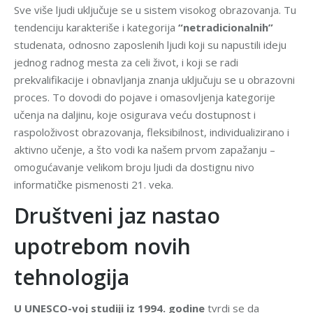
Sve više ljudi uključuje se u sistem visokog obrazovanja. Tu
tendenciju karakteriše i kategorija
“netradicionalnih”
studenata, odnosno zaposlenih ljudi koji su napustili ideju
jednog radnog mesta za celi život, i koji se radi
prekvalifikacije i obnavljanja znanja uključuju se u obrazovni
proces. To dovodi do pojave i omasovljenja kategorije
učenja na daljinu, koje osigurava veću dostupnost i
raspoloživost obrazovanja, fleksibilnost, individualizirano i
aktivno učenje, a što vodi ka našem prvom zapažanju –
omogućavanje velikom broju ljudi da dostignu nivo
informatičke pismenosti 21. veka.
Društveni jaz nastao
upotrebom novih
tehnologija
U UNESCO-voj studiji iz 1994. godine
tvrdi se da