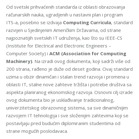
Od svetski prihvaćenih standarda iz oblasti obrazovanja
računarskih nauka, ugradjenih u nastavni plan i program
ITS-a, posebno se izdvaja
Computing Curricula
, standard
razvijen u Sjedinjenim Američkim Državama, od strane
najpoznatijih svetskih IT udruženja, kao što su IEEE-CS
(Institute for Electrical and Electronic Engineers –
Computer Society) i
ACM (Association for Computing
Machinery)
. Na izradi ovog dokumenta, koji sadrži više od
200 strana, rađeno je duže od deset godina. Ovaj standard
uzima u obzir dinamičan i stalan trend razvoja i promena u
oblasti IT, stalne nove zahteve tržišta i potrebe društva sa
aspekta planiranog ekonomskog razvoja. Osnovni cilj izrade
ovog dokumenta bio je usklađivanje tradicionalnog,
univerzitetskog obrazovnog sistema, sa sve dinamičnijim
razvojem IT tehnologija i sve složenijim zahtevima koji se
postavljaju pred budućim diplomiranim studentima od
strane mogućih poslodavaca.