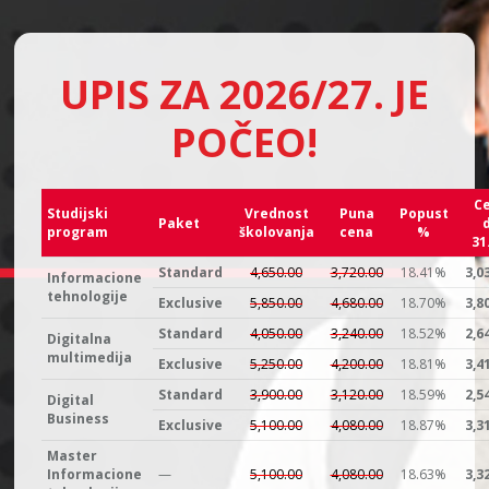
UPIS ZA 2026/27. JE
POČEO!
C
Studijski
Vrednost
Puna
Popust
Paket
program
školovanja
cena
%
31
Standard
4,650.00
3,720.00
18.41%
3,0
Informacione
tehnologije
Exclusive
5,850.00
4,680.00
18.70%
3,8
Standard
4,050.00
3,240.00
18.52%
2,6
Digitalna
multimedija
Exclusive
5,250.00
4,200.00
18.81%
3,4
Standard
3,900.00
3,120.00
18.59%
2,5
Digital
Business
Exclusive
5,100.00
4,080.00
18.87%
3,3
Master
Informacione
—
5,100.00
4,080.00
18.63%
3,3