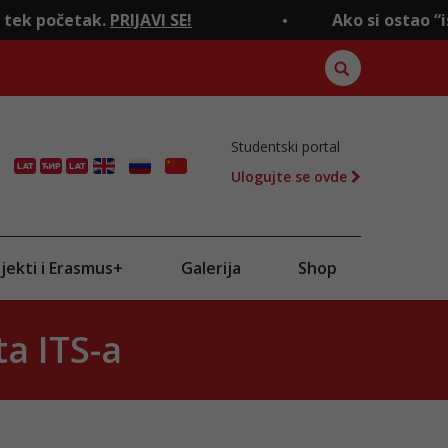
k.
PRIJAVI SE!
Ako si ostao “ispod crte", 
Studentski portal
Ulogujte se ovde
ENG
RU
CN
jekti i Erasmus+
Galerija
Shop
a ITS-a