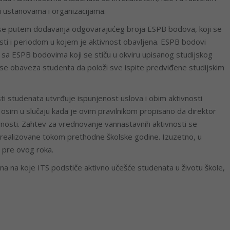
pri ustanovama i organizacijama.
 se putem dodavanja odgovarajućeg broja ESPB bodova, koji se
sti i periodom u kojem je aktivnost obavljena. ESPB bodovi
e sa ESPB bodovima koji se stiču u okviru upisanog studijskog
 obaveza studenta da položi sve ispite predviđene studijskim
i studenata utvrđuje ispunjenost uslova i obim aktivnosti
osim u slučaju kada je ovim pravilnikom propisano da direktor
osti. Zahtev za vrednovanje vannastavnih aktivnosti se
i realizovane tokom prethodne školske godine. Izuzetno, u
 pre ovog roka.
na na koje ITS podstiče aktivno učešće studenata u životu škole,