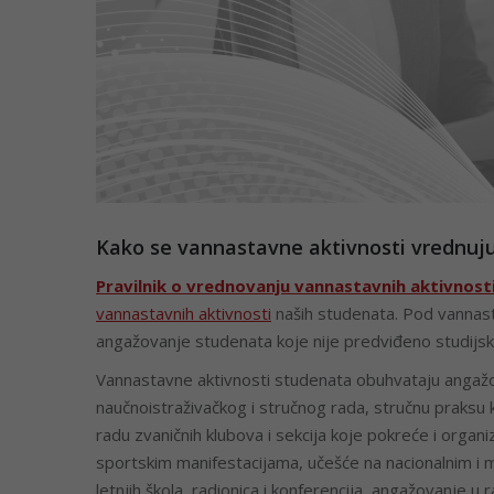
Kako se vannastavne aktivnosti vrednuju
Pravilnik o vrednovanju vannastavnih aktivnost
vannastavnih aktivnosti
naših studenata. Pod vannas
angažovanje studenata koje nije predviđeno studijsk
Vannastavne aktivnosti studenata obuhvataju angažova
naučnoistraživačkog i stručnog rada, stručnu praksu
radu zvaničnih klubova i sekcija koje pokreće i organi
sportskim manifestacijama, učešće na nacionalnim i m
letnjih škola, radionica i konferencija, angažovanje u 