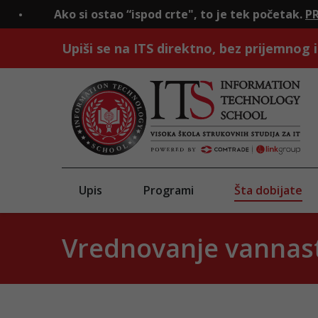
 si ostao “ispod crte", to je tek početak.
PRIJAVI SE!
Upiši se na ITS direktno, bez prijemnog i
Upis
Programi
Šta dobijate
Vrednovanje vannast