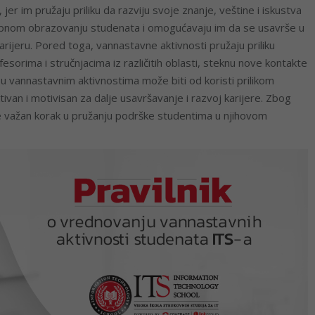
r im pružaju priliku da razviju svoje znanje, veštine i iskustva
upnom obrazovanju studenata i omogućavaju im da se usavrše u
rijeru. Pored toga, vannastavne aktivnosti pružaju priliku
orima i stručnjacima iz različitih oblasti, steknu nove kontakte
 u vannastavnim aktivnostima može biti od koristi prilikom
tivan i motivisan za dalje usavršavanje i razvoj karijere. Zbog
e važan korak u pružanju podrške studentima u njihovom