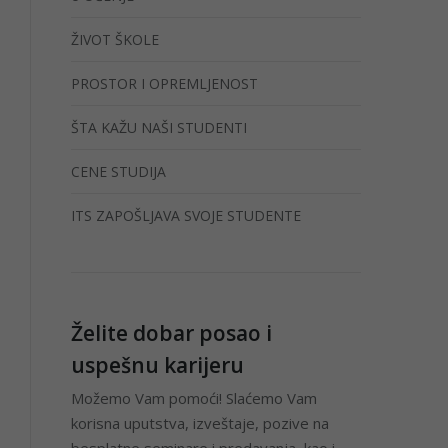
ŽIVOT ŠKOLE
PROSTOR I OPREMLJENOST
ŠTA KAŽU NAŠI STUDENTI
CENE STUDIJA
ITS ZAPOŠLJAVA SVOJE STUDENTE
Želite dobar posao i
uspešnu karijeru
Možemo Vam pomoći! Slaćemo Vam
korisna uputstva, izveštaje, pozive na