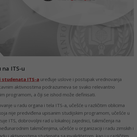
 na ITS-u
i studenata ITS-a
uređuje uslove i postupak vrednovanja
tavnim aktivnostima podrazumeva se svako relevantno
im programom, a čiji se ishod može definisati.
nje u radu organa i tela ITS-a, učešće u različitim oblicima
 koja nije predviđena upisanim studijskim programom, učešće u
zuje ITS, dobrovoljni rad u lokalnoj zajednici, takmičenja na
eđunarodnim takmičenjima, učešće u organizaciji i radu zimskih i
radu i aktivnostima studenata sa invaliditetom, kao i u različitim