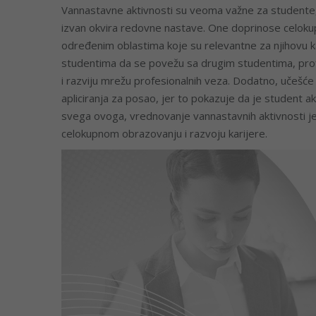
Vannastavne aktivnosti su veoma važne za studente, je
izvan okvira redovne nastave. One doprinose celok
određenim oblastima koje su relevantne za njihovu ka
studentima da se povežu sa drugim studentima, profes
i razviju mrežu profesionalnih veza. Dodatno, učešće
apliciranja za posao, jer to pokazuje da je student ak
svega ovoga, vrednovanje vannastavnih aktivnosti j
celokupnom obrazovanju i razvoju karijere.