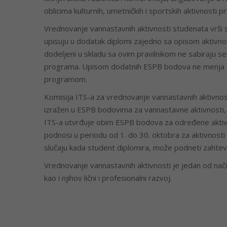
oblicima kulturnih, umetničkih i sportskih aktivnosti 
Vrednovanje vannastavnih aktivnosti studenata vrši
upisuju u dodatak diplomi zajedno sa opisom aktivno
dodeljeni u skladu sa ovim pravilnikom ne sabiraju s
programa. Upisom dodatnih ESPB bodova ne menja se
programom.
Komisija ITS-a za vrednovanje vannastavnih aktivnost
izražen u ESPB bodovima za vannastavne aktivnosti, 
ITS-a utvrđuje obim ESPB bodova za određene aktivn
podnosi u periodu od 1. do 30. oktobra za aktivnost
slučaju kada student diplomira, može podneti zahtev
Vrednovanje vannastavnih aktivnosti je jedan od nači
kao i njihov lični i profesionalni razvoj.