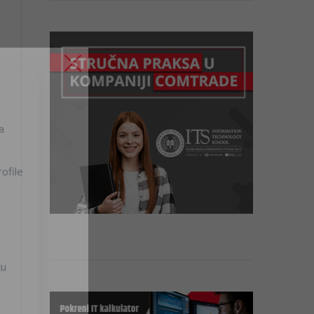
a
ofile
ku