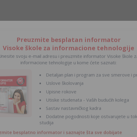
Preuzmite besplatan informator
Visoke škole za informacione tehnologije
Unesite svoju e-mail adresu i preuzmite informator Visoke škole z
informacione tehnologije u kome ćete saznati:
Detaljan plan i program za sve smerove i pr
Uslove školovanja
Upisne rokove
Utiske studenata - Vaših budućih kolega
Sastav nastavničkog kadra
Dodatne pogodnosti koje ostvarujete u to
studija
zmite besplatno informator i saznajte šta sve dobijate