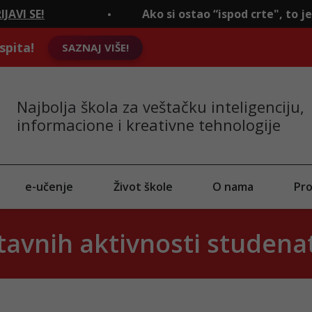
Ako si ostao “ispod crte", to je tek početa
spita!
SAZNAJ VIŠE!
Najbolja škola za veštačku inteligenciju,
informacione i kreativne tehnologije
e-učenje
Život škole
O nama
Pro
avnih aktivnosti studenat