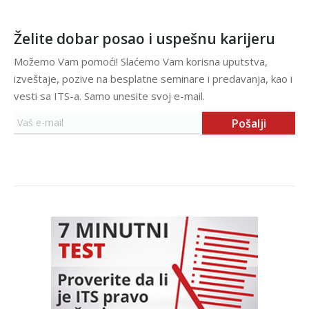
Želite dobar posao i uspešnu karijeru
Možemo Vam pomoći! Slaćemo Vam korisna uputstva,
izveštaje, pozive na besplatne seminare i predavanja, kao i
vesti sa ITS-a. Samo unesite svoj e-mail.