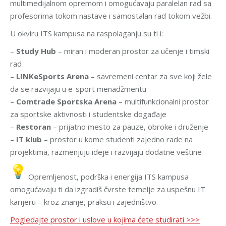
multimedijalnom opremom i omogućavaju paralelan rad sa
profesorima tokom nastave i samostalan rad tokom vežbi.
U okviru ITS kampusa na raspolaganju su ti i:
–
Study Hub
– miran i moderan prostor za učenje i timski
rad
–
LINKeSports Arena
– savremeni centar za sve koji žele
da se razvijaju u e-sport menadžmentu
–
Comtrade Sportska Arena
– multifunkcionalni prostor
za sportske aktivnosti i studentske događaje
–
Restoran
– prijatno mesto za pauze, obroke i druženje
–
IT klub
– prostor u kome studenti zajedno rade na
projektima, razmenjuju ideje i razvijaju dodatne veštine
Opremljenost, podrška i energija ITS kampusa
omogućavaju ti da izgradiš čvrste temelje za uspešnu IT
karijeru – kroz znanje, praksu i zajedništvo.
Pogledajte prostor i uslove u kojima ćete studirati >>>