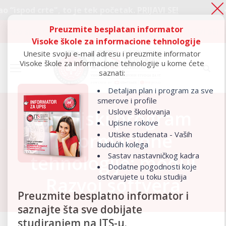
te", to je tek početak.
PRIJAVI SE!
Ako si
Preuzmite besplatan informator
Ako si ostao “ispod crte", to je tek početak.
PRIJAVI SE!
Visoke škole za informacione tehnologije
Unesite svoju e-mail adresu i preuzmite informator
Visoke škole za informacione tehnologije u kome ćete
saznati:
Detaljan plan i program za sve
smerove i profile
Uslove školovanja
Studijski program
Upisne rokove
Informacione
Utiske studenata - Vaših
budućih kolega
Sastav nastavničkog kadra
tehnologije: modul
Dodatne pogodnosti koje
ostvarujete u toku studija
Razvoj softvera
Preuzmite besplatno informator i
saznajte šta sve dobijate
studiranjem na ITS-u.