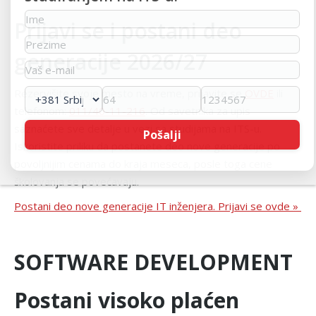
Prijavi se i postani deo
generacije 2026/27
Rezervišite svoje mesto na vreme, prijavite se
OVDE
ili
telefonom:
011/40-11-216
. Od savetnika za upis
saznaćete sve detalje u vezi sa studijama na ITS-u.
Iskoristite priliku da postanete deo nove generacije po
povoljnijim cenama do kraja meseca, posle toga cene
školovanja se povećavaju.
Postani deo nove generacije IT inženjera. Prijavi se ovde
»
SOFTWARE DEVELOPMENT
Postani visoko plaćen