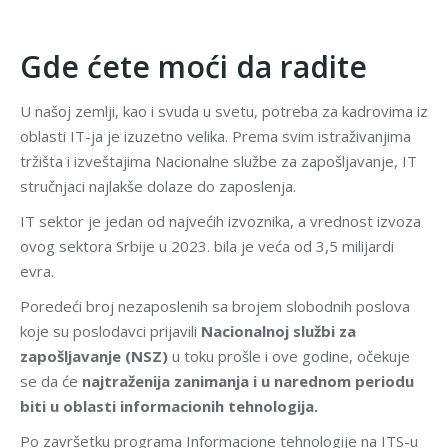
Gde ćete moći da radite
U našoj zemlji, kao i svuda u svetu, potreba za kadrovima iz
oblasti IT-ja je izuzetno velika. Prema svim istraživanjima
tržišta i izveštajima Nacionalne službe za zapošljavanje, IT
stručnjaci najlakše dolaze do zaposlenja.
IT sektor je jedan od najvećih izvoznika, a vrednost izvoza
ovog sektora Srbije u 2023. bila je veća od 3,5 milijardi
evra.
Poredeći broj nezaposlenih sa brojem slobodnih poslova
koje su poslodavci prijavili
Nacionalnoj službi za
zapošljavanje (NSZ)
u toku prošle i ove godine, očekuje
se da će
najtraženija zanimanja i u narednom periodu
biti u oblasti informacionih tehnologija.
Po završetku programa Informacione tehnologije na ITS-u