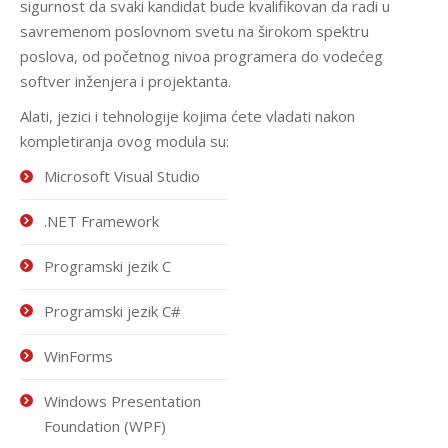
sigurnost da svaki kandidat bude kvalifikovan da radi u
savremenom poslovnom svetu na širokom spektru
poslova, od početnog nivoa programera do vodećeg
softver inženjera i projektanta.
Alati, jezici i tehnologije kojima ćete vladati nakon
kompletiranja ovog
modula
su:
Microsoft Visual Studio
.NET Framework
Programski jezik C
Programski jezik C#
WinForms
Windows Presentation
Foundation (WPF)