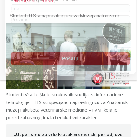
Početna
/
Vesti
/
Studenti ITS-a napravili igricu za Muzej anatomskog...
Studenti Visoke škole strukovnih studija za informacione
tehnologije – ITS su specijano napravili igricu za Anatomski
muzej Fakulteta veterinarske medicine – FVM, koja je,
pored zabavnog, imala i edukativni karakter.
„Uspeli smo za vrlo kratak vremenski period, dve