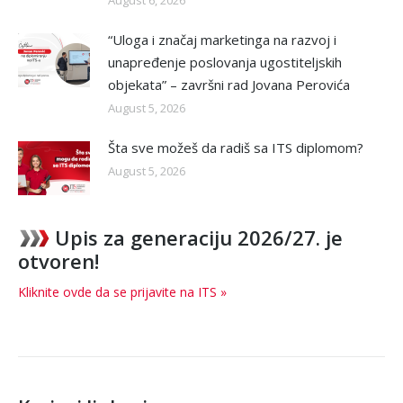
August 6, 2026
“Uloga i značaj marketinga na razvoj i
unapređenje poslovanja ugostiteljskih
objekata” – završni rad Jovana Perovića
August 5, 2026
Šta sve možeš da radiš sa ITS diplomom?
August 5, 2026
Upis za generaciju 2026/27. je
otvoren!
Kliknite ovde da se prijavite na ITS »