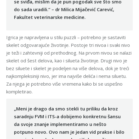
se sviđa, mislim da je pun pogodak sve što smo
do sada uradili.” – dr Milica Mijačević Carević,
Fakultet veterinarske medicine.
Igrica je napravljena u stilu puzzli – potrebno je sastaviti
skelet odgovarajuće životinje. Postoje tri nivoa i svaki nivo
je teži i zahtevniji od prethodnog. Na prvom nivou se nalazi
skelet od šest delova, kao i silueta životinje. Drugi nivo je
bez siluete i skelet je podeljen na više delova, dok je treći
najkompleksiniji nivo, jer ima najviše delića i nema siluetu.
Za njega je potrebno više vremena kako bi se uspešno
kompletirao.
„Meni je drago da smo stekli tu priliku da kroz
saradnju FVM i ITS-a dobijemo konkretnu šansu
da svoje znanje implementiramo u nešto
potpuno novo. Ovo nam je jedan vid prakse i bilo