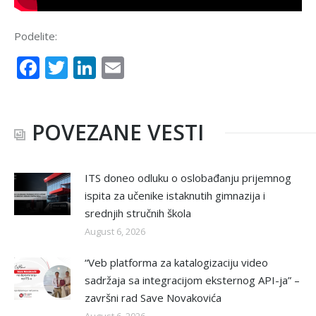
Podelite:
Facebook
Twitter
LinkedIn
Email
POVEZANE VESTI
ITS doneo odluku o oslobađanju prijemnog
ispita za učenike istaknutih gimnazija i
srednjih stručnih škola
August 6, 2026
“Veb platforma za katalogizaciju video
sadržaja sa integracijom eksternog API-ja” –
završni rad Save Novakovića