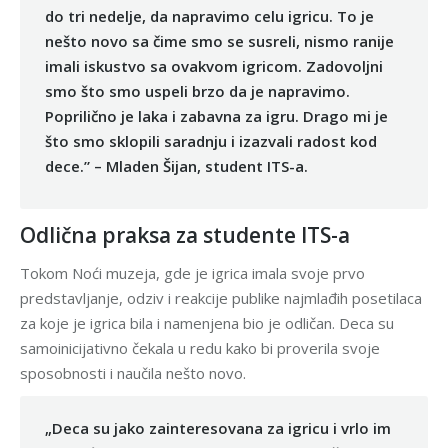
do tri nedelje, da napravimo celu igricu. To je
nešto novo sa čime smo se susreli, nismo ranije
imali iskustvo sa ovakvom igricom. Zadovoljni
smo što smo uspeli brzo da je napravimo.
Poprilično je laka i zabavna za igru. Drago mi je
što smo sklopili saradnju i izazvali radost kod
dece.” – Mladen Šijan, student ITS-a.
Odlična praksa za studente ITS-a
Tokom Noći muzeja, gde je igrica imala svoje prvo
predstavljanje, odziv i reakcije publike najmlađih posetilaca
za koje je igrica bila i namenjena bio je odličan. Deca su
samoinicijativno čekala u redu kako bi proverila svoje
sposobnosti i naučila nešto novo.
„Deca su jako zainteresovana za igricu i vrlo im