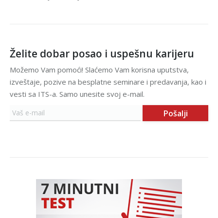
Želite dobar posao i uspešnu karijeru
Možemo Vam pomoći! Slaćemo Vam korisna uputstva,
izveštaje, pozive na besplatne seminare i predavanja, kao i
vesti sa ITS-a. Samo unesite svoj e-mail.