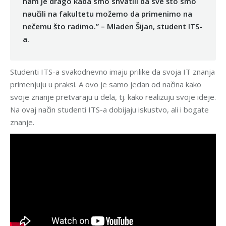
nam je drago kada smo shvatili da sve što smo
naučili na fakultetu možemo da primenimo na
nečemu što radimo.” – Mladen Šijan, student ITS-
a.
Studenti ITS-a svakodnevno imaju prilike da svoja IT znanja
primenjuju u praksi. A ovo je samo jedan od načina kako
svoje znanje pretvaraju u dela, tj. kako realizuju svoje ideje.
Na ovaj način studenti ITS-a dobijaju iskustvo, ali i bogate
znanje.