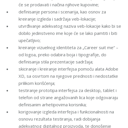
će se prodavati i načina njihove kupovine;
definisanje persona i scenarija, kao osnov za
kreiranje izgleda i sadržaja veb-lokacije;
utvrđivanje adekvatog naziva veb-lokacije kako bi se
dobilo jedinstveno ime koje će se lako pamtiti i biti
upečatljivo;
kreiranje vizuelnog identiteta za „Career suit me“ –
od logoa, preko odabira boja i tipografije, do
definisanja stila prezentacije sadržaja;
skiciranje i kreiranje interfejsa pomoću alata Adobe
XD, sa osvrtom na njegove prednosti i nedostatke
prilikom korišćenja;
testiranje prototipa interfejsa za desktop, tablet i
telefon od strane angažovanih lica koje odgovaraju
definisanim arhetipovima korisnika;
korigovanje izgleda interfejsa i funkcionalnosti na
osnovu rezultata testiranja, radi dobijanja
adekvatnog digitalnog proizvoda, te donošenje