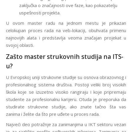
zaključka o značajnosti ove faze, kao pokazatelju
uspešnosti projekta.
U ovom master radu na jednom mestu je prikazan
celokupan proces rada na veb-lokaciji, obuhvata primenu
najnovijih alata i predstavlja veoma značajan projekat u
svojoj oblasti.
Zašto master strukovnih studija na ITS-
u?
U Evropskoj uniji strukovne studije su osnova obrazovnog i
profesionalnog sistema društva. Postoji veliki broj visokih
škola koje se izuzetno visoko rangiraju i koje pripremaju
studente za profesionalnu karijeru. Otuda je preporuka da
studirate strukovne studije, ako znate tačno šta vas
zanima i želite da što pre uđete u proces rada.
Najveći deo potražnje za zanimanjima u IKT sektoru vezan
je za različite profile softverskih inženjera. Zanimanja za