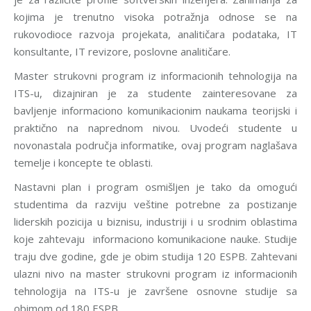
kojima je trenutno visoka potražnja odnose se na
rukovodioce razvoja projekata, analitičara podataka, IT
konsultante, IT revizore, poslovne analitičare.
Master strukovni program iz informacionih tehnologija na
ITS-u, dizajniran je za studente zainteresovane za
bavljenje informaciono komunikacionim naukama teorijski i
praktično na naprednom nivou. Uvodeći studente u
novonastala područja informatike, ovaj program naglašava
temelje i koncepte te oblasti.
Nastavni plan i program osmišljen je tako da omogući
studentima da razviju veštine potrebne za postizanje
liderskih pozicija u biznisu, industriji i u srodnim oblastima
koje zahtevaju informaciono komunikacione nauke. Studije
traju dve godine, gde je obim studija 120 ESPB. Zahtevani
ulazni nivo na master strukovni program iz informacionih
tehnologija na ITS-u je završene osnovne studije sa
obimom od 180 ESPB.