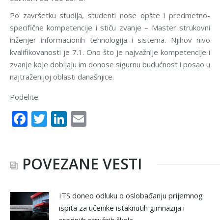
Po završetku studija, studenti nose opšte i predmetno-
specifične kompetencije i stiču zvanje – Master strukovni
inženjer informacionih tehnologija i sistema. Njihov nivo
kvalifikovanosti je 7.1. Ono što je najvažnije kompetencije i
zvanje koje dobijaju im donose sigurnu budućnost i posao u
najtraženijoj oblasti današnjice.
Podelite:
Facebook
Twitter
LinkedIn
Email
POVEZANE VESTI
ITS doneo odluku o oslobađanju prijemnog
ispita za učenike istaknutih gimnazija i