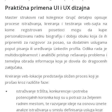
Praktična primena UI i UX dizajna
Master strukovni rad koleginice Grujić detaljno opisuje
procese istraživanja, kreiranja i testiranja veb-sajta na
kome registrovani posetioci mogu da kupe
personalizovanu radnu biografiju i dobiju obuku koja će ih
pripremiti za razgovor za posao, sa dodatnim uslugama
poput pisanja ili uređivanja LinkedIn profila. Odlika rada je
multidisciplinarnost i analitički pristup rešavanju problema i
temeljna obrada informacija koja je dovela do dragocenih
zaključaka.
Kreiranje veb-lokacije predstavlja složen proces koji je
prošao kroz različite faze:
istraživanje tržišta, konkurencije i potreba
potencijalnih korisnika koji su u potrazi za željenim
radnim mestom, te razvijanje ideje na osnovu iznete
analize istraživanja u smislu definisanja usluga koje