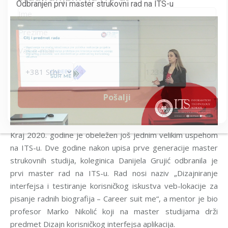
Odbranjen prvi master strukovni rad na ITS-u
Kraj 2020. godine je obeležen još jednim velikim uspehom
na ITS-u. Dve godine nakon upisa prve generacije master
strukovnih studija, koleginica Danijela Grujić odbranila je
prvi master rad na ITS-u. Rad nosi naziv „Dizajniranje
interfejsa i testiranje korisničkog iskustva veb-lokacije za
pisanje radnih biografija – Career suit me“, a mentor je bio
profesor Marko Nikolić koji na master studijama drži
predmet Dizajn korisničkog interfejsa aplikacija.