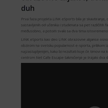
duh
Prva faza projekta LINK eSports bila je skautiranje,
sastavljenih od učenika i studenata sa pet različitih fa
međusobno, a potom svaki sa dva tima istovremeno
LINK eSports kao deo LINK obrazovne alijanse osnova
obzirom na svetsku popularnost e-sporta, prilikom iz
najzastupljenijim, kako bi rezultati koje će timovi na
centrom Net Cafe Escape takmičenje je trajalo dva d