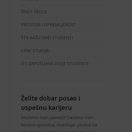
ŽIVOT ŠKOLE
PROSTOR I OPREMLJENOST
ŠTA KAŽU NAŠI STUDENTI
CENE STUDIJA
ITS ZAPOŠLJAVA SVOJE STUDENTE
Želite dobar posao i
uspešnu karijeru
Možemo Vam pomoći! Slaćemo Vam
korisna uputstva, izveštaje, pozive na