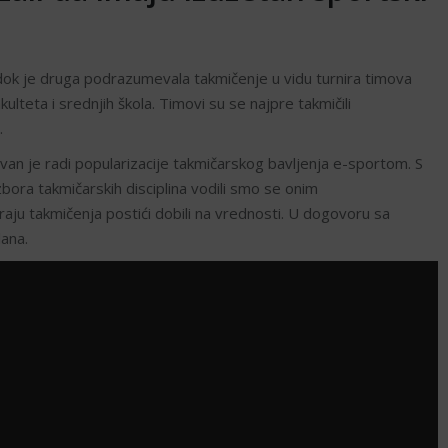
 dok je druga podrazumevala takmičenje u vidu turnira timova
kulteta i srednjih škola. Timovi su se najpre takmičili
.
n je radi popularizacije takmičarskog bavljenja e-sportom. S
bora takmičarskih disciplina vodili smo se onim
 kraju takmičenja postići dobili na vrednosti. U dogovoru sa
ana.