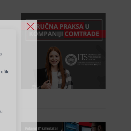
a
ofile
ku