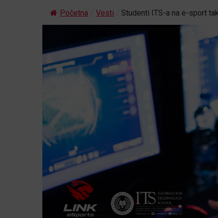
Početna
/
Vesti
/
Studenti ITS-a na e-sport t