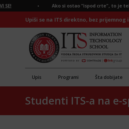
Ako si ostao “ispod crte", to je tek početak.
PRIJAVI SE
Upiši se na ITS direktno, bez prijemnog i
Upis
Programi
Šta dobijate
Studenti ITS-a na e