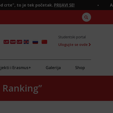
očetak.
PRIJAVI SE!
Ako si ostao “ispod cr
Studentski portal
Ulogujte se ovde
ENG
RU
CN
jekti i Erasmus+
Galerija
Shop
r Ranking”