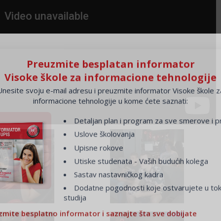
Preuzmite besplatan informator
Visoke škole za informacione tehnologije
Unesite svoju e-mail adresu i preuzmite informator Visoke škole z
informacione tehnologije u kome ćete saznati:
Detaljan plan i program za sve smerove i pr
Uslove školovanja
Upisne rokove
Utiske studenata - Vaših budućih kolega
Sastav nastavničkog kadra
Dodatne pogodnosti koje ostvarujete u to
studija
zmite besplatno informator i saznajte šta sve dobijate