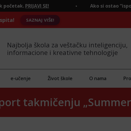
!
Ako si ostao “ispod crte", to je tek p
spita!
SAZNAJ VIŠE!
Najbolja škola za veštačku inteligenciju,
informacione i kreativne tehnologije
e-učenje
Život škole
O nama
Pro
-sport takmičenju „Summe