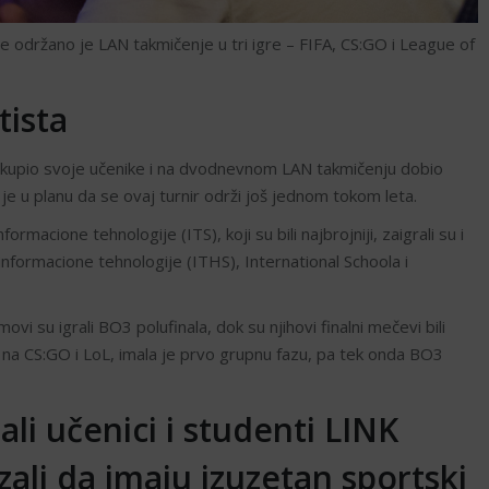
e održano je LAN takmičenje u tri igre – FIFA, CS:GO i League of
tista
okupio svoje učenike i na dvodnevnom LAN takmičenju dobio
 je u planu da se ovaj turnir održi još jednom tokom leta.
macione tehnologije (ITS), koji su bili najbrojniji, zaigrali su i
nformacione tehnologije (ITHS), International Schoola i
i su igrali BO3 polufinala, dok su njihovi finalni mečevi bili
u na CS:GO i LoL, imala je prvo grupnu fazu, pa tek onda BO3
tali učenici i studenti LINK
ali da imaju izuzetan sportski