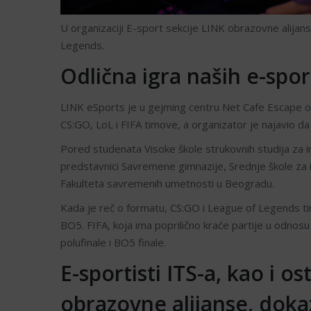
U organizaciji E-sport sekcije LINK obrazovne alijans
Legends.
Odlična igra naših e-spor
LINK eSports je u gejming centru Net Cafe Escape 
CS:GO, LoL i FIFA timove, a organizator je najavio da
Pored studenata Visoke škole strukovnih studija za infor
predstavnici Savremene gimnazije, Srednje škole za i
Fakulteta savremenih umetnosti u Beogradu.
Kada je reč o formatu, CS:GO i League of Legends timov
BO5. FIFA, koja ima poprilično kraće partije u odnos
polufinale i BO5 finale.
E-sportisti ITS-a, kao i os
obrazovne alijanse, dokaz