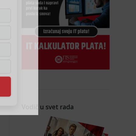
Vodič u svet rada