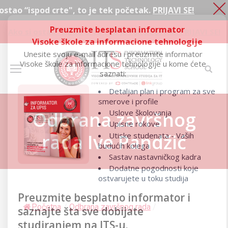
spod crte", to je tek početak.
PRIJAVI SE!
Preuzmite besplatan informator
Ako si ostao “ispod crte", to je tek početak.
PRIJAVI SE!
Visoke škole za informacione tehnologije
Unesite svoju e-mail adresu i preuzmite informator
Visoke škole za informacione tehnologije u kome ćete
saznati:
Detaljan plan i program za sve
smerove i profile
Uslove školovanja
Odbrana završnog
Upisne rokove
rada Ive Pandžić
Utiske studenata - Vaših
budućih kolega
Sastav nastavničkog kadra
Dodatne pogodnosti koje
ostvarujete u toku studija
Preuzmite besplatno informator i
Početna
/
Odbrana završnog rada
/
saznajte šta sve dobijate
studiranjem na ITS-u.