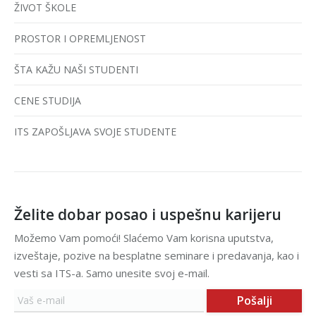
ŽIVOT ŠKOLE
PROSTOR I OPREMLJENOST
ŠTA KAŽU NAŠI STUDENTI
CENE STUDIJA
ITS ZAPOŠLJAVA SVOJE STUDENTE
Želite dobar posao i uspešnu karijeru
Možemo Vam pomoći! Slaćemo Vam korisna uputstva,
izveštaje, pozive na besplatne seminare i predavanja, kao i
vesti sa ITS-a. Samo unesite svoj e-mail.