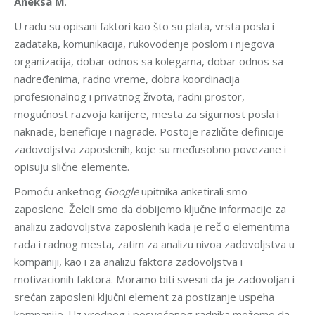
Aneksa M
.
U radu su opisani faktori kao što su plata, vrsta posla i
zadataka, komunikacija, rukovođenje poslom i njegova
organizacija, dobar odnos sa kolegama, dobar odnos sa
nadređenima, radno vreme, dobra koordinacija
profesionalnog i privatnog života, radni prostor,
mogućnost razvoja karijere, mesta za sigurnost posla i
naknade, beneficije i nagrade. Postoje različite definicije
zadovoljstva zaposlenih, koje su međusobno povezane i
opisuju slične elemente.
Pomoću anketnog
Google
upitnika anketirali smo
zaposlene. Želeli smo da dobijemo ključne informacije za
analizu zadovoljstva zaposlenih kada je reč o elementima
rada i radnog mesta, zatim za analizu nivoa zadovoljstva u
kompaniji, kao i za analizu faktora zadovoljstva i
motivacionih faktora. Moramo biti svesni da je zadovoljan i
srećan zaposleni ključni element za postizanje uspeha
kompanije. Uz vrednog i posvećenog radnika možemo da