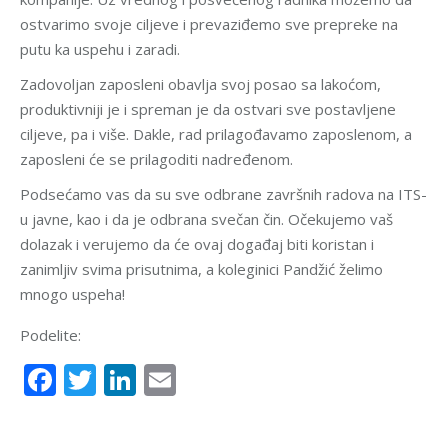
ostvarimo svoje ciljeve i prevaziđemo sve prepreke na
putu ka uspehu i zaradi.
Zadovoljan zaposleni obavlja svoj posao sa lakoćom,
produktivniji je i spreman je da ostvari sve postavljene
ciljeve, pa i više. Dakle, rad prilagođavamo zaposlenom, a
zaposleni će se prilagoditi nadređenom.
Podsećamo vas da su sve odbrane završnih radova na ITS-
u javne, kao i da je odbrana svečan čin. Očekujemo vaš
dolazak i verujemo da će ovaj događaj biti koristan i
zanimljiv svima prisutnima, a
koleginici Pandžić
želimo
mnogo uspeha!
Podelite:
Facebook
Twitter
LinkedIn
Email