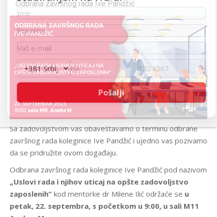
Odbrana završnog rada Ive Pandžić
Sa zadovoljstvom vas obaveštavamo o terminu odbrane
završnog rada koleginice Ive Pandžić i ujedno vas pozivamo
da se pridružite ovom događaju.
Odbrana završnog rada koleginice Ive Pandžić pod nazivom
„Uslovi rada i njihov uticaj na opšte zadovoljstvo
zaposlenih”
kod mentorke dr Milene Ilić održaće se
u
petak, 22. septembra, s početkom u 9:00, u sali M11