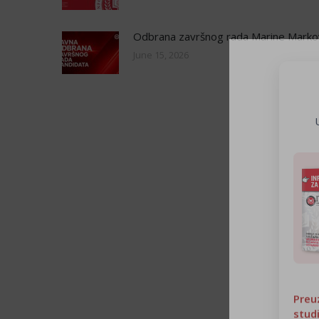
Odbrana završnog rada Marine Marko
June 15, 2026
Preu
stud