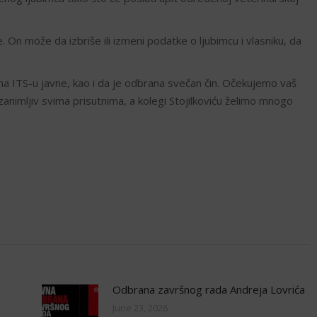
On može da izbriše ili izmeni podatke o ljubimcu i vlasniku, da
 ITS-u javne, kao i da je odbrana svečan čin. Očekujemo vaš
 zanimljiv svima prisutnima, a
kolegi Stojilkoviću
želimo mnogo
Odbrana završnog rada Andreja Lovrića
June 23, 2026