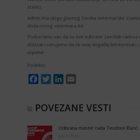
stanici.
Admin ima ulogu glavnog čoveka veterinarske stanice. 
doda novog veterinara itd.
Podsećamo vas da su sve odbrane završnih radova na
dolazak i verujemo da će ovaj događaj biti koristan i
uspeha!
Podelite:
Facebook
Twitter
LinkedIn
Email
POVEZANE VESTI
Odbrana master rada Teodore Đurić
July 6, 2026