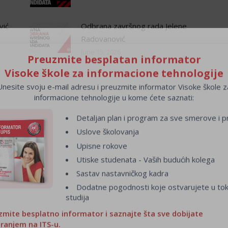
vić
Odbrana završnog rada Jelene
Radovanović
June 15, 2026
Preuzmite besplatan informator
Visoke škole za informacione tehnologije
Unesite svoju e-mail adresu i preuzmite informator Visoke škole z
informacione tehnologije u kome ćete saznati:
Detaljan plan i program za sve smerove i pr
Uslove školovanja
Upisne rokove
Utiske studenata - Vaših budućih kolega
Sastav nastavničkog kadra
Dodatne pogodnosti koje ostvarujete u to
studija
zmite besplatno informator i saznajte šta sve dobijate
iranjem na ITS-u.