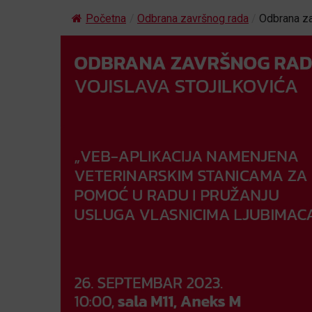
Početna
/
Odbrana završnog rada
/
Odbrana za