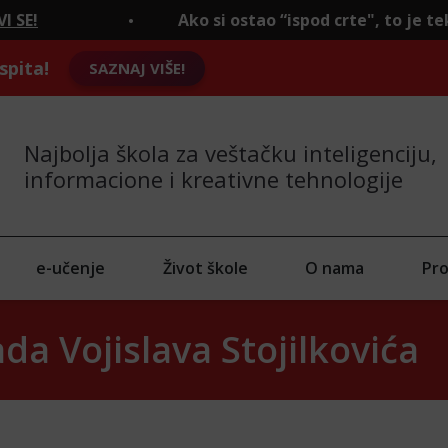
Ako si ostao “ispod crte", to je tek početak.
PR
spita!
SAZNAJ VIŠE!
Najbolja škola za veštačku inteligenciju,
informacione i kreativne tehnologije
e-učenje
Život škole
O nama
Pro
a Vojislava Stojilkovića