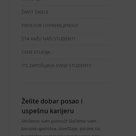
ŽIVOT ŠKOLE
PROSTOR I OPREMLJENOST
ŠTA KAŽU NAŠI STUDENTI
CENE STUDIJA
ITS ZAPOŠLJAVA SVOJE STUDENTE
Želite dobar posao i
uspešnu karijeru
Možemo Vam pomoći! Slaćemo Vam
korisna uputstva, izveštaje, pozive na