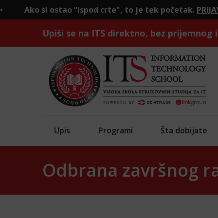
 ostao “ispod crte", to je tek početak.
PRIJAVI SE!
Upiši se na ITS direktno, bez prijemnog i
Upis
Programi
Šta dobijate
Odbrana završnog rad