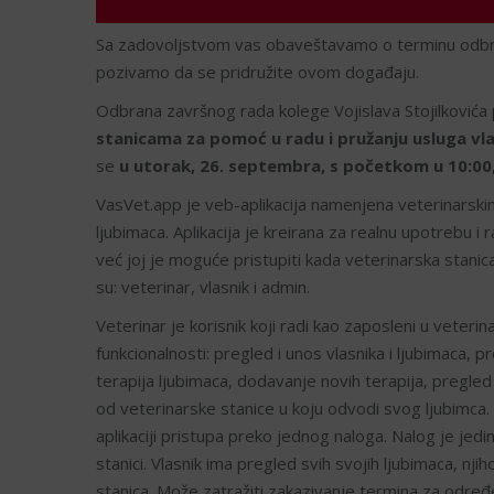
Sa zadovoljstvom vas obaveštavamo o terminu odbran
pozivamo da se pridružite ovom događaju.
Odbrana završnog rada kolege Vojislava Stojilković
stanicama za pomoć u radu i pružanju usluga vl
se
u utorak, 26. septembra, s početkom u 10:00
VasVet.app je veb-aplikacija namenjena veterinarski
ljubimaca. Aplikacija je kreirana za realnu upotrebu 
već joj je moguće pristupiti kada veterinarska stanica k
su: veterinar, vlasnik i admin.
Veterinar je korisnik koji radi kao zaposleni u veterina
funkcionalnosti: pregled i unos vlasnika i ljubimaca,
terapija ljubimaca, dodavanje novih terapija, pregled i
od veterinarske stanice u koju odvodi svog ljubimca. Mož
aplikaciji pristupa preko jednog naloga. Nalog je jedi
stanici. Vlasnik ima pregled svih svojih ljubimaca, njih
stanica. Može zatražiti zakazivanje termina za određ