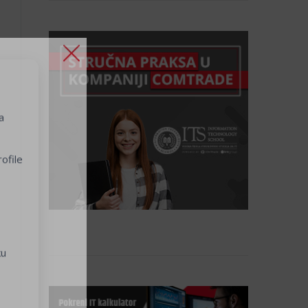
a
ofile
ku