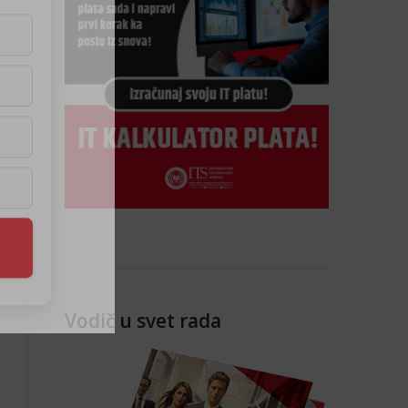
Vodič u svet rada