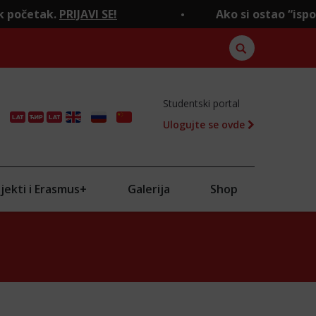
IJAVI SE!
Ako si ostao “ispod crte", to j
Studentski portal
Ulogujte se ovde
ENG
RU
CN
jekti i Erasmus+
Galerija
Shop