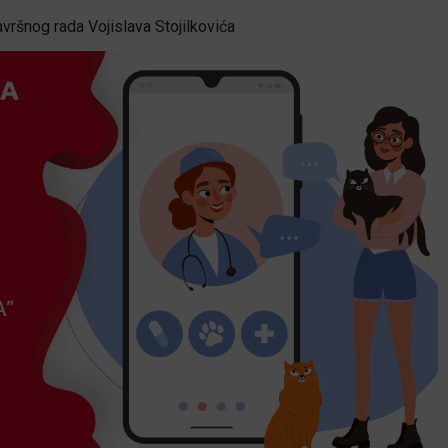
vršnog rada Vojislava Stojilkovića