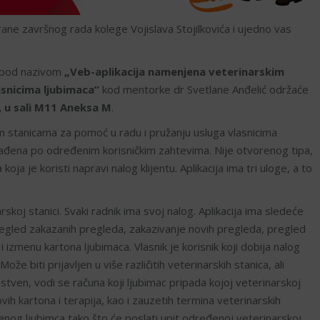
e završnog rada kolege Vojislava Stojilkovića i ujedno vas
a pod nazivom
„Veb-aplikacija namenjena veterinarskim
asnicima ljubimaca”
kod mentorke dr Svetlane Anđelić održaće
, u sali M11 Aneksa M
.
m stanicama za pomoć u radu i pružanju usluga vlasnicima
i rađena po određenim korisničkim zahtevima. Nije otvorenog tipa,
oja je koristi napravi nalog klijentu. Aplikacija ima tri uloge, a to
rskoj stanici. Svaki radnik ima svoj nalog. Aplikacija ima sledeće
 pregled zakazanih pregleda, zakazivanje novih pregleda, pregled
 izmenu kartona ljubimaca. Vlasnik je korisnik koji dobija nalog
e biti prijavljen u više različitih veterinarskih stanica, ali
nstven, vodi se računa koji ljubimac pripada kojoj veterinarskoj
ovih kartona i terapija, kao i zauzetih termina veterinarskih
enog ljubimca tako što će poslati upit određenoj veterinarskoj