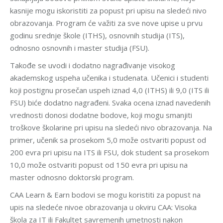
kasnije mogu iskoristiti za popust pri upisu na sledeći nivo
obrazovanja. Program će važiti za sve nove upise u prvu
godinu srednje škole (ITHS), osnovnih studija (ITS),
odnosno osnovnih i master studija (FSU).
Takođe se uvodi i dodatno nagrađivanje visokog
akademskog uspeha učenika i studenata. Učenici i studenti
koji postignu prosečan uspeh iznad 4,0 (ITHS) ili 9,0 (ITS ili
FSU) biće dodatno nagrađeni. Svaka ocena iznad navedenih
vrednosti donosi dodatne bodove, koji mogu smanjiti
troškove školarine pri upisu na sledeći nivo obrazovanja. Na
primer, učenik sa prosekom 5,0 može ostvariti popust od
200 evra pri upisu na ITS ili FSU, dok student sa prosekom
10,0 može ostvariti popust od 150 evra pri upisu na
master odnosno doktorski program.
CAA Learn & Earn bodovi se mogu koristiti za popust na
upis na sledeće nivoe obrazovanja u okviru CAA: Visoka
škola za IT ili Fakultet savremenih umetnosti nakon