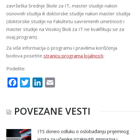
završetka Srednje škole za IT, master studije nakon
osnovnih studija ili doktorske studije nakon master studija
(doktorske studije na Fakultetu savremenih umetnosti i
master studije na Visokoj školi za IT ne kvalifikuju se za
ovaj program).
Za više informacija o programu i pravilima korišćenja
bodova posetite
stranicu programa lojalnosti
.
Podelite:
Facebook
Twitter
LinkedIn
Email
POVEZANE VESTI
ITS doneo odluku o oslobađanju prijemnog
ispita za učenike istaknutih gimnazija i