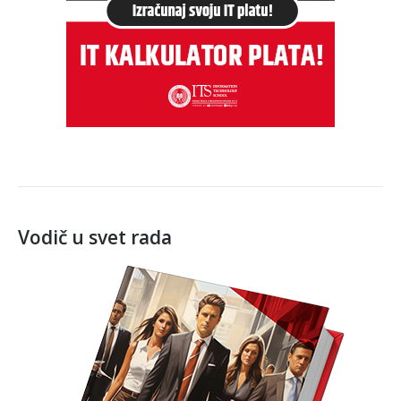
Vodič u svet rada