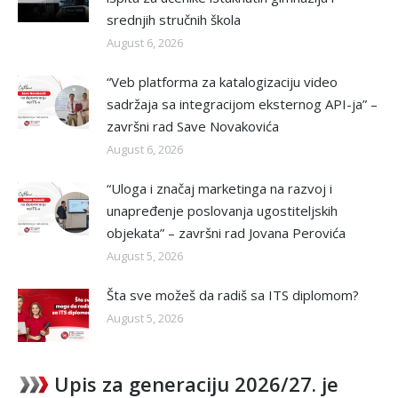
srednjih stručnih škola
August 6, 2026
“Veb platforma za katalogizaciju video
sadržaja sa integracijom eksternog API-ja” –
završni rad Save Novakovića
August 6, 2026
“Uloga i značaj marketinga na razvoj i
unapređenje poslovanja ugostiteljskih
objekata” – završni rad Jovana Perovića
August 5, 2026
Šta sve možeš da radiš sa ITS diplomom?
August 5, 2026
Upis za generaciju 2026/27. je