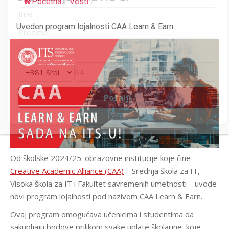
Početna
/
Vesti
/
Uveden program lojalnosti CAA Learn & Earn...
Od školske 2024/25. obrazovne institucije koje čine
Creative Academic Alliance (CAA)
– Srednja škola za IT,
Visoka škola za IT i Fakultet savremenih umetnosti – uvode
novi program lojalnosti pod nazivom CAA Learn & Earn.
Ovaj program omogućava učenicima i studentima da
sakupljaju bodove prilikom svake uplate školarine, koje