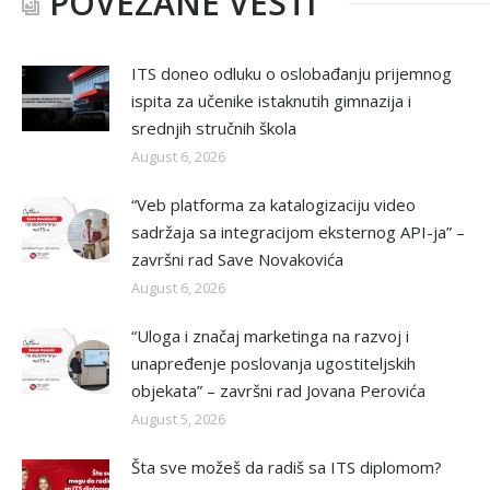
POVEZANE VESTI
ITS doneo odluku o oslobađanju prijemnog
ispita za učenike istaknutih gimnazija i
srednjih stručnih škola
August 6, 2026
“Veb platforma za katalogizaciju video
sadržaja sa integracijom eksternog API-ja” –
završni rad Save Novakovića
August 6, 2026
“Uloga i značaj marketinga na razvoj i
unapređenje poslovanja ugostiteljskih
objekata” – završni rad Jovana Perovića
August 5, 2026
Šta sve možeš da radiš sa ITS diplomom?