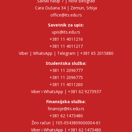
Savski nasip 7 | Novi Beograd
Cara Dušana 34 | Zemun, Srbija
office@its.edu.rs
Savetnik za upis:
upis@its.edu.rs
+381 11 4011216
+381 11 4011217
Viber | WhatsApp | Telegram | +381 65 2015880
Studentska služba:
+381 11 2096777
+381 11 2096775
+381 11 4011260
Viber i WhatsApp | +381 62 9273937
Finansijska služba:
finansije@its.edu.rs
+381 62 1473480
Žiro račun | 105-0543809000004-61
Viber i WhatsApp | +381 62 1473480