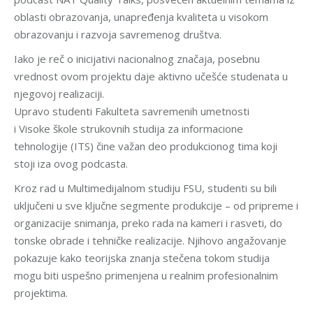
oblasti obrazovanja, unapređenja kvaliteta u visokom
obrazovanju i razvoja savremenog društva.
Iako je reč o inicijativi nacionalnog značaja, posebnu
vrednost ovom projektu daje aktivno učešće studenata u
njegovoj realizaciji.
Upravo studenti Fakulteta savremenih umetnosti
i Visoke škole strukovnih studija za informacione
tehnologije (ITS) čine važan deo produkcionog tima koji
stoji iza ovog podcasta.
Kroz rad u Multimedijalnom studiju FSU, studenti su bili
uključeni u sve ključne segmente produkcije – od pripreme i
organizacije snimanja, preko rada na kameri i rasveti, do
tonske obrade i tehničke realizacije. Njihovo angažovanje
pokazuje kako teorijska znanja stečena tokom studija
mogu biti uspešno primenjena u realnim profesionalnim
projektima.