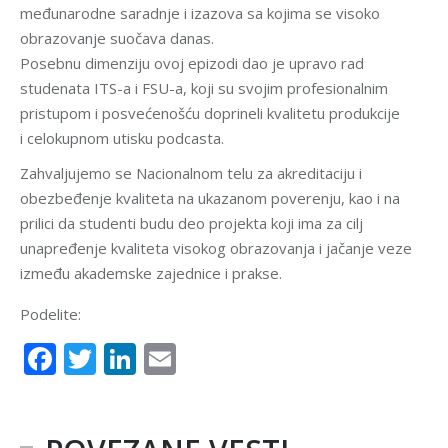
međunarodne saradnje i izazova sa kojima se visoko
obrazovanje suočava danas.
Posebnu dimenziju ovoj epizodi dao je upravo rad
studenata ITS-a i FSU-a, koji su svojim profesionalnim
pristupom i posvećenošću doprineli kvalitetu produkcije
i celokupnom utisku podcasta.
Zahvaljujemo se Nacionalnom telu za akreditaciju i
obezbeđenje kvaliteta na ukazanom poverenju, kao i na
prilici da studenti budu deo projekta koji ima za cilj
unapređenje kvaliteta visokog obrazovanja i jačanje veze
između akademske zajednice i prakse.
Podelite:
Facebook
Twitter
LinkedIn
Email