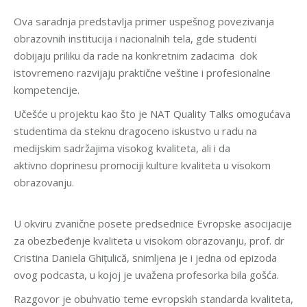
Ova saradnja predstavlja primer uspešnog povezivanja
obrazovnih institucija i nacionalnih tela, gde studenti
dobijaju priliku da rade na konkretnim zadacima dok
istovremeno razvijaju praktične veštine i profesionalne
kompetencije.
Učešće u projektu kao što je NAT Quality Talks omogućava
studentima da steknu dragoceno iskustvo u radu na
medijskim sadržajima visokog kvaliteta, ali i da
aktivno doprinesu promociji kulture kvaliteta u visokom
obrazovanju.
U okviru zvanične posete predsednice Evropske asocijacije
za obezbeđenje kvaliteta u visokom obrazovanju, prof. dr
Cristina Daniela Ghițulică, snimljena je i jedna od epizoda
ovog podcasta, u kojoj je uvažena profesorka bila gošća.
Razgovor je obuhvatio teme evropskih standarda kvaliteta,