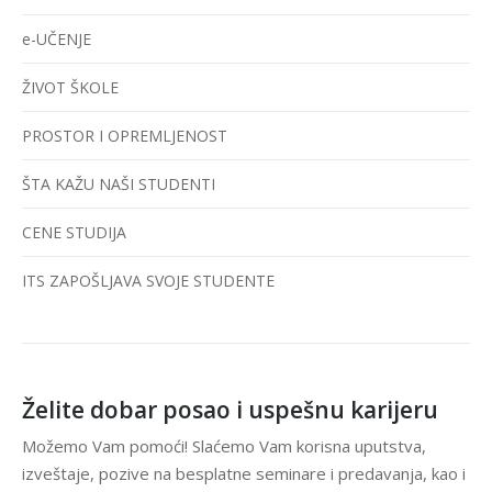
e-UČENJE
ŽIVOT ŠKOLE
PROSTOR I OPREMLJENOST
ŠTA KAŽU NAŠI STUDENTI
CENE STUDIJA
ITS ZAPOŠLJAVA SVOJE STUDENTE
Želite dobar posao i uspešnu karijeru
Možemo Vam pomoći! Slaćemo Vam korisna uputstva,
izveštaje, pozive na besplatne seminare i predavanja, kao i