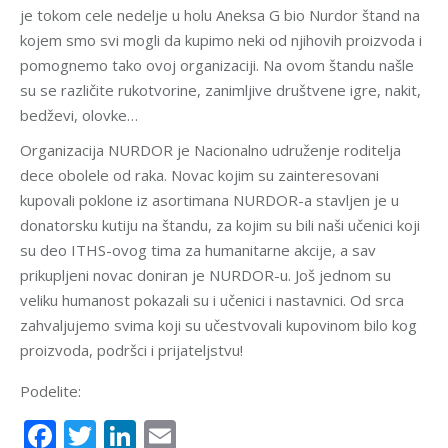
je tokom cele nedelje u holu Aneksa G bio Nurdor štand na
kojem smo svi mogli da kupimo neki od njihovih proizvoda i
pomognemo tako ovoj organizaciji. Na ovom štandu našle
su se različite rukotvorine, zanimljive društvene igre, nakit,
bedževi, olovke…
Organizacija NURDOR je Nacionalno udruženje roditelja
dece obolele od raka. Novac kojim su zainteresovani
kupovali poklone iz asortimana NURDOR-a stavljen je u
donatorsku kutiju na štandu, za kojim su bili naši učenici koji
su deo ITHS-ovog tima za humanitarne akcije, a sav
prikupljeni novac doniran je NURDOR-u. Još jednom su
veliku humanost pokazali su i učenici i nastavnici. Od srca
zahvaljujemo svima koji su učestvovali kupovinom bilo kog
proizvoda, podršci i prijateljstvu!
Podelite:
Facebook
Twitter
LinkedIn
Email