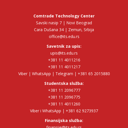
Comtrade Technology Center
Savski nasip 7 | Novi Beograd
Cara Dušana 34 | Zemun, Srbija
office@its.edu.rs
Savetnik za upis:
upis@its.edu.rs
+381 11 4011216
+381 11 4011217
Viber | WhatsApp | Telegram | +381 65 2015880
Studentska služba:
+381 11 2096777
+381 11 2096775
+381 11 4011260
Viber i WhatsApp | +381 62 9273937
Finansijska služba:
finansije@its.edu.rs