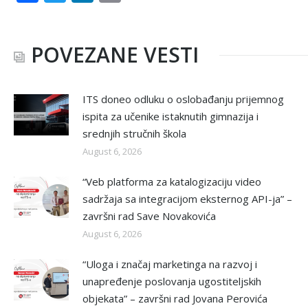
POVEZANE VESTI
ITS doneo odluku o oslobađanju prijemnog
ispita za učenike istaknutih gimnazija i
srednjih stručnih škola
August 6, 2026
“Veb platforma za katalogizaciju video
sadržaja sa integracijom eksternog API-ja” –
završni rad Save Novakovića
August 6, 2026
“Uloga i značaj marketinga na razvoj i
unapređenje poslovanja ugostiteljskih
objekata” – završni rad Jovana Perovića