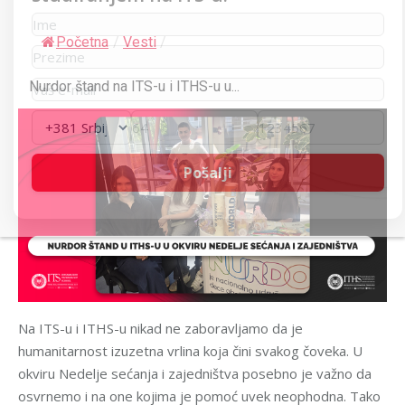
Početna
/
Vesti
/
Nurdor štand na ITS-u i ITHS-u u...
Na ITS-u i ITHS-u nikad ne zaboravljamo da je
humanitarnost izuzetna vrlina koja čini svakog čoveka. U
okviru Nedelje sećanja i zajedništva posebno je važno da
osvrnemo i na one kojima je pomoć uvek neophodna. Tako