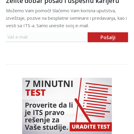
Želite dobar posao i uspešnu karijeru
Možemo Vam pomoći! Slaćemo Vam korisna uputstva,
izveštaje, pozive na besplatne seminare i predavanja, kao i
vesti sa ITS-a. Samo unesite svoj e-mail.