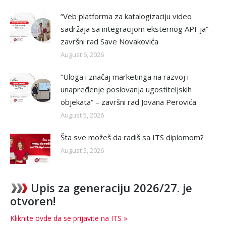
“Veb platforma za katalogizaciju video
sadržaja sa integracijom eksternog API-ja” –
završni rad Save Novakovića
August 6, 2026
“Uloga i značaj marketinga na razvoj i
unapređenje poslovanja ugostiteljskih
objekata” – završni rad Jovana Perovića
August 5, 2026
Šta sve možeš da radiš sa ITS diplomom?
August 5, 2026
Upis za generaciju 2026/27. je
otvoren!
Kliknite ovde da se prijavite na ITS »