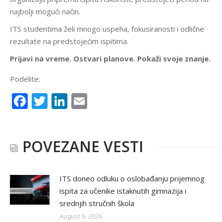
najbolji mogući način.
ITS studentima želi mnogo uspeha, fokusiranosti i odlične
rezultate na predstojećim ispitima.
Prijavi na vreme. Ostvari planove. Pokaži svoje znanje.
Podelite:
Facebook
Twitter
LinkedIn
Email
POVEZANE VESTI
ITS doneo odluku o oslobađanju prijemnog
ispita za učenike istaknutih gimnazija i
srednjih stručnih škola
August 6, 2026