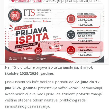
Početna
/
Vesti
/
U toku je prijava ispita za junski...
Na ITS-u u toku je prijava ispita za
junski ispitni rok
školske 2025/2026. godine
.
Junski ispitni rok biće održan u periodu od
22. juna do 12.
jula 2026. godine
i predstavlja važan korak u ostvarivanju
akademskih ciljeva, kao i priliku da studenti potvrde znanja i
veštine stečene tokom nastave, praktičnog rada i
samostalnog usavršavanja.