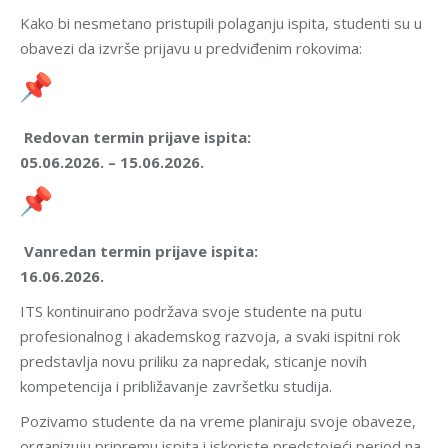
Kako bi nesmetano pristupili polaganju ispita, studenti su u
obavezi da izvrše prijavu u predviđenim rokovima:
Redovan termin prijave ispita:
05.06.2026. – 15.06.2026.
Vanredan termin prijave ispita:
16.06.2026.
ITS kontinuirano podržava svoje studente na putu
profesionalnog i akademskog razvoja, a svaki ispitni rok
predstavlja novu priliku za napredak, sticanje novih
kompetencija i približavanje završetku studija.
Pozivamo studente da na vreme planiraju svoje obaveze,
organizuju pripremu ispita i iskoriste predstojeći period na