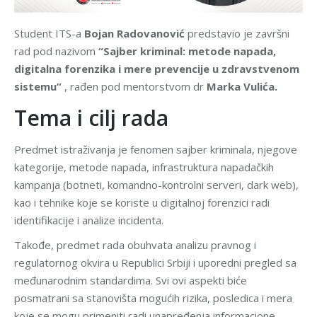
Student ITS-a
Bojan Radovanović
predstavio je završni
rad pod nazivom
“Sajber kriminal: metode napada,
digitalna forenzika i mere prevencije u zdravstvenom
sistemu”
, rađen pod mentorstvom dr
Marka Vulića.
Tema i cilj rada
Predmet istraživanja je fenomen sajber kriminala, njegove
kategorije, metode napada, infrastruktura napadačkih
kampanja (botneti, komandno-kontrolni serveri, dark web),
kao i tehnike koje se koriste u digitalnoj forenzici radi
identifikacije i analize incidenta.
Takođe, predmet rada obuhvata analizu pravnog i
regulatornog okvira u Republici Srbiji i uporedni pregled sa
međunarodnim standardima. Svi ovi aspekti biće
posmatrani sa stanovišta mogućih rizika, posledica i mera
koje se mogu primeniti radi unapređenja informacione