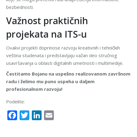
bezbednosti.
Važnost praktičnih
projekata na ITS-u
Ovakvi projekti doprinose razvoju kreativnih i tehničkih
veština studenata i predstavljaju važan deo stručnog
usavršavanja u oblasti digitalnih umetnosti i multimedije.
Čestitamo Bojanu na uspešno realizovanom završnom
radu i želimo mu puno uspeha u daljem
profesionalnom razvoju!
Podelite:
Facebook
Twitter
LinkedIn
Email