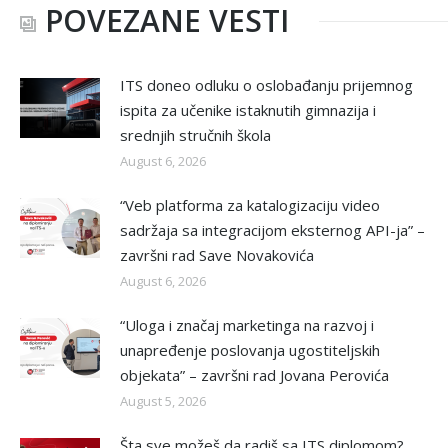
POVEZANE VESTI
ITS doneo odluku o oslobađanju prijemnog
ispita za učenike istaknutih gimnazija i
srednjih stručnih škola
August 6, 2026
“Veb platforma za katalogizaciju video
sadržaja sa integracijom eksternog API-ja” –
završni rad Save Novakovića
August 6, 2026
“Uloga i značaj marketinga na razvoj i
unapređenje poslovanja ugostiteljskih
objekata” – završni rad Jovana Perovića
August 5, 2026
Šta sve možeš da radiš sa ITS diplomom?