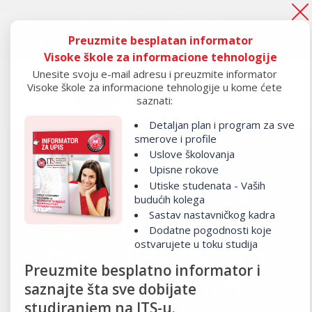
te", to je tek početak.
PRIJAVI SE!
Ako si
Preuzmite besplatan informator
Ako si ostao “ispod crte", to je tek početak.
PRIJAVI SE!
Visoke škole za informacione tehnologije
Unesite svoju e-mail adresu i preuzmite informator
Visoke škole za informacione tehnologije u kome ćete
saznati:
Detaljan plan i program za sve
smerove i profile
Uslove školovanja
“Sajber kriminal:
Upisne rokove
metode napada,
Utiske studenata - Vaših
budućih kolega
Sastav nastavničkog kadra
digitalna forenzika i
Dodatne pogodnosti koje
ostvarujete u toku studija
mere prevencije u
Preuzmite besplatno informator i
zdravstvenom
saznajte šta sve dobijate
studiranjem na ITS-u.