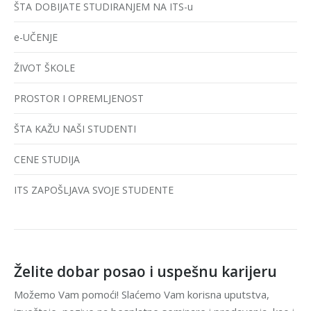
ŠTA DOBIJATE STUDIRANJEM NA ITS-u
e-UČENJE
ŽIVOT ŠKOLE
PROSTOR I OPREMLJENOST
ŠTA KAŽU NAŠI STUDENTI
CENE STUDIJA
ITS ZAPOŠLJAVA SVOJE STUDENTE
Želite dobar posao i uspešnu karijeru
Možemo Vam pomoći! Slaćemo Vam korisna uputstva,