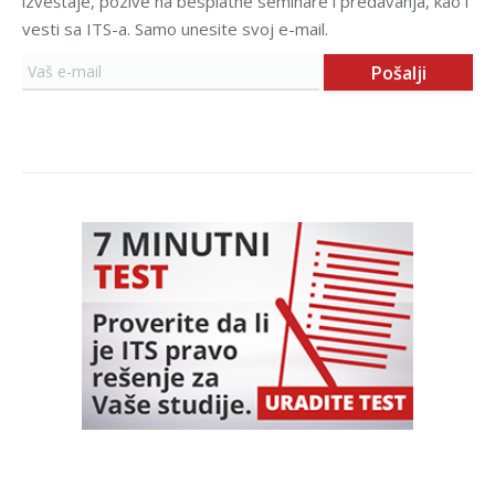
izveštaje, pozive na besplatne seminare i predavanja, kao i
vesti sa ITS-a. Samo unesite svoj e-mail.