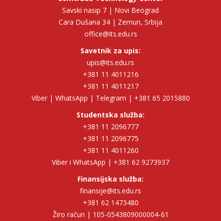
Savski nasip 7 | Novi Beograd
Cara Dušana 34 | Zemun, Srbija
office@its.edu.rs
Savetnik za upis:
upis@its.edu.rs
+381 11 4011216
+381 11 4011217
Viber | WhatsApp | Telegram | +381 65 2015880
Studentska služba:
+381 11 2096777
+381 11 2096775
+381 11 4011260
Viber i WhatsApp | +381 62 9273937
Finansijska služba:
finansije@its.edu.rs
+381 62 1473480
Žiro račun | 105-0543809000004-61