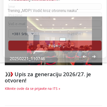
Trening „MDPI Vodič kroz otvorenu nauku”
20250221_110746
Upis za generaciju 2026/27. je
otvoren!
Kliknite ovde da se prijavite na ITS »