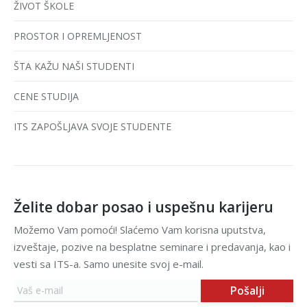
ŽIVOT ŠKOLE
PROSTOR I OPREMLJENOST
ŠTA KAŽU NAŠI STUDENTI
CENE STUDIJA
ITS ZAPOŠLJAVA SVOJE STUDENTE
Želite dobar posao i uspešnu karijeru
Možemo Vam pomoći! Slaćemo Vam korisna uputstva,
izveštaje, pozive na besplatne seminare i predavanja, kao i
vesti sa ITS-a. Samo unesite svoj e-mail.