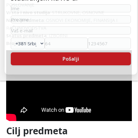
POSLOVANJE
Vrsta i nivo studija
: STRUKOVNE, OSNOVNE
Naziv predmeta
: OSNOVI EKONOMIJE, FINANSIJA I
RAČUNOVODSTVA
Status predmeta
: IZBORNI
Broj ESPB
: 8
Cilj predmeta