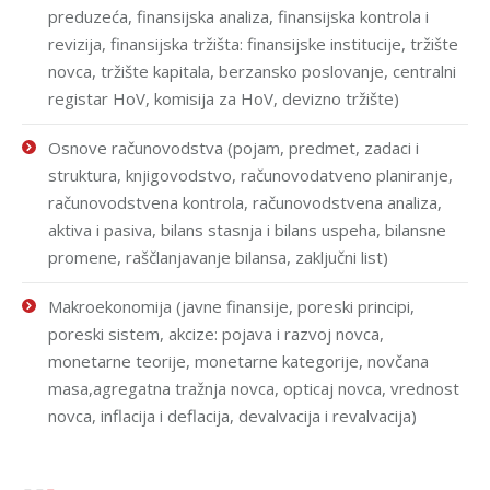
preduzeća, finansijska analiza, finansijska kontrola i
revizija, finansijska tržišta: finansijske institucije, tržište
novca, tržište kapitala, berzansko poslovanje, centralni
registar HoV, komisija za HoV, devizno tržište)
Osnove računovodstva (pojam, predmet, zadaci i
struktura, knjigovodstvo, računovodatveno planiranje,
računovodstvena kontrola, računovodstvena analiza,
aktiva i pasiva, bilans stasnja i bilans uspeha, bilansne
promene, raščlanjavanje bilansa, zaključni list)
Makroekonomija (javne finansije, poreski principi,
poreski sistem, akcize: pojava i razvoj novca,
monetarne teorije, monetarne kategorije, novčana
masa,agregatna tražnja novca, opticaj novca, vrednost
novca, inflacija i deflacija, devalvacija i revalvacija)