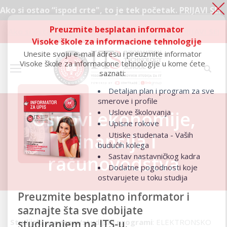
stao “ispod crte", to je tek početak.
PRIJAVI SE!
Preuzmite besplatan informator
Ako si ostao “ispod crte", to je tek početak.
PRIJAVI SE!
Visoke škole za informacione tehnologije
Unesite svoju e-mail adresu i preuzmite informator
Visoke škole za informacione tehnologije u kome ćete
saznati:
Detaljan plan i program za sve
smerove i profile
Uslove školovanja
Osnovi ekonomije,
Upisne rokove
finansija i
Utiske studenata - Vaših
budućih kolega
Sastav nastavničkog kadra
računovodstva
Dodatne pogodnosti koje
ostvarujete u toku studija
Preuzmite besplatno informator i
saznajte šta sve dobijate
studiranjem na ITS-u.
Studijski program/studijski programi
: ELEKTRONSKO