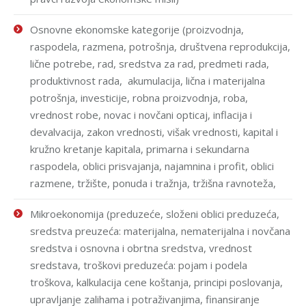
Osnovne ekonomske kategorije (proizvodnja,
raspodela, razmena, potrošnja, društvena reprodukcija,
lične potrebe, rad, sredstva za rad, predmeti rada,
produktivnost rada, akumulacija, lična i materijalna
potrošnja, investicije, robna proizvodnja, roba,
vrednost robe, novac i novčani opticaj, inflacija i
devalvacija, zakon vrednosti, višak vrednosti, kapital i
kružno kretanje kapitala, primarna i sekundarna
raspodela, oblici prisvajanja, najamnina i profit, oblici
razmene, tržište, ponuda i tražnja, tržišna ravnoteža,
Mikroekonomija (preduzeće, složeni oblici preduzeća,
sredstva preuzeća: materijalna, nematerijalna i novčana
sredstva i osnovna i obrtna sredstva, vrednost
sredstava, troškovi preduzeća: pojam i podela
troškova, kalkulacija cene koštanja, principi poslovanja,
upravljanje zalihama i potraživanjima, finansiranje