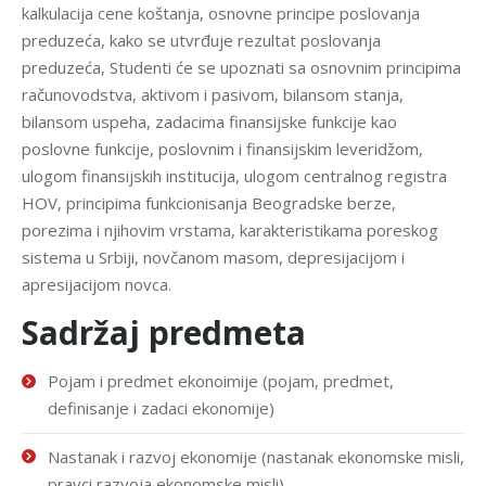
kalkulacija cene koštanja, osnovne principe poslovanja
preduzeća, kako se utvrđuje rezultat poslovanja
preduzeća, Studenti će se upoznati sa osnovnim principima
računovodstva, aktivom i pasivom, bilansom stanja,
bilansom uspeha, zadacima finansijske funkcije kao
poslovne funkcije, poslovnim i finansijskim leveridžom,
ulogom finansijskih institucija, ulogom centralnog registra
HOV, principima funkcionisanja Beogradske berze,
porezima i njihovim vrstama, karakteristikama poreskog
sistema u Srbiji, novčanom masom, depresijacijom i
apresijacijom novca.
Sadržaj predmeta
Pojam i predmet ekonoimije (pojam, predmet,
definisanje i zadaci ekonomije)
Nastanak i razvoj ekonomije (nastanak ekonomske misli,
pravci razvoja ekonomske misli)