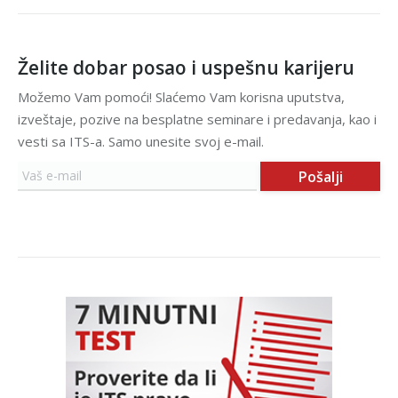
Želite dobar posao i uspešnu karijeru
Možemo Vam pomoći! Slaćemo Vam korisna uputstva,
izveštaje, pozive na besplatne seminare i predavanja, kao i
vesti sa ITS-a. Samo unesite svoj e-mail.