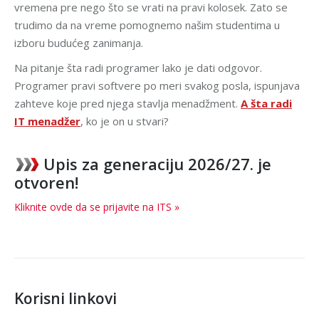
vremena pre nego što se vrati na pravi kolosek. Zato se
trudimo da na vreme pomognemo našim studentima u
izboru budućeg zanimanja.
Na pitanje šta radi programer lako je dati odgovor.
Programer pravi softvere po meri svakog posla, ispunjava
zahteve koje pred njega stavlja menadžment.
A šta radi
IT menadžer
, ko je on u stvari?
Upis za generaciju 2026/27. je
otvoren!
Kliknite ovde da se prijavite na ITS »
Korisni linkovi