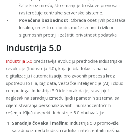
šalje kroz mrežu, što smanjuje troškove prenosa i
rasterećuje centralne serverske sisteme.
Povećana bezbednost:
Obrada osetljivih podataka
lokalno, umesto u cloudu, može smanjiti rizik od
sigurnosnih pretnji i zaštititi privatnost podataka.
Industrija 5.0
Industrija 5.0
predstavlja evoluciju prethodne industrijske
revolucije (Industrija 4.0), koja je bila fokusirana na
digitalizaciju i automatizaciju proizvodnih procesa kroz
upotrebu IoT-a, big data, veštačke inteligencije (AI) i cloud
computinga. Industrija 5.0 ide korak dalje, stavljajući
naglasak na saradnju između ljudi i pametnih sistema, sa
ciljem stvaranja personalizovanih i humanocentričnih
rešenja. Ključni aspekti Industrije 5.0 obuhvataju:
Saradnja čoveka i mašine:
Industrija 5.0 promoviše
saradnju između ljudskih radnika i inteligentnih mašina.