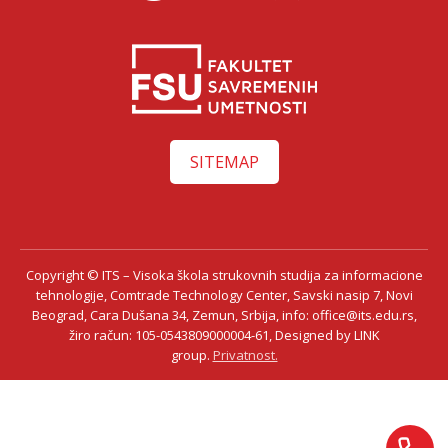
SITEMAP
Copyright © ITS – Visoka škola strukovnih studija za informacione
Ksenija Ilić
tehnologije, Comtrade Technology Center, Savski nasip 7, Novi
Beograd, Cara Dušana 34, Zemun, Srbija, info: office@its.edu.rs,
žiro račun: 105-0543809000004-61, Designed by LINK
group.
Privatnost.
Razgovaraj sa Ksenijom Ilić savetnicom za upis – uživo!
Saznaj sve o studijama, smerovima i pogodnostima direktno od naše
savetnice za upis.