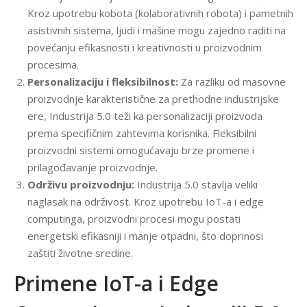
Kroz upotrebu kobota (kolaborativnih robota) i pametnih
asistivnih sistema, ljudi i mašine mogu zajedno raditi na
povećanju efikasnosti i kreativnosti u proizvodnim
procesima.
Personalizaciju i fleksibilnost:
Za razliku od masovne
proizvodnje karakteristične za prethodne industrijske
ere, Industrija 5.0 teži ka personalizaciji proizvoda
prema specifičnim zahtevima korisnika. Fleksibilni
proizvodni sistemi omogućavaju brze promene i
prilagođavanje proizvodnje.
Održivu proizvodnju:
Industrija 5.0 stavlja veliki
naglasak na održivost. Kroz upotrebu IoT-a i edge
computinga, proizvodni procesi mogu postati
energetski efikasniji i manje otpadni, što doprinosi
zaštiti životne sredine.
Primene IoT-a i Edge