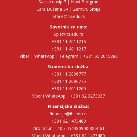
Savski nasip 7 | Novi Beograd
Cara Dušana 34 | Zemun, Srbija
office@its.edu.rs
Savetnik za upis:
upis@its.edu.rs
+381 11 4011216
+381 11 4011217
Viber | WhatsApp | Telegram | +381 65 2015880
Studentska služba:
+381 11 2096777
+381 11 2096775
+381 11 4011260
Viber i WhatsApp | +381 62 9273937
Finansijska služba:
finansije@its.edu.rs
+381 62 1473480
Žiro račun | 105-0543809000004-61
Viber i WhatsApp | +381 62 1473480