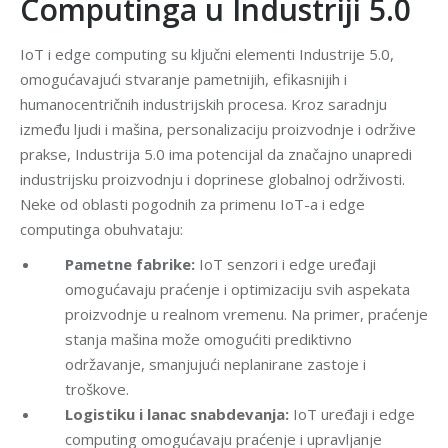
Computinga u Industriji 5.0
IoT i edge computing su ključni elementi Industrije 5.0,
omogućavajući stvaranje pametnijih, efikasnijih i
humanocentričnih industrijskih procesa. Kroz saradnju
između ljudi i mašina, personalizaciju proizvodnje i održive
prakse, Industrija 5.0 ima potencijal da značajno unapredi
industrijsku proizvodnju i doprinese globalnoj održivosti.
Neke od oblasti pogodnih za primenu IoT-a i edge
computinga obuhvataju:
Pametne fabrike:
IoT senzori i edge uređaji
omogućavaju praćenje i optimizaciju svih aspekata
proizvodnje u realnom vremenu. Na primer, praćenje
stanja mašina može omogućiti prediktivno
održavanje, smanjujući neplanirane zastoje i
troškove.
Logistiku i lanac snabdevanja:
IoT uređaji i edge
computing omogućavaju praćenje i upravljanje