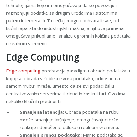
tehnologijama koje im omogućavaju da se povezuju i
razmenjuju podatke sa drugim uređajima i sistemima
putem interneta. IoT uređaji mogu obuhvatati sve, od
kućnih aparata do industrijskih mašina, a njihova primena
omogućava prikupljanje i analizu ogromnih količina podataka
u realnom vremenu.
Edge Computing
Edge computing
predstavlja paradigmu obrade podataka u
kojoj se obrada vrši blizu izvora podataka, odnosno na
samom “rubu” mreže, umesto da se svi podaci šalju
centralizovanim serverima ili cloud infrastrukturi. Ovo ima
nekoliko ključnih prednosti:
Smanjena latencija:
Obrada podataka na rubu
mreže smanjuje kašnjenje, omogućavajući brže
reakcije i donošenje odluka u realnom vremenu.
Smanjen prenos podataka:
Manje podataka se