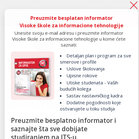
ao “ispod crte", to je tek početak.
PRIJAVI SE!
Preuzmite besplatan informator
Ako si ostao “ispod crte", to je tek početak.
PRIJAVI SE!
Visoke škole za informacione tehnologije
Unesite svoju e-mail adresu i preuzmite informator
Visoke škole za informacione tehnologije u kome ćete
saznati:
Detaljan plan i program za sve
smerove i profile
Uslove školovanja
Upisne rokove
Home
/
Programi
/ IoT – Edge Computing i Industrija 5.0
Utiske studenata - Vaših
IoT – Edge Computing i
budućih kolega
Sastav nastavničkog kadra
Industrija 5.0
Dodatne pogodnosti koje
ostvarujete u toku studija
Internet stvari (IoT)
i
edge computing
predstavljaju
Preuzmite besplatno informator i
ključne tehnologije koje oblikuju novu industrijsku revoluciju
saznajte šta sve dobijate
poznatu kao
Industrija 5.0
. Ove tehnologije omogućavaju
studiranjem na ITS-u.