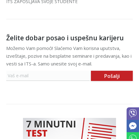
ITS ZAPOŠLJAVA SVOJE STUDENTE
Želite dobar posao i uspešnu karijeru
Možemo Vam pomoći! Slaćemo Vam korisna uputstva,
izveštaje, pozive na besplatne seminare i predavanja, kao i
vesti sa ITS-a. Samo unesite svoj e-mail.