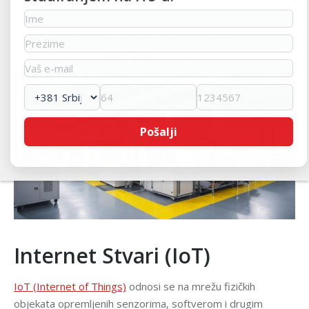
poboljšanu povezanost, obradu podataka na periferiji
mreže, kao i saradnju između ljudi i pametnih sistema. Cilj
Industrije 5.0 je stvaranje pametnijih, efikasnijih i
humanocentričnih industrijskih procesa.
Internet Stvari (IoT)
IoT (Internet of Things)
odnosi se na mrežu fizičkih
objekata opremljenih senzorima, softverom i drugim