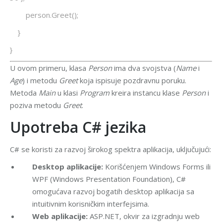
person.Greet();
}
}
U ovom primeru, klasa
Person
ima dva svojstva (
Name
i
Age
) i metodu
Greet
koja ispisuje pozdravnu poruku.
Metoda
Main
u klasi
Program
kreira instancu klase
Person
i
poziva metodu
Greet
.
Upotreba C# jezika
C# se koristi za razvoj širokog spektra aplikacija, uključujući:
Desktop aplikacije:
Korišćenjem Windows Forms ili
WPF (Windows Presentation Foundation), C#
omogućava razvoj bogatih desktop aplikacija sa
intuitivnim korisničkim interfejsima.
Web aplikacije:
ASP.NET, okvir za izgradnju web