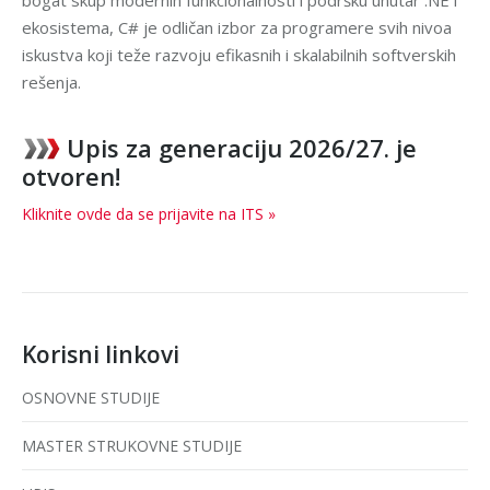
bogat skup modernih funkcionalnosti i podršku unutar .NET
ekosistema, C# je odličan izbor za programere svih nivoa
iskustva koji teže razvoju efikasnih i skalabilnih softverskih
rešenja.
Upis za generaciju 2026/27. je
otvoren!
Kliknite ovde da se prijavite na ITS »
Korisni linkovi
OSNOVNE STUDIJE
MASTER STRUKOVNE STUDIJE