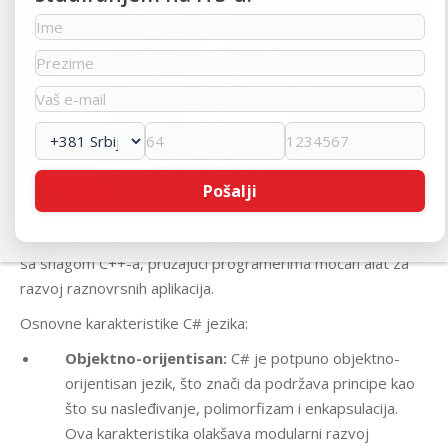
C# je napravljen da kombinuje jednostavnost Visual Basica
sa snagom C++-a, pružajući programerima moćan alat za
razvoj raznovrsnih aplikacija.
Osnovne karakteristike C# jezika:
Objektno-orijentisan:
C# je potpuno objektno-
orijentisan jezik, što znači da podržava principe kao
što su nasleđivanje, polimorfizam i enkapsulacija.
Ova karakteristika olakšava modularni razvoj