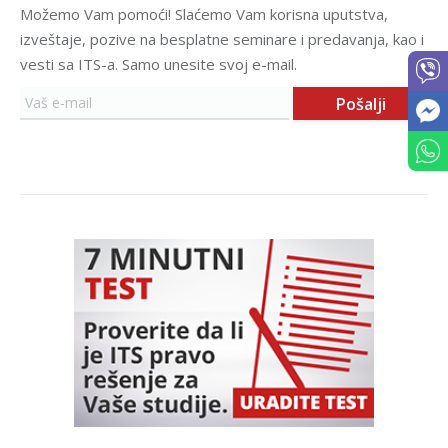
Možemo Vam pomoći! Slaćemo Vam korisna uputstva,
izveštaje, pozive na besplatne seminare i predavanja, kao i
vesti sa ITS-a. Samo unesite svoj e-mail.