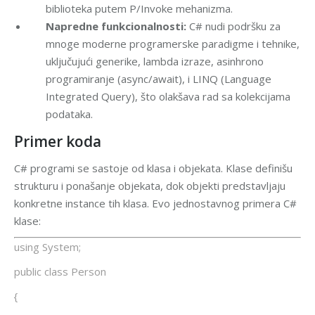
biblioteka putem P/Invoke mehanizma.
Napredne funkcionalnosti:
C# nudi podršku za
mnoge moderne programerske paradigme i tehnike,
uključujući generike, lambda izraze, asinhrono
programiranje (async/await), i LINQ (Language
Integrated Query), što olakšava rad sa kolekcijama
podataka.
Primer koda
C# programi se sastoje od klasa i objekata. Klase definišu
strukturu i ponašanje objekata, dok objekti predstavljaju
konkretne instance tih klasa. Evo jednostavnog primera C#
klase:
using System;
public class Person
{