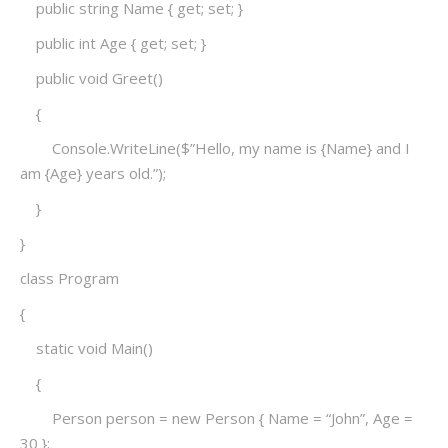
public string Name { get; set; }
public int Age { get; set; }
public void Greet()
{
Console.WriteLine($”Hello, my name is {Name} and I
am {Age} years old.”);
}
}
class Program
{
static void Main()
{
Person person = new Person { Name = “John”, Age =
30 };