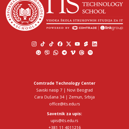
Comtrade Technology Center
Savski nasip 7 | Novi Beograd
Cara Dušana 34 | Zemun, Srbija
office@its.edu.rs
Savetnik za upis:
upis@its.edu.rs
+381 11 4011216