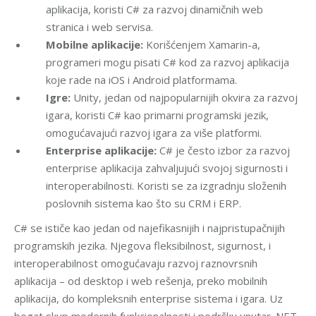
aplikacija, koristi C# za razvoj dinamičnih web
stranica i web servisa.
Mobilne aplikacije:
Korišćenjem Xamarin-a,
programeri mogu pisati C# kod za razvoj aplikacija
koje rade na iOS i Android platformama.
Igre:
Unity, jedan od najpopularnijih okvira za razvoj
igara, koristi C# kao primarni programski jezik,
omogućavajući razvoj igara za više platformi.
Enterprise aplikacije:
C# je često izbor za razvoj
enterprise aplikacija zahvaljujući svojoj sigurnosti i
interoperabilnosti. Koristi se za izgradnju složenih
poslovnih sistema kao što su CRM i ERP.
C# se ističe kao jedan od najefikasnijih i najpristupačnijih
programskih jezika. Njegova fleksibilnost, sigurnost, i
interoperabilnost omogućavaju razvoj raznovrsnih
aplikacija – od desktop i web rešenja, preko mobilnih
aplikacija, do kompleksnih enterprise sistema i igara. Uz