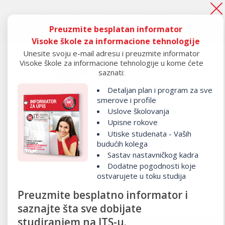
 “ispod crte", to je tek početak.
PRIJAVI SE!
Preuzmite besplatan informator
Ako si ostao “ispod crte", to je tek početak.
PRIJAVI SE!
Visoke škole za informacione tehnologije
Unesite svoju e-mail adresu i preuzmite informator
Visoke škole za informacione tehnologije u kome ćete
saznati:
Detaljan plan i program za sve
smerove i profile
Uslove školovanja
Upisne rokove
Home
/
Programi
/ Programski jezik C#
Utiske studenata - Vaših
Programski jezik C#
budućih kolega
Sastav nastavničkog kadra
Dodatne pogodnosti koje
C# (izgovara se “Si-Šarp”) je višenamenski programski jezik
ostvarujete u toku studija
visokog nivoa koji je razvila kompanija Microsoft. Dizajniran
Preuzmite besplatno informator i
je kao deo .NET platforme, a prvi put je predstavljen 2000.
godine.
saznajte šta sve dobijate
studiranjem na ITS-u.