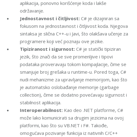
aplikacija, ponovno korišćenje koda i lakše
održavanje.
Jednostavnost i čitljivost:
C# je dizajniran sa
fokusom na jednostavnost i čitljivost koda. Njegova
sintaksa je slična C++-u i Javi, što olakšava učenje za
programere koji već poznaju ove jezike.
Tipiziranost i sigurnost:
C# je statički tipiziran
jezik, što znači da se sve promenljive i tipovi
podataka proveravaju tokom kompajlacije, čime se
smanjuje broj grešaka u runtime-u. Pored toga, C#
nudi mehanizme za upravljanje memorijom, kao što
je automatsko oslobađanje memorije (garbage
collection), čime se dodatno povećavaju sigurnost i
stabilnost aplikacija.
Interoperabilnost:
Kao deo .NET platforme, C#
može lako komunicirati sa drugim jezicima na ovoj
platformi, kao što su VB.NET i F#. Takođe,
omogućava pozivanje funkcija iz nativnih C/C++