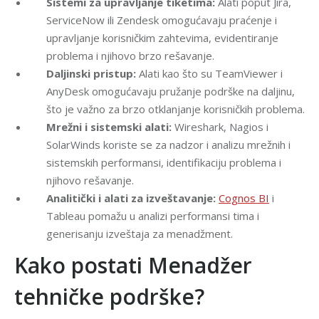
Sistemi za upravljanje tiketima:
Alati poput Jira,
ServiceNow ili Zendesk omogućavaju praćenje i
upravljanje korisničkim zahtevima, evidentiranje
problema i njihovo brzo rešavanje.
Daljinski pristup:
Alati kao što su TeamViewer i
AnyDesk omogućavaju pružanje podrške na daljinu,
što je važno za brzo otklanjanje korisničkih problema.
Mrežni i sistemski alati:
Wireshark, Nagios i
SolarWinds koriste se za nadzor i analizu mrežnih i
sistemskih performansi, identifikaciju problema i
njihovo rešavanje.
Analitički i alati za izveštavanje:
Cognos BI
i
Tableau pomažu u analizi performansi tima i
generisanju izveštaja za menadžment.
Kako postati Menadžer
tehničke podrške?