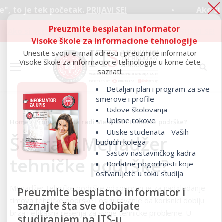
k početak.
PRIJAVI SE!
Ako si ostao “ispod
Preuzmite besplatan informator
Ako si ostao “ispod crte", to je tek početak.
PRIJAVI SE!
Visoke škole za informacione tehnologije
Unesite svoju e-mail adresu i preuzmite informator
Visoke škole za informacione tehnologije u kome ćete
saznati:
Detaljan plan i program za sve
smerove i profile
Uslove školovanja
Upisne rokove
Home
/
Programi
/ Šta radi Menadžer tehničke podrške?
Utiske studenata - Vaših
Šta radi Menadžer
budućih kolega
Sastav nastavničkog kadra
tehničke podrške?
Dodatne pogodnosti koje
ostvarujete u toku studija
Menadžer tehničke podrške odgovoran je za nadgledanje
Preuzmite besplatno informator i
timova tehničke podrške i osiguravanje da korisnici dobiju
saznajte šta sve dobijate
brza i efikasna rešenja za svoje tehničke probleme. U
studiranjem na ITS-u.