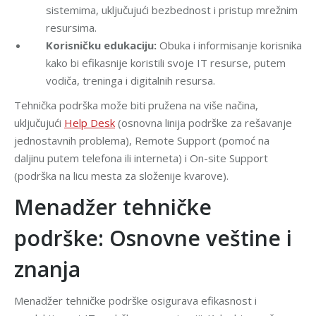
sistemima, uključujući bezbednost i pristup mrežnim
resursima.
Korisničku edukaciju:
Obuka i informisanje korisnika
kako bi efikasnije koristili svoje IT resurse, putem
vodiča, treninga i digitalnih resursa.
Tehnička podrška može biti pružena na više načina,
uključujući
Help Desk
(osnovna linija podrške za rešavanje
jednostavnih problema), Remote Support (pomoć na
daljinu putem telefona ili interneta) i On-site Support
(podrška na licu mesta za složenije kvarove).
Menadžer tehničke
podrške: Osnovne veštine i
znanja
Menadžer tehničke podrške osigurava efikasnost i