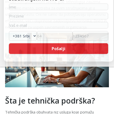
modernom poslovnom svetu, gde tehnologija zauzima
centralno mesto, potreba za ovim stručnjacima je u
stalnom porastu. Oni ne samo da poboljšavaju operativnu
efikasnost, već i doprinose zadovoljstvu korisnika, čineći ih
neophodnim za uspeh savremenih organizacija.
Šta je tehnička podrška?
Tehnička podrška obuhvata niz usluga koje pomažu