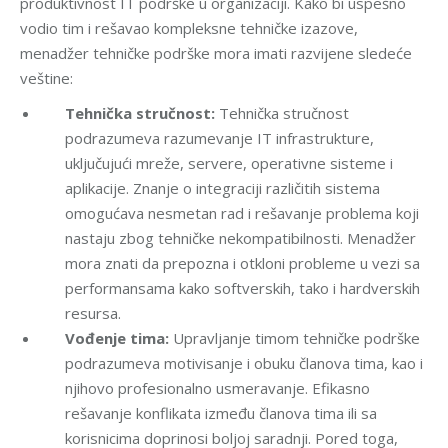
produktivnost IT podrške u organizaciji. Kako bi uspešno
vodio tim i rešavao kompleksne tehničke izazove,
menadžer tehničke podrške mora imati razvijene sledeće
veštine:
Tehnička stručnost:
Tehnička stručnost
podrazumeva razumevanje IT infrastrukture,
uključujući mreže, servere, operativne sisteme i
aplikacije. Znanje o integraciji različitih sistema
omogućava nesmetan rad i rešavanje problema koji
nastaju zbog tehničke nekompatibilnosti. Menadžer
mora znati da prepozna i otkloni probleme u vezi sa
performansama kako softverskih, tako i hardverskih
resursa.
Vođenje tima:
Upravljanje timom tehničke podrške
podrazumeva motivisanje i obuku članova tima, kao i
njihovo profesionalno usmeravanje. Efikasno
rešavanje konflikata između članova tima ili sa
korisnicima doprinosi boljoj saradnji. Pored toga,