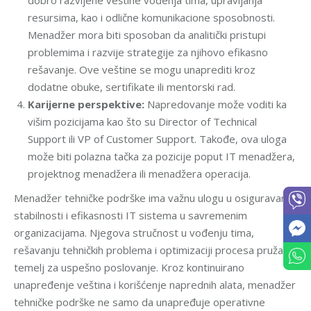
dobro razvijene veštine vođenja tima, upravljanja
resursima, kao i odlične komunikacione sposobnosti.
Menadžer mora biti sposoban da analitički pristupi
problemima i razvije strategije za njihovo efikasno
rešavanje. Ove veštine se mogu unaprediti kroz
dodatne obuke, sertifikate ili mentorski rad.
Karijerne perspektive:
Napredovanje može voditi ka
višim pozicijama kao što su Director of Technical
Support ili VP of Customer Support. Takođe, ova uloga
može biti polazna tačka za pozicije poput IT menadžera,
projektnog menadžera ili menadžera operacija.
Menadžer tehničke podrške ima važnu ulogu u osiguravanju
stabilnosti i efikasnosti IT sistema u savremenim
organizacijama. Njegova stručnost u vođenju tima,
rešavanju tehničkih problema i optimizaciji procesa pruža
temelj za uspešno poslovanje. Kroz kontinuirano
unapređenje veština i korišćenje naprednih alata, menadžer
tehničke podrške ne samo da unapređuje operativne