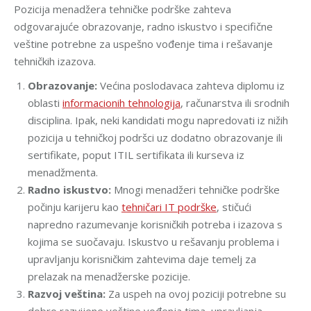
Pozicija menadžera tehničke podrške zahteva
odgovarajuće obrazovanje, radno iskustvo i specifične
veštine potrebne za uspešno vođenje tima i rešavanje
tehničkih izazova.
Obrazovanje:
Većina poslodavaca zahteva diplomu iz
oblasti
informacionih tehnologija
, računarstva ili srodnih
disciplina. Ipak, neki kandidati mogu napredovati iz nižih
pozicija u tehničkoj podršci uz dodatno obrazovanje ili
sertifikate, poput ITIL sertifikata ili kurseva iz
menadžmenta.
Radno iskustvo:
Mnogi menadžeri tehničke podrške
počinju karijeru kao
tehničari IT podrške
, stičući
napredno razumevanje korisničkih potreba i izazova s
kojima se suočavaju. Iskustvo u rešavanju problema i
upravljanju korisničkim zahtevima daje temelj za
prelazak na menadžerske pozicije.
Razvoj veština:
Za uspeh na ovoj poziciji potrebne su