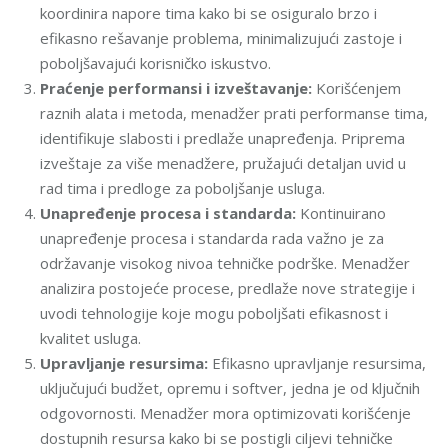
koordinira napore tima kako bi se osiguralo brzo i
efikasno rešavanje problema, minimalizujući zastoje i
poboljšavajući korisničko iskustvo.
Praćenje performansi i izveštavanje:
Korišćenjem
raznih alata i metoda, menadžer prati performanse tima,
identifikuje slabosti i predlaže unapređenja. Priprema
izveštaje za više menadžere, pružajući detaljan uvid u
rad tima i predloge za poboljšanje usluga.
Unapređenje procesa i standarda:
Kontinuirano
unapređenje procesa i standarda rada važno je za
održavanje visokog nivoa tehničke podrške. Menadžer
analizira postojeće procese, predlaže nove strategije i
uvodi tehnologije koje mogu poboljšati efikasnost i
kvalitet usluga.
Upravljanje resursima:
Efikasno upravljanje resursima,
uključujući budžet, opremu i softver, jedna je od ključnih
odgovornosti. Menadžer mora optimizovati korišćenje
dostupnih resursa kako bi se postigli ciljevi tehničke