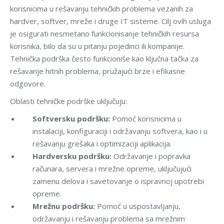
korisnicima u rešavanju tehničkih problema vezanih za
hardver, softver, mreže i druge IT sisteme. Cilj ovih usluga
je osigurati nesmetano funkcionisanje tehničkih resursa
korisnika, bilo da su u pitanju pojedinci ili kompanije.
Tehnička podrška često funkcioniše kao ključna tačka za
rešavanje hitnih problema, pružajući brze i efikasne
odgovore.
Oblasti tehničke podrške uključuju:
Softversku podršku:
Pomoć korisnicima u
instalaciji, konfiguraciji i održavanju softvera, kao i u
rešavanju grešaka i optimizaciji aplikacija.
Hardversku podršku:
Održavanje i popravka
računara, servera i mrežne opreme, uključujući
zamenu delova i savetovanje o ispravnoj upotrebi
opreme.
Mrežnu podršku:
Pomoć u uspostavljanju,
održavanju i rešavanju problema sa mrežnim