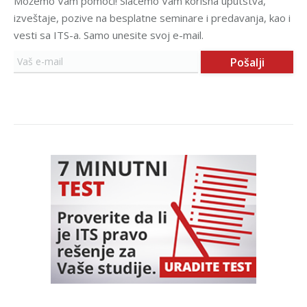
Možemo Vam pomoći! Slaćemo Vam korisna uputstva,
izveštaje, pozive na besplatne seminare i predavanja, kao i
vesti sa ITS-a. Samo unesite svoj e-mail.