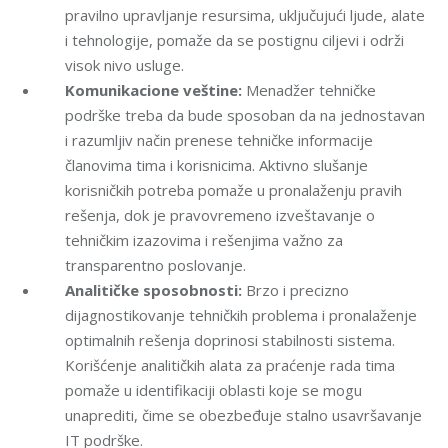
pravilno upravljanje resursima, uključujući ljude, alate
i tehnologije, pomaže da se postignu ciljevi i održi
visok nivo usluge.
Komunikacione veštine:
Menadžer tehničke
podrške treba da bude sposoban da na jednostavan
i razumljiv način prenese tehničke informacije
članovima tima i korisnicima. Aktivno slušanje
korisničkih potreba pomaže u pronalaženju pravih
rešenja, dok je pravovremeno izveštavanje o
tehničkim izazovima i rešenjima važno za
transparentno poslovanje.
Analitičke sposobnosti:
Brzo i precizno
dijagnostikovanje tehničkih problema i pronalaženje
optimalnih rešenja doprinosi stabilnosti sistema.
Korišćenje analitičkih alata za praćenje rada tima
pomaže u identifikaciji oblasti koje se mogu
unaprediti, čime se obezbeđuje stalno usavršavanje
IT podrške.