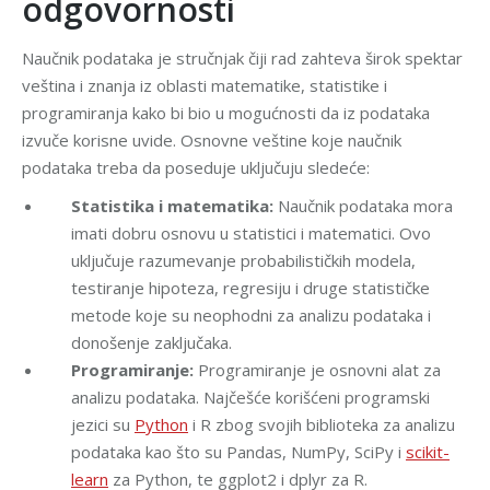
odgovornosti
Naučnik podataka je stručnjak čiji rad zahteva širok spektar
veština i znanja iz oblasti matematike, statistike i
programiranja kako bi bio u mogućnosti da iz podataka
izvuče korisne uvide. Osnovne veštine koje naučnik
podataka treba da poseduje uključuju sledeće:
Statistika i matematika:
Naučnik podataka mora
imati dobru osnovu u statistici i matematici. Ovo
uključuje razumevanje probabilističkih modela,
testiranje hipoteza, regresiju i druge statističke
metode koje su neophodni za analizu podataka i
donošenje zaključaka.
Programiranje:
Programiranje je osnovni alat za
analizu podataka. Najčešće korišćeni programski
jezici su
Python
i R zbog svojih biblioteka za analizu
podataka kao što su Pandas, NumPy, SciPy i
scikit-
learn
za Python, te ggplot2 i dplyr za R.