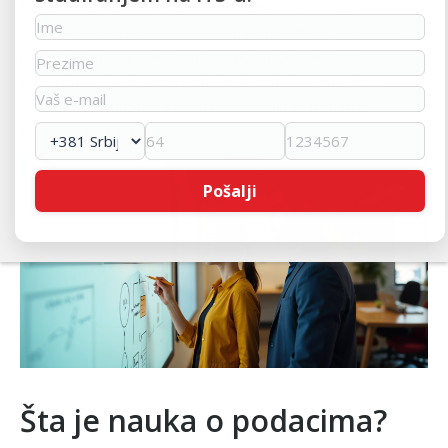
transformiše sirove podatke u uvide koji pomažu
organizacijama da donosu informisane odluke u vezi sa
poslovanjem. Sa sve većim obimom podataka koji se
generišu svakodnevno, potreba za stručnjacima koji mogu
da analiziraju, interpretiraju i vizualizuju te podatke
kontinuirano raste.
Šta je nauka o podacima?