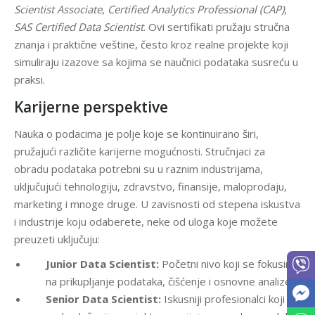
Scientist Associate
,
Certified Analytics Professional (CAP)
,
SAS Certified Data Scientist
. Ovi sertifikati pružaju stručna
znanja i praktične veštine, često kroz realne projekte koji
simuliraju izazove sa kojima se naučnici podataka susreću u
praksi.
Karijerne perspektive
Nauka o podacima je polje koje se kontinuirano širi,
pružajući različite karijerne mogućnosti. Stručnjaci za
obradu podataka potrebni su u raznim industrijama,
uključujući tehnologiju, zdravstvo, finansije, maloprodaju,
marketing i mnoge druge. U zavisnosti od stepena iskustva
i industrije koju odaberete, neke od uloga koje možete
preuzeti uključuju:
Junior Data Scientist:
Početni nivo koji se fokusira
na prikupljanje podataka, čišćenje i osnovne analize.
Senior Data Scientist:
Iskusniji profesionalci koji