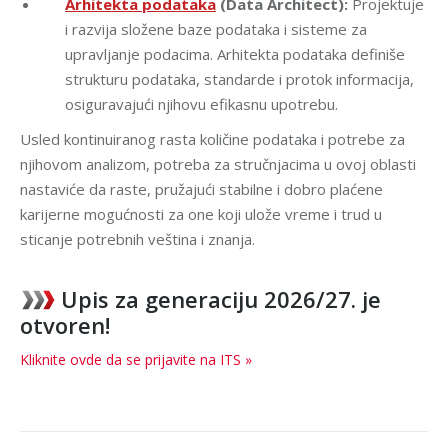
Arhitekta podataka
(Data Architect):
Projektuje
i razvija složene baze podataka i sisteme za
upravljanje podacima. Arhitekta podataka definiše
strukturu podataka, standarde i protok informacija,
osiguravajući njihovu efikasnu upotrebu.
Usled kontinuiranog rasta količine podataka i potrebe za
njihovom analizom, potreba za stručnjacima u ovoj oblasti
nastaviće da raste, pružajući stabilne i dobro plaćene
karijerne mogućnosti za one koji ulože vreme i trud u
sticanje potrebnih veština i znanja.
Upis za generaciju 2026/27. je
otvoren!
Kliknite ovde da se prijavite na ITS »