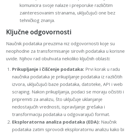
komunicira svoje nalaze i preporuke različitim
zainteresovanim stranama, uključujući one bez
tehničkog znanja.
Ključne odgovornosti
Naučnik podataka preuzima niz odgovornosti koje su
neophodne za transformisanje sirovih podataka u korisne
uvide. Njihov rad obuhvata nekoliko ključnih oblasti:
Prikupljanje i čišćenje podataka:
Prvi korak u radu
naučnika podataka je prikupljanje podataka iz različitih
izvora, uključujući baze podataka, datoteke, API i web
scraping. Nakon prikupljanja, podaci se moraju očistiti i
pripremiti za analizu, što uključuje uklanjanje
nedostajućih vrednosti, ispravljanje grešaka i
transformaciju podataka u odgovarajući format.
Eksploratorna analiza podataka (EDA):
Naučnik
podataka zatim sprovodi eksploratornu analizu kako bi