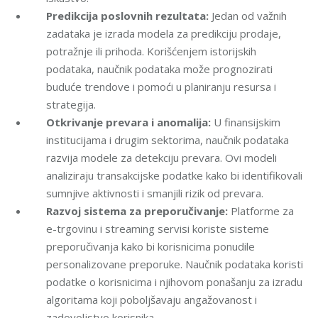
Predikcija poslovnih rezultata:
Jedan od važnih
zadataka je izrada modela za predikciju prodaje,
potražnje ili prihoda. Korišćenjem istorijskih
podataka, naučnik podataka može prognozirati
buduće trendove i pomoći u planiranju resursa i
strategija.
Otkrivanje prevara i anomalija:
U finansijskim
institucijama i drugim sektorima, naučnik podataka
razvija modele za detekciju prevara. Ovi modeli
analiziraju transakcijske podatke kako bi identifikovali
sumnjive aktivnosti i smanjili rizik od prevara.
Razvoj sistema za preporučivanje:
Platforme za
e-trgovinu i streaming servisi koriste sisteme
preporučivanja kako bi korisnicima ponudile
personalizovane preporuke. Naučnik podataka koristi
podatke o korisnicima i njihovom ponašanju za izradu
algoritama koji poboljšavaju angažovanost i
zadovoljstvo korisnika.