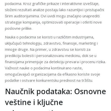
podacima. Kroz grafičke prikaze i interaktivne izveštaje,
složeni rezultati analize postaju lako razumljivi i pristupačni
širim auditorijumima. Ovi uvidi mogu značajno unaprediti
strategije kompanija, optimizovati operacije i otkriti nove
poslovne prilike.
Nauka o podacima se koristi u različitim industrijama,
uključujući tehnologiju, zdravstvo, finansije, marketing i
mnoge druge. Na primer, u zdravstvu se koristi za
predikciju bolesti i personalizovanu medicinu, dok se u
finansijama primenjuje za detekciju prevara i procenu rizika.
Važnost nauke o podacima kontinuirano raste,
omogućavajući organizacijama da efikasno koriste svoje
podatke i ostvare konkurentsku prednost na tržištu.
Naučnik podataka: Osnovne
veštine i ključne