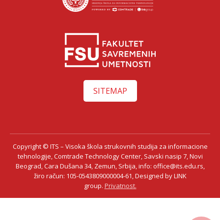
SITEMAP
Copyright © ITS – Visoka škola strukovnih studija za informacione
Ksenija Ilić
tehnologije, Comtrade Technology Center, Savski nasip 7, Novi
Beograd, Cara Dušana 34, Zemun, Srbija, info: office@its.edu.rs,
žiro račun: 105-0543809000004-61, Designed by LINK
group.
Privatnost.
Razgovaraj sa Ksenijom Ilić savetnicom za upis – uživo!
Saznaj sve o studijama, smerovima i pogodnostima direktno od naše