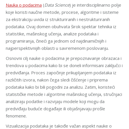
Nauka o podacima
(
Data Science
) je interdisciplinarno polje
koje koristi naučne metode, procese, algoritme i sisteme
za ekstrakciju uvida iz strukturiranih i nestrukturiranih
podataka. Ovaj domen obuhvata širok spektar tehnika iz
statistike, mašinskog učenja, analize podataka i
programiranja, čineći ga jednom od najdinamičnijih i
najperspektivnijih oblasti u savremenom poslovanju.
Osnovni cilj nauke o podacima je prepoznavanje obrazaca i
trendova u podacima kako bi se doneli informisani zaključci i
predviđanja. Proces započinje prikupljanjem podataka iz
različitih izvora, nakon čega sledi čišćenje i priprema
podataka kako bi bili pogodni za analizu. Zatim, koristeći
statističke metode i algoritme mašinskog učenja, stručnjaci
analiziraju podatke i razvijaju modele koji mogu da
predviđaju buduće događaje ili objašnjavaju prošle
fenomene.
Vizualizacija podataka je takođe važan aspekt nauke o