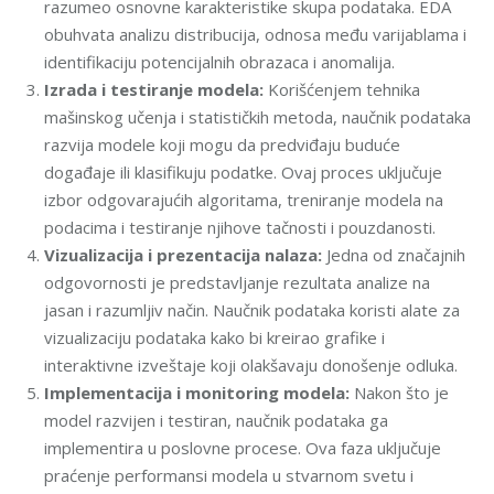
razumeo osnovne karakteristike skupa podataka. EDA
obuhvata analizu distribucija, odnosa među varijablama i
identifikaciju potencijalnih obrazaca i anomalija.
Izrada i testiranje modela:
Korišćenjem tehnika
mašinskog učenja i statističkih metoda, naučnik podataka
razvija modele koji mogu da predviđaju buduće
događaje ili klasifikuju podatke. Ovaj proces uključuje
izbor odgovarajućih algoritama, treniranje modela na
podacima i testiranje njihove tačnosti i pouzdanosti.
Vizualizacija i prezentacija nalaza:
Jedna od značajnih
odgovornosti je predstavljanje rezultata analize na
jasan i razumljiv način. Naučnik podataka koristi alate za
vizualizaciju podataka kako bi kreirao grafike i
interaktivne izveštaje koji olakšavaju donošenje odluka.
Implementacija i monitoring modela:
Nakon što je
model razvijen i testiran, naučnik podataka ga
implementira u poslovne procese. Ova faza uključuje
praćenje performansi modela u stvarnom svetu i