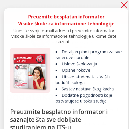
rte", to je tek početak.
PRIJAVI SE!
Ako s
Preuzmite besplatan informator
Ako si ostao “ispod crte", to je tek početak.
PRIJAVI SE!
Visoke škole za informacione tehnologije
Unesite svoju e-mail adresu i preuzmite informator
Visoke škole za informacione tehnologije u kome ćete
saznati:
Detaljan plan i program za sve
smerove i profile
Uslove školovanja
Upisne rokove
Home
/
Programi
/ Šta radi naučnik podataka?
Utiske studenata - Vaših
Šta radi naučnik
budućih kolega
Sastav nastavničkog kadra
podataka?
Dodatne pogodnosti koje
ostvarujete u toku studija
Naučnik podataka (
Data Scientist
) je jedno od najtraženijih
Preuzmite besplatno informator i
zanimanja današnjice. Kombinovanjem statističke analize,
saznajte šta sve dobijate
programiranja i mašinskog učenja, naučnik podataka
studiranjem na ITS-u.