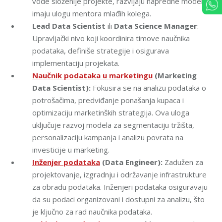
vode složenije projekte, razvijaju napredne modele i
imaju ulogu mentora mlađih kolega.
Lead Data Scientist
ili
Data Science Manager
:
Upravljački nivo koji koordinira timove naučnika
podataka, definiše strategije i osigurava
implementaciju projekata.
Naučnik podataka u marketingu
(Marketing
Data Scientist):
Fokusira se na analizu podataka o
potrošačima, predviđanje ponašanja kupaca i
optimizaciju marketinških strategija. Ova uloga
uključuje razvoj modela za segmentaciju tržišta,
personalizaciju kampanja i analizu povrata na
investicije u marketing.
Inženjer podataka
(Data Engineer):
Zadužen za
projektovanje, izgradnju i održavanje infrastrukture
za obradu podataka. Inženjeri podataka osiguravaju
da su podaci organizovani i dostupni za analizu, što
je ključno za rad naučnika podataka.