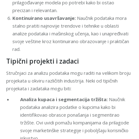
prilagođavanje modela po potrebi kako bi ostao
precizan i relevantan.
Kontinuirano usavršavanje:
Naučnik podataka mora
stalno pratiti najnovije trendove i tehnike u oblasti
analize podataka i mašinskog učenja, kao i unapređivati
svoje veštine kroz kontinuirano obrazovanje i praktičan
rad.
Tipični projekti i zadaci
Stručnjaci za analizu podataka mogu raditi na velikom broju
projekata u okviru različitih industrija. Neki od tipičnih
projekata i zadataka mogu biti:
Analiza kupaca i segmentacija tržišta:
Naučnik
podataka analizira podatke o kupcima kako bi
identifikovao obrasce ponašanja i segmentirao
tržište. Ovi uvidi pomažu kompanijama da prilagode
svoje marketinške strategije i poboljšaju korisničko
iskustvo.