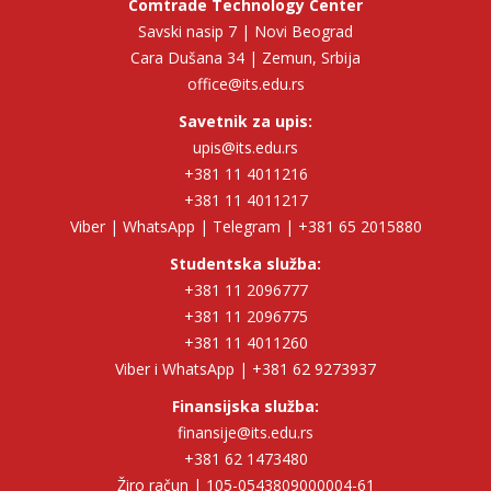
Comtrade Technology Center
Savski nasip 7 | Novi Beograd
Cara Dušana 34 | Zemun, Srbija
office@its.edu.rs
Savetnik za upis:
upis@its.edu.rs
+381 11 4011216
+381 11 4011217
Viber | WhatsApp | Telegram | +381 65 2015880
Studentska služba:
+381 11 2096777
+381 11 2096775
+381 11 4011260
Viber i WhatsApp | +381 62 9273937
Finansijska služba:
finansije@its.edu.rs
+381 62 1473480
Žiro račun | 105-0543809000004-61