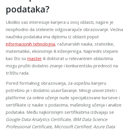
podataka?
Ukoliko vas interesuje karijera u ovoj oblasti, najpre je
neophodno da steknete odgovarajuće obrazovanje. Većina
naučnika podataka ima diplomu iz oblasti poput
informacionih tehnologija
, računarskih nauka, statistike,
matematike, ekonomije ili inženjeringa. Napredni stepeni
kao što su
master
ili doktorat u relevantnim oblastima
mogu pružiti dodatno znanje i konkurentsku prednost na
tržištu rada.
Pored formalnog obrazovanja, za uspešnu karijeru
potrebno je i dodatno usavršavanje. Mnogi univerziteti i
platforme za online učenje nude specijalizovane kurseve i
sertifikate iz nauke o podacima, mašinskog učenja i analize
podataka. Među najkorisnijim sertifikatima izdvajaju se
Google Data Analytics Certificate
,
IBM Data Science
Professional Certificate
,
Microsoft Certified: Azure Data