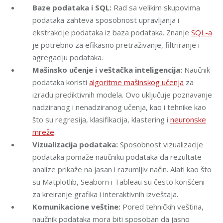
Baze podataka i SQL:
Rad sa velikim skupovima
podataka zahteva sposobnost upravljanja i
ekstrakcije podataka iz baza podataka. Znanje
SQL-a
je potrebno za efikasno pretraživanje, filtriranje i
agregaciju podataka.
Mašinsko učenje i veštačka inteligencija:
Naučnik
podataka koristi
algoritme mašinskog učenja
za
izradu prediktivnih modela. Ovo uključuje poznavanje
nadziranog i nenadziranog učenja, kao i tehnike kao
što su regresija, klasifikacija, klastering i
neuronske
mreže
.
Vizualizacija podataka:
Sposobnost vizualizacije
podataka pomaže naučniku podataka da rezultate
analize prikaže na jasan i razumljiv način. Alati kao što
su Matplotlib, Seaborn i Tableau su često korišćeni
za kreiranje grafika i interaktivnih izveštaja.
Komunikacione veštine:
Pored tehničkih veština,
naučnik podataka mora biti sposoban da jasno