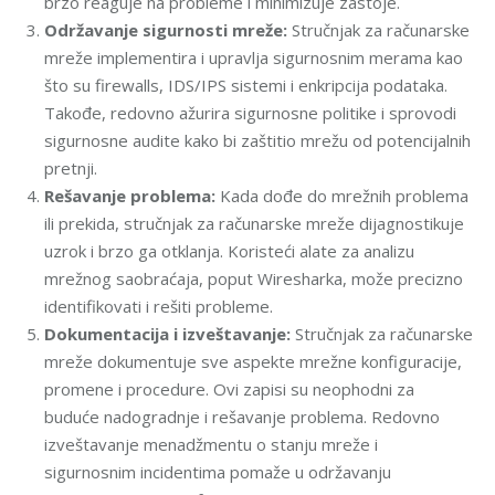
brzo reaguje na probleme i minimizuje zastoje.
Održavanje sigurnosti mreže:
Stručnjak za računarske
mreže implementira i upravlja sigurnosnim merama kao
što su firewalls, IDS/IPS sistemi i enkripcija podataka.
Takođe, redovno ažurira sigurnosne politike i sprovodi
sigurnosne audite kako bi zaštitio mrežu od potencijalnih
pretnji.
Rešavanje problema:
Kada dođe do mrežnih problema
ili prekida, stručnjak za računarske mreže dijagnostikuje
uzrok i brzo ga otklanja. Koristeći alate za analizu
mrežnog saobraćaja, poput Wiresharka, može precizno
identifikovati i rešiti probleme.
Dokumentacija i izveštavanje:
Stručnjak za računarske
mreže dokumentuje sve aspekte mrežne konfiguracije,
promene i procedure. Ovi zapisi su neophodni za
buduće nadogradnje i rešavanje problema. Redovno
izveštavanje menadžmentu o stanju mreže i
sigurnosnim incidentima pomaže u održavanju