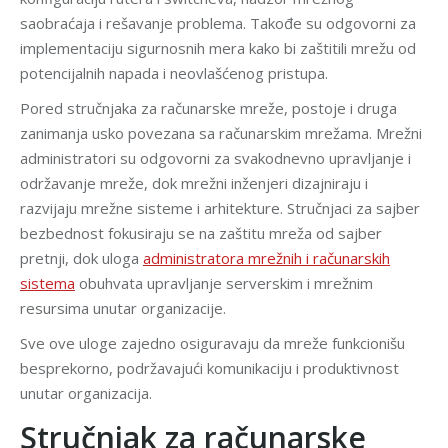
saobraćaja i rešavanje problema. Takođe su odgovorni za
implementaciju sigurnosnih mera kako bi zaštitili mrežu od
potencijalnih napada i neovlašćenog pristupa.
Pored stručnjaka za računarske mreže, postoje i druga
zanimanja usko povezana sa računarskim mrežama. Mrežni
administratori su odgovorni za svakodnevno upravljanje i
održavanje mreže, dok mrežni inženjeri dizajniraju i
razvijaju mrežne sisteme i arhitekture. Stručnjaci za sajber
bezbednost fokusiraju se na zaštitu mreža od sajber
pretnji, dok uloga
administratora mrežnih i računarskih
sistema
obuhvata upravljanje serverskim i mrežnim
resursima unutar organizacije.
Sve ove uloge zajedno osiguravaju da mreže funkcionišu
besprekorno, podržavajući komunikaciju i produktivnost
unutar organizacija.
Stručnjak za računarske