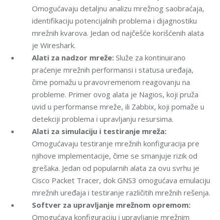
Omogućavaju detaljnu analizu mrežnog saobraćaja,
identifikaciju potencijalnih problema i dijagnostiku
mrežnih kvarova. Jedan od najčešće korišćenih alata
je Wireshark.
Alati za nadzor mreže:
Služe za kontinuirano
praćenje mrežnih performansi i statusa uređaja,
čime pomažu u pravovremenom reagovanju na
probleme. Primer ovog alata je Nagios, koji pruža
uvid u performanse mreže, ili Zabbix, koji pomaže u
detekciji problema i upravljanju resursima.
Alati za simulaciju i testiranje mreža:
Omogućavaju testiranje mrežnih konfiguracija pre
njihove implementacije, čime se smanjuje rizik od
grešaka. Jedan od popularnih alata za ovu svrhu je
Cisco Packet Tracer, dok GNS3 omogućava emulaciju
mrežnih uređaja i testiranje različitih mrežnih rešenja.
Softver za upravljanje mrežnom opremom:
Omogućava konfiguraciju i upravljanje mrežnim