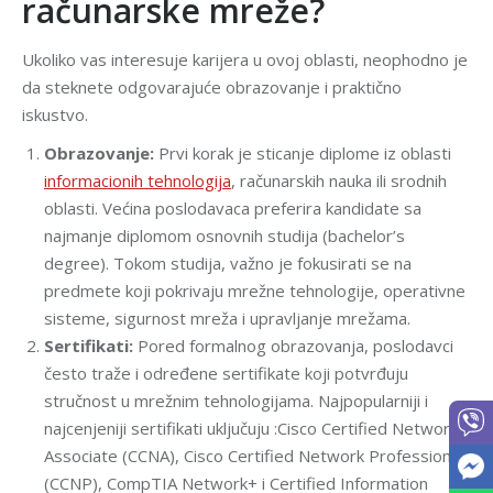
računarske mreže?
Ukoliko vas interesuje karijera u ovoj oblasti, neophodno je
da steknete odgovarajuće obrazovanje i praktično
iskustvo.
Obrazovanje:
Prvi korak je sticanje diplome iz oblasti
informacionih tehnologija
, računarskih nauka ili srodnih
oblasti. Većina poslodavaca preferira kandidate sa
najmanje diplomom osnovnih studija (bachelor’s
degree). Tokom studija, važno je fokusirati se na
predmete koji pokrivaju mrežne tehnologije, operativne
sisteme, sigurnost mreža i upravljanje mrežama.
Sertifikati:
Pored formalnog obrazovanja, poslodavci
često traže i određene sertifikate koji potvrđuju
stručnost u mrežnim tehnologijama. Najpopularniji i
najcenjeniji sertifikati uključuju :Cisco Certified Network
Associate (CCNA), Cisco Certified Network Professional
(CCNP), CompTIA Network+ i Certified Information