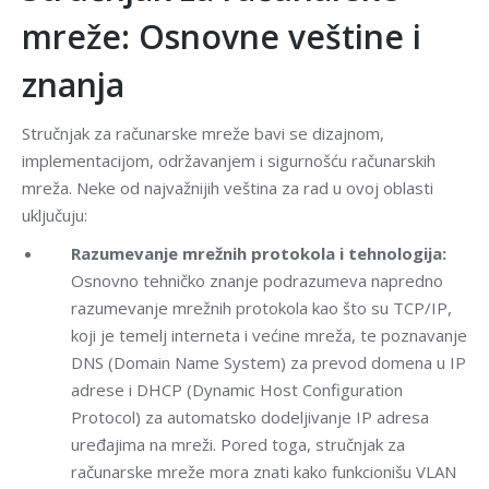
mreže: Osnovne veštine i
znanja
Stručnjak za računarske mreže bavi se dizajnom,
implementacijom, održavanjem i sigurnošću računarskih
mreža. Neke od najvažnijih veština za rad u ovoj oblasti
uključuju:
Razumevanje mrežnih protokola i tehnologija:
Osnovno tehničko znanje podrazumeva napredno
razumevanje mrežnih protokola kao što su TCP/IP,
koji je temelj interneta i većine mreža, te poznavanje
DNS (Domain Name System) za prevod domena u IP
adrese i DHCP (Dynamic Host Configuration
Protocol) za automatsko dodeljivanje IP adresa
uređajima na mreži. Pored toga, stručnjak za
računarske mreže mora znati kako funkcionišu VLAN