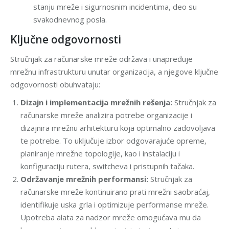
stanju mreže i sigurnosnim incidentima, deo su
svakodnevnog posla.
Ključne odgovornosti
Stručnjak za računarske mreže održava i unapređuje
mrežnu infrastrukturu unutar organizacija, a njegove ključne
odgovornosti obuhvataju:
Dizajn i implementacija mrežnih rešenja:
Stručnjak za
računarske mreže analizira potrebe organizacije i
dizajnira mrežnu arhitekturu koja optimalno zadovoljava
te potrebe. To uključuje izbor odgovarajuće opreme,
planiranje mrežne topologije, kao i instalaciju i
konfiguraciju rutera, switcheva i pristupnih tačaka.
Održavanje mrežnih performansi:
Stručnjak za
računarske mreže kontinuirano prati mrežni saobraćaj,
identifikuje uska grla i optimizuje performanse mreže.
Upotreba alata za nadzor mreže omogućava mu da