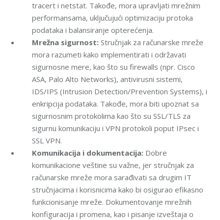
tracert i netstat. Takođe, mora upravljati mrežnim
performansama, uključujući optimizaciju protoka
podataka i balansiranje opterećenja.
Mrežna sigurnost:
Stručnjak za računarske mreže
mora razumeti kako implementirati i održavati
sigurnosne mere, kao što su firewalls (npr. Cisco
ASA, Palo Alto Networks), antivirusni sistemi,
IDS/IPS (Intrusion Detection/Prevention Systems), i
enkripcija podataka. Takođe, mora biti upoznat sa
sigurnosnim protokolima kao što su SSL/TLS za
sigurnu komunikaciju i VPN protokoli poput IPsec i
SSL VPN.
Komunikacija i dokumentacija:
Dobre
komunikacione veštine su važne, jer stručnjak za
računarske mreže mora sarađivati sa drugim IT
stručnjacima i korisnicima kako bi osigurao efikasno
funkcionisanje mreže. Dokumentovanje mrežnih
konfiguracija i promena, kao i pisanje izveštaja o