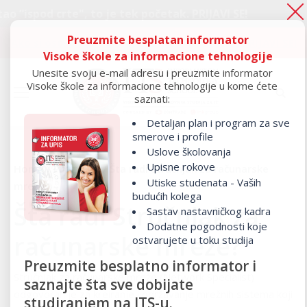
e", to je tek početak.
PRIJAVI SE!
Ako si 
Preuzmite besplatan informator
Ako si ostao “ispod crte", to je tek početak.
PRIJAVI SE!
Visoke škole za informacione tehnologije
Unesite svoju e-mail adresu i preuzmite informator
Visoke škole za informacione tehnologije u kome ćete
saznati:
Detaljan plan i program za sve
smerove i profile
Uslove školovanja
Upisne rokove
Home
/
Programi
/ Šta radi Stručnjak za računarske
Utiske studenata - Vaših
mreže?
budućih kolega
Šta radi Stručnjak za
Sastav nastavničkog kadra
Dodatne pogodnosti koje
računarske mreže?
ostvarujete u toku studija
Preuzmite besplatno informator i
Stručnjak za računarske mreže (Network Specialist)
saznajte šta sve dobijate
odgovoran je za kreiranje i održavanje mrežnih sistema koji
studiranjem na ITS-u.