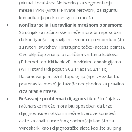
(Virtual Local Area Networks) za segmentaciju
mreže i VPN (Virtual Private Network) za sigurnu
komunikaciju preko nesigurnih mreža.
Konfiguracija i upravljanje mrežnom opremom:
Stručnjak za računarske mreže mora biti sposoban
da konfiguriše i upravlja mrežnom opremom kao što
su ruteri, switchevi i pristupne tačke (access points).
Ovo uključuje znanje o različitim vrstama kablova
(Ethernet, optički kablovi) i bežičnim tehnologijama
(Wi-Fi standardi poput 802.11ac i 802.11ax).
Razumevanje mrežnih topologija (npr. zvezdasta,
prstenasta, mesh) je takođe neophodno za pravilno
dizajniranje mreže.
Rešavanje problema i dijagnostika:
Stručnjak za
računarske mreže mora biti sposoban da brzo
dijagnostikuje i otkloni mrežne kvarove koristeći
alate za analizu mrežnog saobraćaja kao što su
Wireshark, kao i dijagnostičke alate kao što su ping,