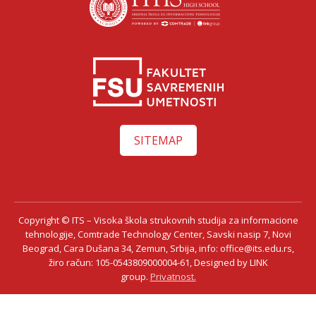
SITEMAP
Copyright © ITS – Visoka škola strukovnih studija za informacione
Ksenija Ilić
tehnologije, Comtrade Technology Center, Savski nasip 7, Novi
Beograd, Cara Dušana 34, Zemun, Srbija, info: office@its.edu.rs,
žiro račun: 105-0543809000004-61, Designed by LINK
group.
Privatnost.
Razgovaraj sa Ksenijom Ilić savetnicom za upis – uživo!
Saznaj sve o studijama, smerovima i pogodnostima direktno od naše