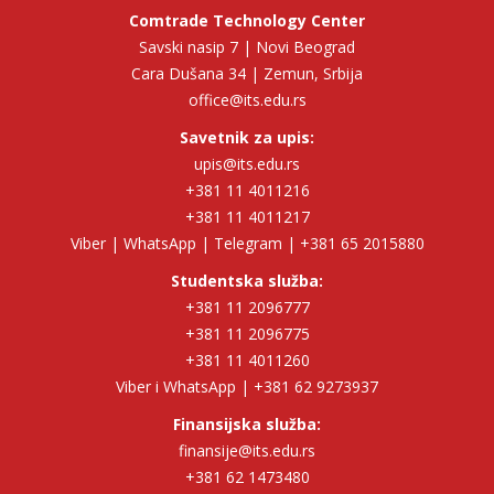
Comtrade Technology Center
Savski nasip 7 | Novi Beograd
Cara Dušana 34 | Zemun, Srbija
office@its.edu.rs
Savetnik za upis:
upis@its.edu.rs
+381 11 4011216
+381 11 4011217
Viber | WhatsApp | Telegram | +381 65 2015880
Studentska služba:
+381 11 2096777
+381 11 2096775
+381 11 4011260
Viber i WhatsApp | +381 62 9273937
Finansijska služba:
finansije@its.edu.rs
+381 62 1473480