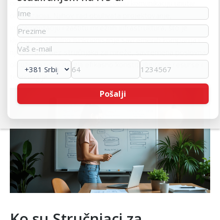
omogućavaju bezbednu i pouzdanu komunikaciju unutar
organizacija. Njihov rad obuhvata projektovanje,
implementaciju i zaštitu mrežnih infrastruktura, što je
ključno za stabilno funkcionisanje savremenih kompanija i
njihov rast. Bez stručnjaka za mreže, savremena poslovna
okruženja ne bi mogla efikasno koristiti digitalne resurse i
tehnologije.
Ko su Stručnjaci za