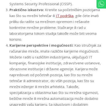
Systems Security Professional (CISSP).
Praktično iskustvo:
Krenite sa početničkim pozicijama
kao što su mrežni tehničar ili
IT podrška
, gde ćete imati
priliku da radite sa mrežnom opremom i rešavate
konkretne mrežne probleme. Stažiranje ili rad u
laboratorijama tokom studija takođe može biti veoma
korisno.
Karijerne perspektive i mogućnosti:
Kao stručnjak za
računarske mreže, imate različite karijerne mogućnosti.
Možete raditi u različitim industrijama, uključujući IT
kompanije, finansijske institucije, zdravstvene ustanove,
obrazovne institucije i državne agencije. Karijera može
napredovati od početnih pozicija, kao što su mrežni
tehničar ili administrator, do viših pozicija, kao što su
mrežni inženjer ili mrežni arhitekta. Takođe,
specijalizacija u oblastima kao što su mrežna sigurnost,
bežične mreže ili mrežna automatizacija može dodatno
unaprediti vašu karijeru. Sa iskustvom i dodatnim