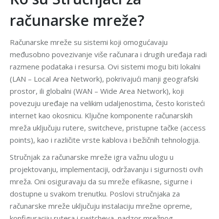
računarske mreže?
Računarske mreže su sistemi koji omogućavaju
međusobno povezivanje više računara i drugih uređaja radi
razmene podataka i resursa. Ovi sistemi mogu biti lokalni
(LAN – Local Area Network), pokrivajući manji geografski
prostor, ili globalni (WAN – Wide Area Network), koji
povezuju uređaje na velikim udaljenostima, često koristeći
internet kao okosnicu. Ključne komponente računarskih
mreža uključuju rutere, switcheve, pristupne tačke (access
points), kao i različite vrste kablova i bežičnih tehnologija.
Stručnjak za računarske mreže igra važnu ulogu u
projektovanju, implementaciji, održavanju i sigurnosti ovih
mreža. Oni osiguravaju da su mreže efikasne, sigurne i
dostupne u svakom trenutku. Poslovi stručnjaka za
računarske mreže uključuju instalaciju mrežne opreme,
konfiguraciju rutera i switcheva, nadzor mrežnog