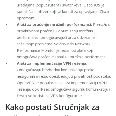
uređajima, poput rutera i switch-eva. Cisco IOS je
specifičan softver koji se koristi za upravljanje Cisco
opremom.
Alati za praćenje mrežnih performansi:
Pomažu u
proaktivnom praćenju i optimizaciji mrežnih
performansi, omogućavajući brzo otkrivanje i
rešavanje problema. SolarWinds Network
Performance Monitor je jedan od alata koji
omogućava praćenje i analizu mrežnih performansi.
Alati za implementaciju VPN rešenja:
Omogućavaju bezbednu komunikaciju preko
nesigurnih mreža, obezbeđujući privatnost podataka.
OpenVPN je popularan alat za implementaciju VPN
rešenja, dok IPsec omogućava sigurnu komunikaciju i
često se koristi za VPN konfiguracije.
Kako postati Stručnjak za