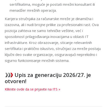
sertifikatima, moguće je postati mrežni konsultant ili
menadžer mrežnih operacija.
Karijera stručnjaka za računarske mreže je dinamična i
izazovna, ali i nudi brojne prilike za profesionalni rast. Ova
pozicija zahteva ne samo tehničke veštine, već i
sposobnost prilagođavanja inovacijama u oblasti IT
infrastrukture. Kroz obrazovanje, sticanje relevantnih
sertifikata i praktično iskustvo, stručnjaci za mreže postaju
ključni deo svake organizacije, osiguravajući neprekidno i
sigurno funkcionisanje mrežnih sistema.
Upis za generaciju 2026/27. je
otvoren!
Kliknite ovde da se prijavite na ITS »