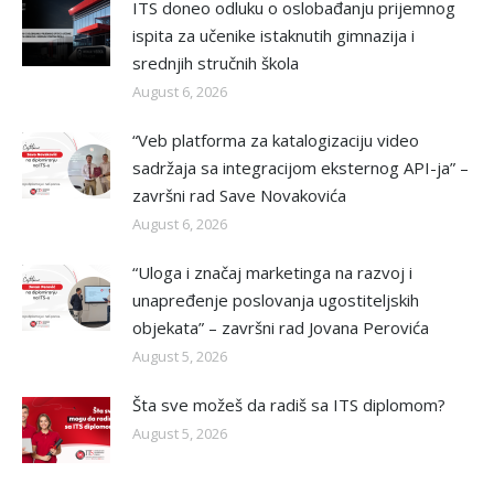
ITS doneo odluku o oslobađanju prijemnog
ispita za učenike istaknutih gimnazija i
srednjih stručnih škola
August 6, 2026
“Veb platforma za katalogizaciju video
sadržaja sa integracijom eksternog API-ja” –
završni rad Save Novakovića
August 6, 2026
“Uloga i značaj marketinga na razvoj i
unapređenje poslovanja ugostiteljskih
objekata” – završni rad Jovana Perovića
August 5, 2026
Šta sve možeš da radiš sa ITS diplomom?
August 5, 2026