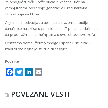
im omogućiti lakše i brže sticanje veština i uče na
kompjuterima poslednje generacije u računarskim
laboratorijama ITS-a.
Ogromna motivacija za upis na najtraženije studije
današnjice nalazi se u činjenici da je IT posao budućnosti i
da je potražnja za stručnjacima u ovoj oblasti sve veća.
Čestitamo svima i želimo mnogo uspeha u studiranju.
Izabrali ste najbolje studije današnjice!
Podelite:
Facebook
Twitter
LinkedIn
Email
POVEZANE VESTI