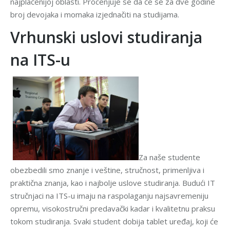
najplaćenijoj oblasti. Procenjuje se da će se za dve godine
broj devojaka i momaka izjednačiti na studijama.
Vrhunski uslovi studiranja
na ITS-u
Za naše studente
obezbedili smo znanje i veštine, stručnost, primenljiva i
praktična znanja, kao i najbolje uslove studiranja. Budući IT
stručnjaci na ITS-u imaju na raspolaganju najsavremeniju
opremu, visokostručni predavački kadar i kvalitetnu praksu
tokom studiranja. Svaki student dobija tablet uređaj, koji će