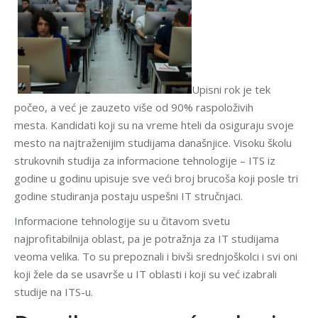
Upisni rok je tek
počeo, a već je zauzeto više od 90% raspoloživih
mesta. Kandidati koji su na vreme hteli da osiguraju svoje
mesto na najtraženijim studijama današnjice. Visoku školu
strukovnih studija za informacione tehnologije – ITS iz
godine u godinu upisuje sve veći broj brucoša koji posle tri
godine studiranja postaju uspešni IT stručnjaci.
Informacione tehnologije su u čitavom svetu
najprofitabilnija oblast, pa je potražnja za IT studijama
veoma velika. To su prepoznali i bivši srednjoškolci i svi oni
koji žele da se usavrše u IT oblasti i koji su već izabrali
studije na ITS-u.