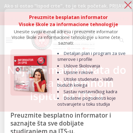
stao “ispod crte", to je tek početak.
PRIJAVI SE!
Preuzmite besplatan informator
Ako si ostao “ispod crte", to je tek početak.
PRIJAVI SE!
Visoke škole za informacione tehnologije
Unesite svoju e-mail adresu i preuzmite informator
Visoke škole za informacione tehnologije u kome ćete
saznati:
Detaljan plan i program za sve
smerove i profile
Uslove školovanja
Najviše maturanata do
Upisne rokove
sad na prijemnom
Utiske studenata - Vaših
budućih kolega
Sastav nastavničkog kadra
ispitu na ITS-u
Dodatne pogodnosti koje
ostvarujete u toku studija
Preuzmite besplatno informator i
saznajte šta sve dobijate
studiranjem na ITS-u.