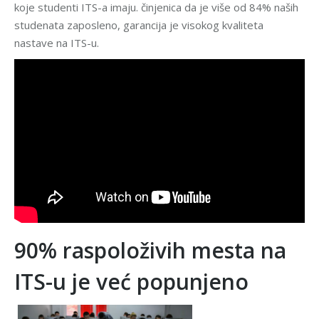
koje studenti ITS-a imaju. činjenica da je više od 84% naših
studenata zaposleno, garancija je visokog kvaliteta
nastave na ITS-u.
90% raspoloživih mesta na
ITS-u je već popunjeno