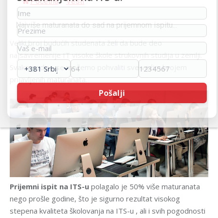
Početna
/
Vesti
/
Najviše maturanata do sad na prijemnom ispitu...
Veliki broj budućih studenata želi da bude deo
najsavremenije IT visoke škole strukovnih studija u zemlji.
Svake godine se možemo pohvaliti sve većim brojem
prijavljenih maturanata.
Prijemni ispit na ITS-u
polagalo je 50% više maturanata
nego prošle godine, što je sigurno rezultat visokog
stepena kvaliteta školovanja na ITS-u , ali i svih pogodnosti