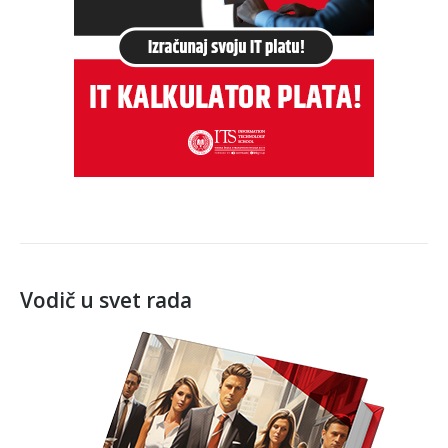
Vodič u svet rada