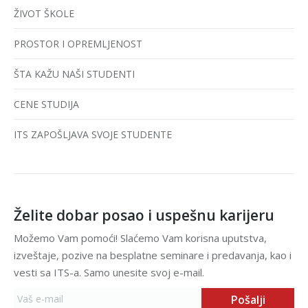
ŽIVOT ŠKOLE
PROSTOR I OPREMLJENOST
ŠTA KAŽU NAŠI STUDENTI
CENE STUDIJA
ITS ZAPOŠLJAVA SVOJE STUDENTE
Želite dobar posao i uspešnu karijeru
Možemo Vam pomoći! Slaćemo Vam korisna uputstva,
izveštaje, pozive na besplatne seminare i predavanja, kao i
vesti sa ITS-a. Samo unesite svoj e-mail.