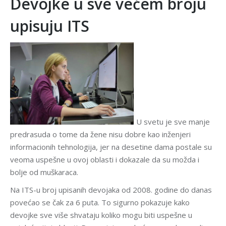
Devojke u sve većem broju
upisuju ITS
U svetu je sve manje
predrasuda o tome da žene nisu dobre kao inženjeri
informacionih tehnologija, jer na desetine dama postale su
veoma uspešne u ovoj oblasti i dokazale da su možda i
bolje od muškaraca.
Na ITS-u broj upisanih devojaka od 2008. godine do danas
povećao se čak za 6 puta. To sigurno pokazuje kako
devojke sve više shvataju koliko mogu biti uspešne u