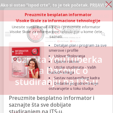
tao “ispod crte", to je tek početak.
PRIJAVI SE!
Preuzmite besplatan informator
Ako si ostao “ispod crte", to je tek početak.
PRIJAVI SE!
Visoke škole za informacione tehnologije
Unesite svoju e-mail adresu i preuzmite informator
Visoke škole za informacione tehnologije u kome ćete
saznati:
Detaljan plan i program za sve
smerove i profile
Uslove školovanja
Poznata YouTuberka
Upisne rokove
Jana Dačović o
Utiske studenata - Vaših
budućih kolega
Sastav nastavničkog kadra
studiranju na ITS-u
Dodatne pogodnosti koje
ostvarujete u toku studija
Preuzmite besplatno informator i
saznajte šta sve dobijate
studiranjem na ITS-u.