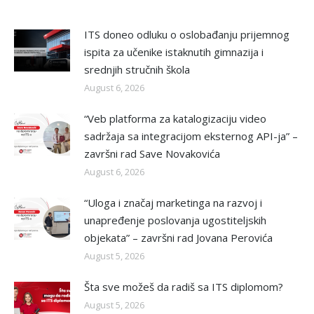
ITS doneo odluku o oslobađanju prijemnog
ispita za učenike istaknutih gimnazija i
srednjih stručnih škola
August 6, 2026
“Veb platforma za katalogizaciju video
sadržaja sa integracijom eksternog API-ja” –
završni rad Save Novakovića
August 6, 2026
“Uloga i značaj marketinga na razvoj i
unapređenje poslovanja ugostiteljskih
objekata” – završni rad Jovana Perovića
August 5, 2026
Šta sve možeš da radiš sa ITS diplomom?
August 5, 2026