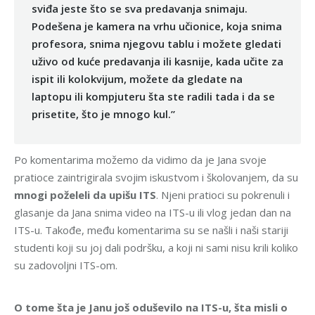
sviđa jeste što se sva predavanja snimaju.
Podešena je kamera na vrhu učionice, koja snima
profesora, snima njegovu tablu i možete gledati
uživo od kuće predavanja ili kasnije, kada učite za
ispit ili kolokvijum, možete da gledate na
laptopu ili kompjuteru šta ste radili tada i da se
prisetite, što je mnogo kul.”
Po komentarima možemo da vidimo da je Jana svoje
pratioce zaintrigirala svojim iskustvom i školovanjem, da su
mnogi poželeli da upišu ITS
. Njeni pratioci su pokrenuli i
glasanje da Jana snima video na ITS-u ili vlog jedan dan na
ITS-u. Takođe, među komentarima su se našli i naši stariji
studenti koji su joj dali podršku, a koji ni sami nisu krili koliko
su zadovoljni ITS-om.
O tome šta je Janu još oduševilo na ITS-u, šta misli o