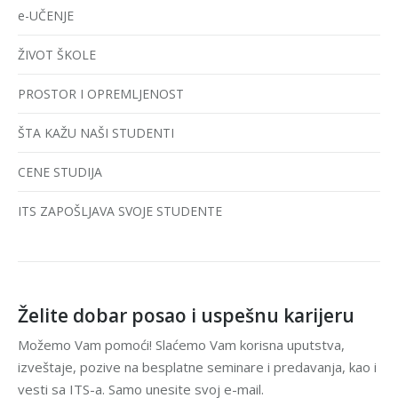
e-UČENJE
ŽIVOT ŠKOLE
PROSTOR I OPREMLJENOST
ŠTA KAŽU NAŠI STUDENTI
CENE STUDIJA
ITS ZAPOŠLJAVA SVOJE STUDENTE
Želite dobar posao i uspešnu karijeru
Možemo Vam pomoći! Slaćemo Vam korisna uputstva,
izveštaje, pozive na besplatne seminare i predavanja, kao i
vesti sa ITS-a. Samo unesite svoj e-mail.