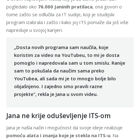
pogledalo oko
76.000 Janinih pratilaca
, ona govori o
tome zašto se odlučila za IT sudije, koji je studijski
program izabrala i zašto i kako joj ITS pomaže da još više
napreduje u svojoj karijeri.
„Dosta novih programa sam naučila, koje
koristim za video na YouTubeu, to mi je dosta
pomoglo i napredovala sam u tom smislu. Ranije
sam to pokušala da naučim sama preko
YouTubea, ali sada mi je to mnogo bolje bilo
objašnjeno. I zajedno smo pravili razne
projekte”, rekla je Jana u svom videu.
Jana ne krije oduševljenje ITS-om
Jana je našla način i mogućnost da svoje ideje realizuje
pomoću alata i znanja koje je stekla na ITS-u
. Na