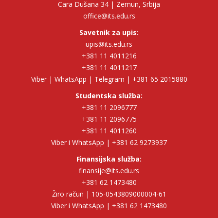
Cara Dušana 34 | Zemun, Srbija
office@its.edu.rs
Savetnik za upis:
upis@its.edu.rs
+381 11 4011216
+381 11 4011217
Viber | WhatsApp | Telegram | +381 65 2015880
Studentska služba:
+381 11 2096777
+381 11 2096775
+381 11 4011260
Viber i WhatsApp | +381 62 9273937
Finansijska služba:
finansije@its.edu.rs
+381 62 1473480
Žiro račun | 105-0543809000004-61
Viber i WhatsApp | +381 62 1473480