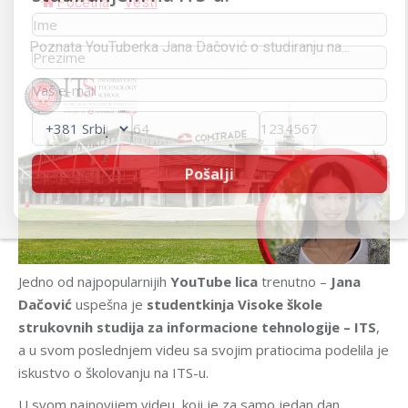
Početna
/
Vesti
/
Poznata YouTuberka Jana Dačović o studiranju na...
Jedno od najpopularnijih
YouTube lica
trenutno –
Jana
Dačović
uspešna je
studentkinja Visoke škole
strukovnih studija za informacione tehnologije – ITS
,
a u svom poslednjem videu sa svojim pratiocima podelila je
iskustvo o školovanju na ITS-u.
U svom najnovijem videu, koji je za samo jedan dan