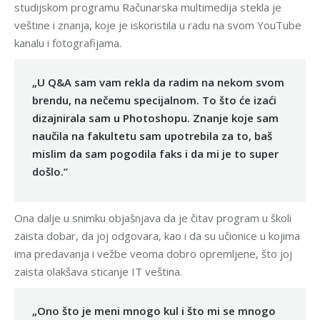
studijskom programu Računarska multimedija stekla je
veštine i znanja, koje je iskoristila u radu na svom YouTube
kanalu i fotografijama.
„U Q&A sam vam rekla da radim na nekom svom
brendu, na nečemu specijalnom. To što će izaći
dizajnirala sam u Photoshopu. Znanje koje sam
naučila na fakultetu sam upotrebila za to, baš
mislim da sam pogodila faks i da mi je to super
došlo.”
Ona dalje u snimku objašnjava da je čitav program u školi
zaista dobar, da joj odgovara, kao i da su učionice u kojima
ima predavanja i vežbe veoma dobro opremljene, što joj
zaista olakšava sticanje IT veština.
„Ono što je meni mnogo kul i što mi se mnogo