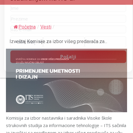
Početna
/
Vesti
/
Izveštaj Komisije za izbor višeg predavača za...
Komisija za izbor nastavnika i saradnika Visoke škole
strukovnih studija za informacione tehnologije – ITS sačinila
je izveštaj sa predlogom za izbor višeg predavača za užu