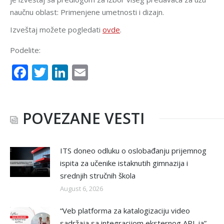
naučnu oblast: Primenjene umetnosti i dizajn.
Izveštaj možete pogledati
ovde
.
Podelite:
Facebook
Twitter
LinkedIn
Email
POVEZANE VESTI
ITS doneo odluku o oslobađanju prijemnog
ispita za učenike istaknutih gimnazija i
srednjih stručnih škola
August 6, 2026
“Veb platforma za katalogizaciju video
sadržaja sa integracijom eksternog API-ja” –