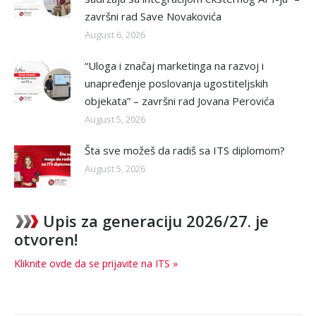
završni rad Save Novakovića
August 6, 2026
“Uloga i značaj marketinga na razvoj i
unapređenje poslovanja ugostiteljskih
objekata” – završni rad Jovana Perovića
August 5, 2026
Šta sve možeš da radiš sa ITS diplomom?
August 5, 2026
Upis za generaciju 2026/27. je
otvoren!
Kliknite ovde da se prijavite na ITS »