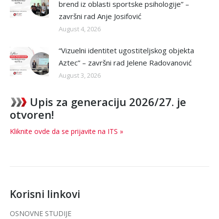
brend iz oblasti sportske psihologije” –
završni rad Anje Josifović
August 4, 2026
“Vizuelni identitet ugostiteljskog objekta
Aztec” – završni rad Jelene Radovanović
August 3, 2026
Upis za generaciju 2026/27. je
otvoren!
Kliknite ovde da se prijavite na ITS »
Korisni linkovi
OSNOVNE STUDIJE