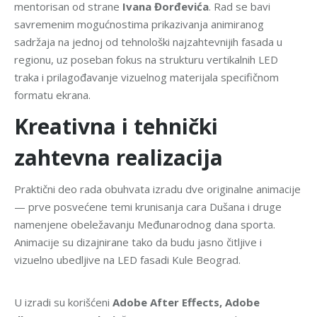
mentorisan od strane
Ivana Đorđevića
. Rad se bavi
savremenim mogućnostima prikazivanja animiranog
sadržaja na jednoj od tehnološki najzahtevnijih fasada u
regionu, uz poseban fokus na strukturu vertikalnih LED
traka i prilagođavanje vizuelnog materijala specifičnom
formatu ekrana.
Kreativna i tehnički
zahtevna realizacija
Praktični deo rada obuhvata izradu dve originalne animacije
— prve posvećene temi krunisanja cara Dušana i druge
namenjene obeležavanju Međunarodnog dana sporta.
Animacije su dizajnirane tako da budu jasno čitljive i
vizuelno ubedljive na LED fasadi Kule Beograd.
U izradi su korišćeni
Adobe After Effects, Adobe