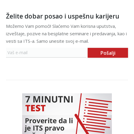
Želite dobar posao i uspešnu karijeru
Možemo Vam pomoći! Slaćemo Vam korisna uputstva,
izveštaje, pozive na besplatne seminare i predavanja, kao i
vesti sa ITS-a. Samo unesite svoj e-mail.