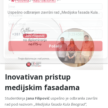
Početna
/
Naši diplomci
/
Uspešno odbranjen završni rad „Medijska fasada Kula...
Inovativan pristup
medijskim fasadama
Studentkinja
Jana Filipović
uspešno je odbranila završni
rad pod nazivom
„Medijska fasada Kula Beograd”
,