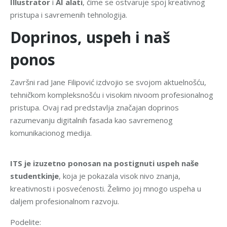
Illustrator
i
AI alati
, čime se ostvaruje spoj kreativnog
pristupa i savremenih tehnologija.
Doprinos, uspeh i naš
ponos
Završni rad Jane Filipović izdvojio se svojom aktuelnošću,
tehničkom kompleksnošću i visokim nivoom profesionalnog
pristupa. Ovaj rad predstavlja značajan doprinos
razumevanju digitalnih fasada kao savremenog
komunikacionog medija.
ITS je izuzetno ponosan na postignuti uspeh naše
studentkinje
, koja je pokazala visok nivo znanja,
kreativnosti i posvećenosti. Želimo joj mnogo uspeha u
daljem profesionalnom razvoju.
Podelite: