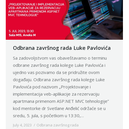
Odbrana završnog rada Luke Pavlovića
Sa zadovoljstvom vas obaveštavamo o terminu
odbrane završnog rada kolege Luke Pavlovića i
ujedno vas pozivamo da se pridružite ovom
događaju. Odbrana završnog rada kolege Luke
Pavlovića pod nazivom „Projektovanje i
implementacija veb-aplikacije za rezervaciju
apartmana primenom ASP.NET MVC tehnologije”
kod mentorke dr Svetlane Anđelić održaće se u
sredu, 5. jula, s početkom u 13:30,…
July 4, 2023
Odbrana završnog rada