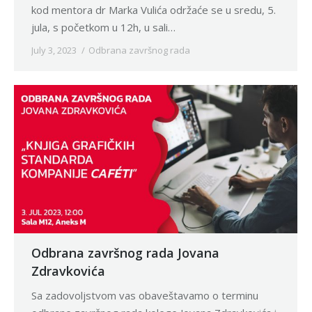
kod mentora dr Marka Vulića održaće se u sredu, 5.
jula, s početkom u 12h, u sali…
July 3, 2023
Odbrana završnog rada
Odbrana završnog rada Jovana
Zdravkovića
Sa zadovoljstvom vas obaveštavamo o terminu