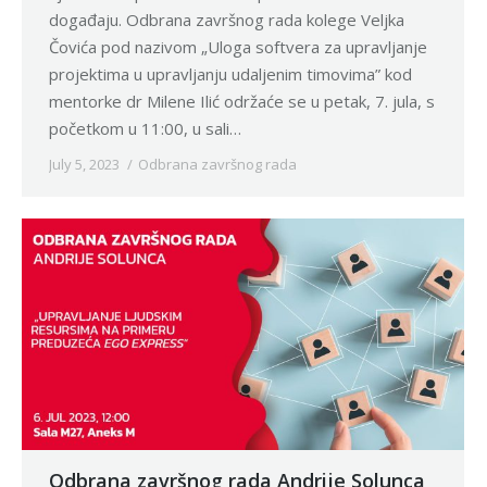
događaju. Odbrana završnog rada kolege Veljka
Čovića pod nazivom „Uloga softvera za upravljanje
projektima u upravljanju udaljenim timovima” kod
mentorke dr Milene Ilić održaće se u petak, 7. jula, s
početkom u 11:00, u sali…
July 5, 2023
Odbrana završnog rada
Odbrana završnog rada Andrije Solunca