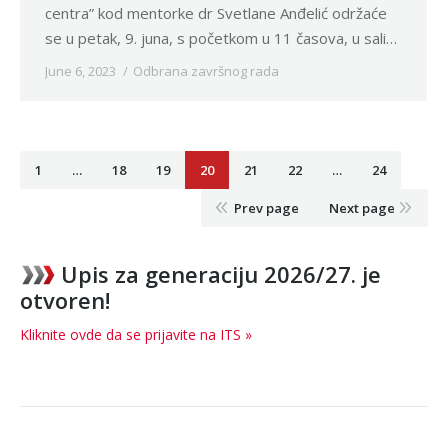
centra” kod mentorke dr Svetlane Anđelić održaće
se u petak, 9. juna, s početkom u 11 časova, u sali…
June 6, 2023
Odbrana završnog rada
1
…
18
19
20
21
22
…
24
Prev page
Next page
Upis za generaciju 2026/27. je
otvoren!
Kliknite ovde da se prijavite na ITS »