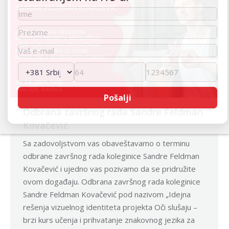
Odbrana završnog rada Sandre Feldman
Kovačević
Sa zadovoljstvom vas obaveštavamo o terminu
odbrane završnog rada koleginice Sandre Feldman
Kovačević i ujedno vas pozivamo da se pridružite
ovom događaju. Odbrana završnog rada koleginice
Sandre Feldman Kovačević pod nazivom „Idejna
rešenja vizuelnog identiteta projekta Oči slušaju –
brzi kurs učenja i prihvatanje znakovnog jezika za