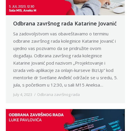
Odbrana završnog rada Katarine Jovanić
Sa zadovoljstvom vas obaveštavamo o terminu
odbrane završnog rada koleginice Katarine Jovanić i
ujedno vas pozivamo da se pridružite ovom
događaju. Odbrana završnog rada koleginice
Katarine Jovanić pod nazivom „Projektovanje i
izrada veb-aplikacije za onlajn-kurseve BizUp” kod
mentorke dr Svetlane Anđelić održaće se u sredu, 5.
jula, s početkom u 12:30, u sali M15 Aneksa…
July 4, 2023
Odbrana završnog rada