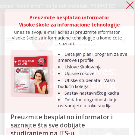
rte", to je tek početak.
PRIJAVI SE!
Ako s
Preuzmite besplatan informator
Ako si ostao “ispod crte", to je tek početak.
PRIJAVI SE!
Visoke škole za informacione tehnologije
Unesite svoju e-mail adresu i preuzmite informator
Visoke škole za informacione tehnologije u kome ćete
saznati:
Detaljan plan i program za sve
smerove i profile
Uslove školovanja
Category Archives:
Upisne rokove
Odbrana završnog
Utiske studenata - Vaših
budućih kolega
Sastav nastavničkog kadra
rada
Dodatne pogodnosti koje
ostvarujete u toku studija
Preuzmite besplatno informator i
saznajte šta sve dobijate
studiranjem na ITS-u.