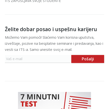
ITS ZAPOŠLJAVA SVOJE STUDENTE
Želite dobar posao i uspešnu karijeru
Možemo Vam pomoći! Slaćemo Vam korisna uputstva,
izveštaje, pozive na besplatne seminare i predavanja, kao i
vesti sa ITS-a. Samo unesite svoj e-mail.