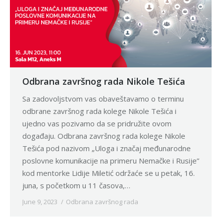
Odbrana završnog rada Nikole Tešića
Sa zadovoljstvom vas obaveštavamo o terminu
odbrane završnog rada kolege Nikole Tešića i
ujedno vas pozivamo da se pridružite ovom
događaju. Odbrana završnog rada kolege Nikole
Tešića pod nazivom „Uloga i značaj međunarodne
poslovne komunikacije na primeru Nemačke i Rusije”
kod mentorke Lidije Miletić održaće se u petak, 16.
juna, s početkom u 11 časova,…
June 9, 2023
Odbrana završnog rada