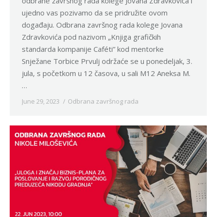
odbrane završnog rada kolege Jovana Zdravkovića i
ujedno vas pozivamo da se pridružite ovom
događaju. Odbrana završnog rada kolege Jovana
Zdravkovića pod nazivom „Knjiga grafičkih
standarda kompanije Caféti” kod mentorke
Snježane Torbice Prvulj održaće se u ponedeljak, 3.
jula, s početkom u 12 časova, u sali M12 Aneksa M.
…
June 29, 2023
Odbrana završnog rada