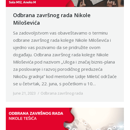
Odbrana završnog rada Nikole
Miloševića
Sa zadovoljstvom vas obaveštavamo o terminu
odbrane završnog rada kolege Nikole Miloševića i
ujedno vas pozivamo da se pridružite ovom
događaju. Odbrana završnog rada kolege Nikole
Miloševića pod nazivom „Uloga i značaj biznis-plana
za poslovanje i razvoj porodičnog preduzeća
NikoDu gradnja” kod mentorke Lidije Miletić održaće
se u četvrtak, 22. juna, s početkom u 10…
June 21, 2023
Odbrana završnog rada