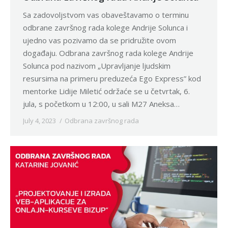
Sa zadovoljstvom vas obaveštavamo o terminu
odbrane završnog rada kolege Andrije Solunca i
ujedno vas pozivamo da se pridružite ovom
događaju. Odbrana završnog rada kolege Andrije
Solunca pod nazivom „Upravljanje ljudskim
resursima na primeru preduzeća Ego Express” kod
mentorke Lidije Miletić održaće se u četvrtak, 6.
jula, s početkom u 12:00, u sali M27 Aneksa…
July 4, 2023
Odbrana završnog rada