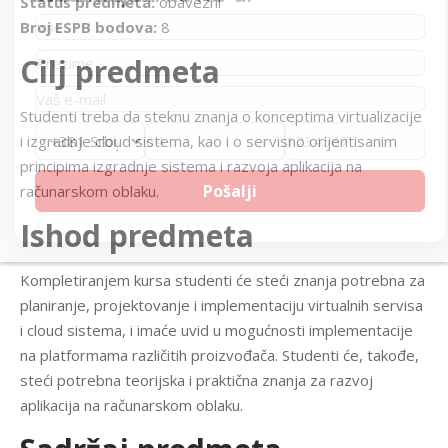
Status predmeta:
obavezni
Broj ESPB bodova:
8
Cilj predmeta
Studenti treba da steknu znanja o konceptima virtualizacije
i izgradnje cloud sistema, kao i o servisno orijentisanim
principima izgradnje sistema i razvoja aplikacija na
računarskom oblaku.
Ishod predmeta
Kompletiranjem kursa studenti će steći znanja potrebna za
planiranje, projektovanje i implementaciju virtualnih servisa
i cloud sistema, i imaće uvid u mogućnosti implementacije
na platformama različitih proizvođača. Studenti će, takođe,
steći potrebna teorijska i praktična znanja za razvoj
aplikacija na računarskom oblaku.