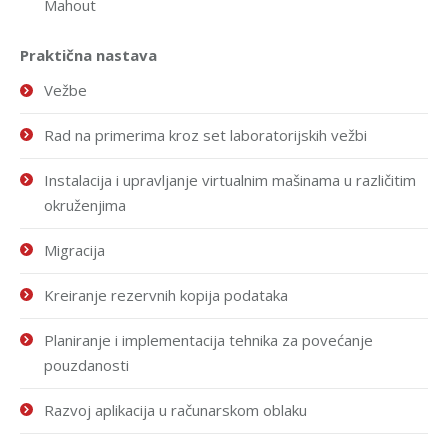
Mahout
Praktična nastava
Vežbe
Rad na primerima kroz set laboratorijskih vežbi
Instalacija i upravljanje virtualnim mašinama u različitim
okruženjima
Migracija
Kreiranje rezervnih kopija podataka
Planiranje i implementacija tehnika za povećanje
pouzdanosti
Razvoj aplikacija u računarskom oblaku