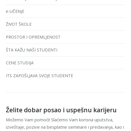
e-UČENJE
ŽIVOT ŠKOLE
PROSTOR I OPREMLJENOST
ŠTA KAŽU NAŠI STUDENTI
CENE STUDIJA
ITS ZAPOŠLJAVA SVOJE STUDENTE
Želite dobar posao i uspešnu karijeru
Možemo Vam pomoći! Slaćemo Vam korisna uputstva,
izveštaje, pozive na besplatne seminare i predavanja, kao i