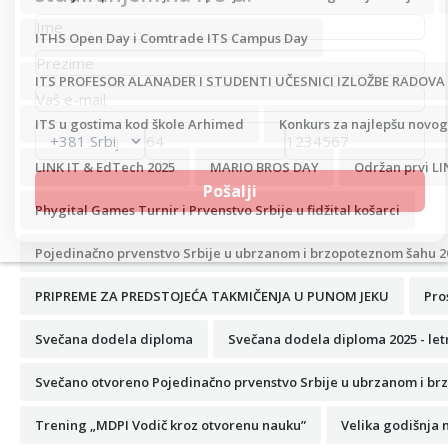
ITHS Open Day i Comtrade ITS Campus Day
ITS PROFESOR ALANADER I STUDENTI UČESNICI IZLOŽBE RADOVA
ITS u gostima kod škole Arhimed
Konkurs za najlepšu novogo
LINK IT & EdTech 2025
MARIO BROS DAY
Održan prvi LI
Phygital Games Turnir i Prvenstvo Srbije u fidžital košarci
Pojedinačno prvenstvo Srbije u ubrzanom i brzopoteznom šahu 2
PRIPREME ZA PREDSTOJEĆA TAKMIČENJA U PUNOM JEKU
Pro
Svečana dodela diploma
Svečana dodela diploma 2025 - let
Svečano otvoreno Pojedinačno prvenstvo Srbije u ubrzanom i br
Trening „MDPI Vodič kroz otvorenu nauku”
Velika godišnja 