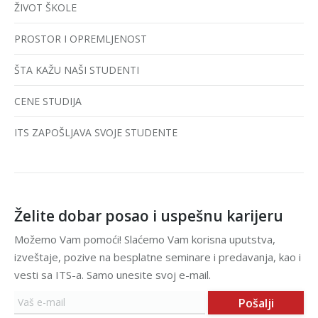
ŽIVOT ŠKOLE
PROSTOR I OPREMLJENOST
ŠTA KAŽU NAŠI STUDENTI
CENE STUDIJA
ITS ZAPOŠLJAVA SVOJE STUDENTE
Želite dobar posao i uspešnu karijeru
Možemo Vam pomoći! Slaćemo Vam korisna uputstva,
izveštaje, pozive na besplatne seminare i predavanja, kao i
vesti sa ITS-a. Samo unesite svoj e-mail.