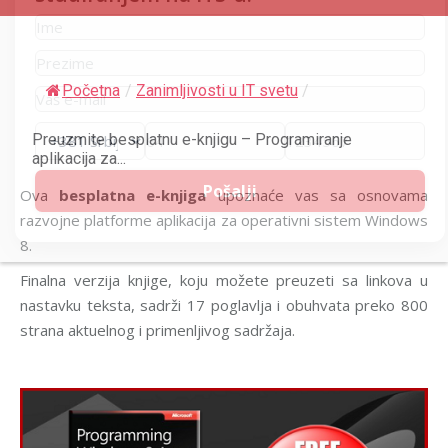
Početna
/
Zanimljivosti u IT svetu
/
Preuzmite besplatnu e-knjigu – Programiranje
aplikacija za...
Ova
besplatna e-knjiga
upoznaće vas sa osnovama
razvojne platforme aplikacija za operativni sistem Windows
8.
Finalna verzija knjige, koju možete preuzeti sa linkova u
nastavku teksta, sadrži 17 poglavlja i obuhvata preko 800
strana aktuelnog i primenljivog sadržaja.