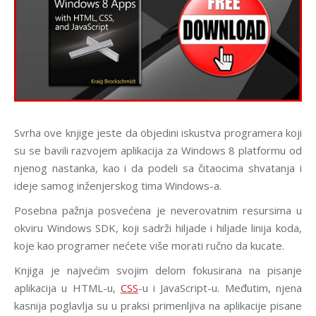
Svrha ove knjige jeste da objedini iskustva programera koji
su se bavili razvojem aplikacija za Windows 8 platformu od
njenog nastanka, kao i da podeli sa čitaocima shvatanja i
ideje samog inženjerskog tima Windows-a.
Posebna pažnja posvećena je neverovatnim resursima u
okviru Windows SDK, koji sadrži hiljade i hiljade linija koda,
koje kao programer nećete više morati ručno da kucate.
Knjiga je najvećim svojim delom fokusirana na pisanje
aplikacija u HTML-u,
CSS
-u i JavaScript-u. Međutim, njena
kasnija poglavlja su u praksi primenljiva na aplikacije pisane