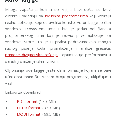
Mnoga zapažanja kojima se knjiga bavi došla su kroz
direktnu saradnju sa
iskusnim programerima
koji kreiraju
realne aplikacije koje se uveliko koriste. Autor knjige je član
Windows Ecosystem tima i bio je jedan od članova
programerskog tima koji je razvio prve aplikacije za
Windows Store. To je u praksi podrazumevalo mnogo
ručnog pisanja koda, pronalaženja i analize grešaka,
primene dizajnerskih rešenja
i optimizacije performansi u
saradnji s inženjerskim timom.
Cilj pisanja ove knjige jeste da informacije kojiam se bavi
učini dostupnim što većem broju programera, uključujući i
vas!
Linkovi za download:
PDF format
(17.9 MB)
EPUB format
(37.3 MB)
MOBI format
(69.5 MB)