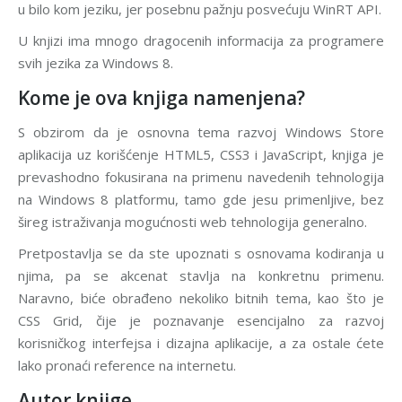
u bilo kom jeziku, jer posebnu pažnju posvećuju WinRT API.
U knjizi ima mnogo dragocenih informacija za programere
svih jezika za Windows 8.
Kome je ova knjiga namenjena?
S obzirom da je osnovna tema razvoj Windows Store
aplikacija uz korišćenje HTML5, CSS3 i JavaScript, knjiga je
prevashodno fokusirana na primenu navedenih tehnologija
na Windows 8 platformu, tamo gde jesu primenljive, bez
šireg istraživanja mogućnosti web tehnologija generalno.
Pretpostavlja se da ste upoznati s osnovama kodiranja u
njima, pa se akcenat stavlja na konkretnu primenu.
Naravno, biće obrađeno nekoliko bitnih tema, kao što je
CSS Grid, čije je poznavanje esencijalno za razvoj
korisničkog interfejsa i dizajna aplikacije, a za ostale ćete
lako pronaći reference na internetu.
Autor knjige