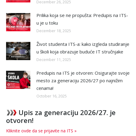
December 26, 2025
Prilika koja se ne propušta: Predupis na ITS-
u je u toku
December 18, 2025
Život studenta ITS-a: kako izgleda studiranje
u školi koja obrazuje buduće IT stručnjake
December 11, 2025
Predupis na ITS je otvoren: Osigurajte svoje
mesto za generaciju 2026/27 po najnižim
cenama!
October 16, 2025
Upis za generaciju 2026/27. je
otvoren!
Kliknite ovde da se prijavite na ITS »