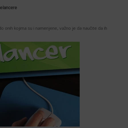
eelancere
t do onih kojima su i namenjene, važno je da naučite da ih