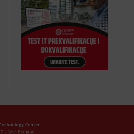
Technology Center
p 7 | Novi Beograd