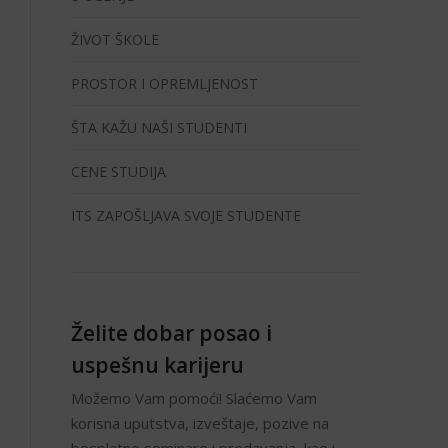
ŽIVOT ŠKOLE
PROSTOR I OPREMLJENOST
ŠTA KAŽU NAŠI STUDENTI
CENE STUDIJA
ITS ZAPOŠLJAVA SVOJE STUDENTE
Želite dobar posao i
uspešnu karijeru
Možemo Vam pomoći! Slaćemo Vam
korisna uputstva, izveštaje, pozive na