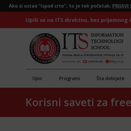
ostao “ispod crte", to je tek početak.
PRIJAVI SE!
Upiši se na ITS direktno, bez prijemnog i
Upis
Programi
Šta dobijate
Korisni saveti za fre