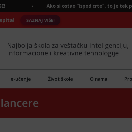
Ako si ostao “ispod crte", to je tek početak.
PRI
spita!
SAZNAJ VIŠE!
Najbolja škola za veštačku inteligenciju,
informacione i kreativne tehnologije
e-učenje
Život škole
O nama
Pro
elancere