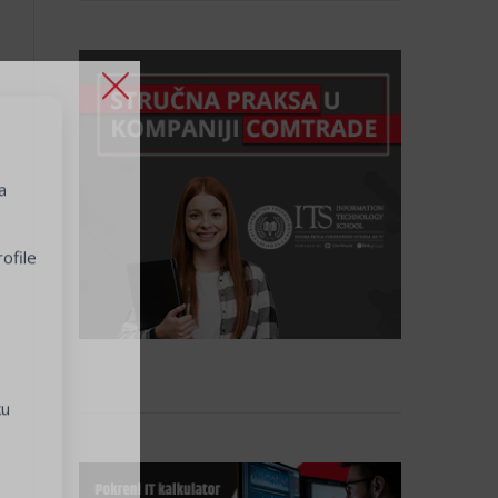
a
ofile
ku