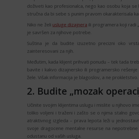
doživeti kao profesionalca, nego kao osobu koja se b
stručna da bi sebe s punim pravom okarakterisala ka
Niko ne želi
usluge dizajnera
ili programera koji radi 
je savršen za njihove potrebe.
Suština je da budite izuzetno precizni oko vrsta 
zainteresovani za njih.
Međutim, kada klijent prihvati ponudu – tek tada treb
bavite i kakvo dizajnersko ili programersko rešenje i
žele. Višak informacija je blagoslov, a ne prokletstvo.
2. Budite „mozak operaci
Učinite svojim klijentima uslugu i mislite u njihovo 
toliko voljeni i traženi i zašto se o njima stalno go
atraktivnog izgleda – prava lepota leži u jednostav
svoje dragocene mentalne resurse na nepotrebne stva
odustanu od vaših usluga.