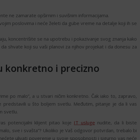
ijente ne zamarate opširnim i suvišnim informacijama.
e u svojim poslovima i neće želeti da gube vreme na detalje koji ih se
maju, koncentrišite se na upotrebu i pokazivanje svog znanja kako
, da shvate koji su vaši planovi za njihov projekat i da donesu za
u konkretno i precizno
me po malo”, a u stvari ničim konkretno. Čak iako to, zapravo,
e predstavili u što boljem svetlu. Međutim, pitanje je da li vas
m svetlu.
as potencijalni klijent pitao koje
IT usluge
nudite, da li biste
lo, sve i svašta”? Ukoliko je Vaš odgovor potvrdan, trebalo bi
 nećete ulivati poverenje u svoje sposobnosti i sigurno vas neće