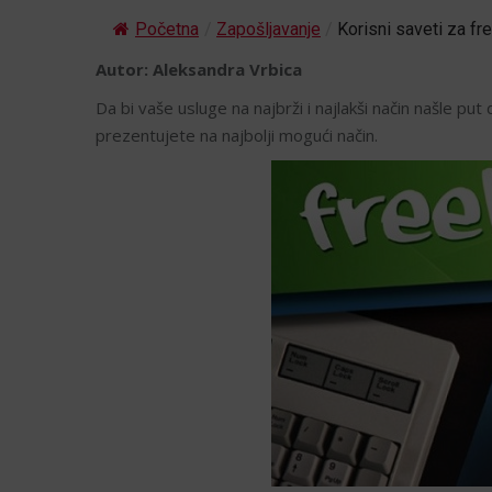
Početna
/
Zapošljavanje
/
Korisni saveti za fr
Autor: Aleksandra Vrbica
Da bi vaše usluge na najbrži i najlakši način našle pu
prezentujete na najbolji mogući način.