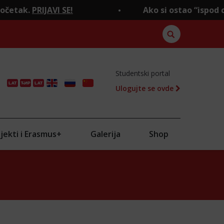
JAVI SE!
Ako si ostao “ispod crte", to je
Studentski portal
Ulogujte se ovde
ENG
RU
CN
jekti i Erasmus+
Galerija
Shop