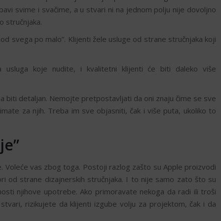
avi svime i svačime, a u stvari ni na jednom polju nije dovoljno
o stručnjaka.
„od svega po malo”. Klijenti žele usluge od strane stručnjaka koji
usluga koje nudite, i kvalitetni klijenti će biti daleko više
a biti detaljan. Nemojte pretpostavljati da oni znaju čime se sve
mate za njih. Treba im sve objasniti, čak i više puta, ukoliko to
je”
ime. Voleće vas zbog toga. Postoji razlog zašto su Apple proizvodi
vori od strane dizajnerskih stručnjaka. I to nije samo zato što su
nosti njihove upotrebe. Ako primoravate nekoga da radi ili troši
ri, rizikujete da klijenti izgube volju za projektom, čak i da