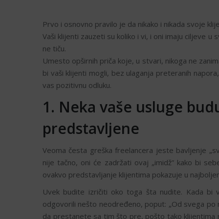
Prvo i osnovno pravilo je da nikako i nikada svoje kl
Vaši klijenti zauzeti su koliko i vi, i oni imaju ciljev
ne tiču.
Umesto opširnih priča koje, u stvari, nikoga ne zani
bi vaši klijenti mogli, bez ulaganja preteranih napora
vas pozitivnu odluku.
1. Neka vaše usluge bud
predstavljene
Veoma česta greška freelancera jeste bavljenje „svi
nije tačno, oni će zadržati ovaj „imidž” kako bi seb
ovakvo predstavljanje klijentima pokazuje u najbolje
Uvek budite izričiti oko toga šta nudite. Kada bi v
odgovorili nešto neodređeno, poput: „Od svega po ma
da prestanete sa tim što pre, pošto tako klijentima