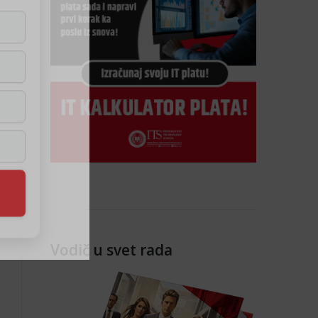
Vodič u svet rada