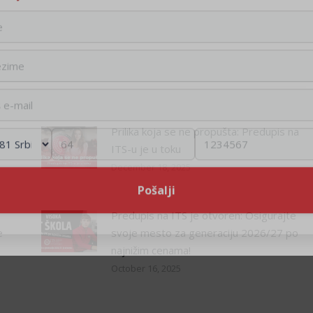
Prilika koja se ne propušta: Predupis na
ITS-u je u toku
December 18, 2025
Predupis na ITS je otvoren: Osigurajte
e
svoje mesto za generaciju 2026/27 po
najnižim cenama!
October 16, 2025