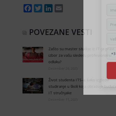
Facebook
Twitter
LinkedIn
Email
POVEZANE VESTI
Zašto su master studije iz IT-ja pravi
izbor za vašu sledeću profesionalnu
odluku?
December 26, 2025
Život studenta ITS-a: kako izgleda
studiranje u školi koja obrazuje buduć
IT stručnjake
December 11, 2025