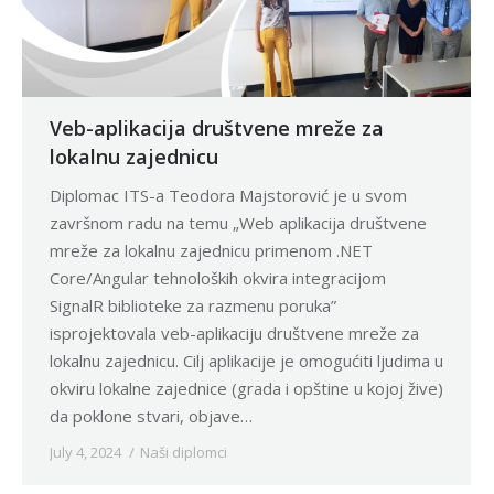
Veb-aplikacija društvene mreže za
lokalnu zajednicu
Diplomac ITS-a Teodora Majstorović je u svom
završnom radu na temu „Web aplikacija društvene
mreže za lokalnu zajednicu primenom .NET
Core/Angular tehnoloških okvira integracijom
SignalR biblioteke za razmenu poruka”
isprojektovala veb-aplikaciju društvene mreže za
lokalnu zajednicu. Cilj aplikacije je omogućiti ljudima u
okviru lokalne zajednice (grada i opštine u kojoj žive)
da poklone stvari, objave…
July 4, 2024
Naši diplomci