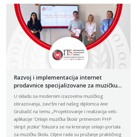
Razvoj i implementacija internet
prodavnice specijalizovane za muzičku
školu
U skladu sa modernim izazovima muzičkog
obrazovanja, završni rad našeg diplomca Ane
Grubačić na temu „Projektovanje i realizacija veb-
aplikacije ’Onlajn muzička škola’ primenom PHP
skript jezika” fokusira se na kreiranje onlajn-portala
za muzičku školu. Ciljevi rada su pružanje praktičnog