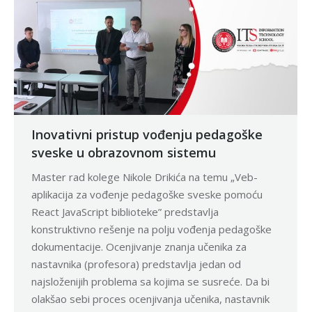
Inovativni pristup vođenju pedagoške
sveske u obrazovnom sistemu
Master rad kolege Nikole Drikića na temu „Veb-
aplikacija za vođenje pedagoške sveske pomoću
React JavaScript biblioteke” predstavlja
konstruktivno rešenje na polju vođenja pedagoške
dokumentacije. Ocenjivanje znanja učenika za
nastavnika (profesora) predstavlja jedan od
najsloženijih problema sa kojima se susreće. Da bi
olakšao sebi proces ocenjivanja učenika, nastavnik