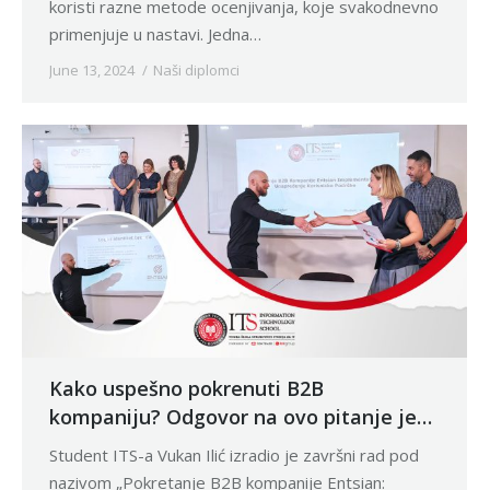
koristi razne metode ocenjivanja, koje svakodnevno
primenjuje u nastavi. Jedna…
June 13, 2024
Naši diplomci
Kako uspešno pokrenuti B2B
kompaniju? Odgovor na ovo pitanje je
dao student ITS-a Vukan Ilić
Student ITS-a Vukan Ilić izradio je završni rad pod
nazivom „Pokretanje B2B kompanije Entsian: