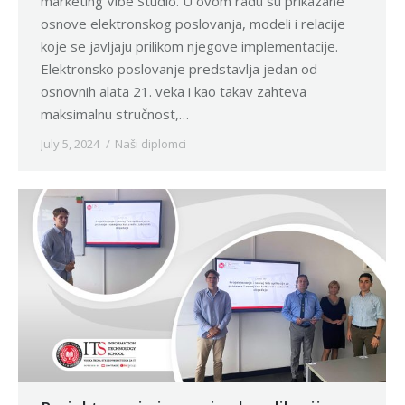
marketing Vibe Studio. U ovom radu su prikazane
osnove elektronskog poslovanja, modeli i relacije
koje se javljaju prilikom njegove implementacije.
Elektronsko poslovanje predstavlja jedan od
osnovnih alata 21. veka i kao takav zahteva
maksimalnu stručnost,…
July 5, 2024
Naši diplomci