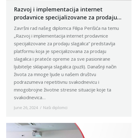
Razvoj i implementacija internet
prodavnice specijalizovane za prodaju
slagalica
Završni rad našeg diplomca Filipa Perišića na temu
„Razvoj i implementacija internet prodavnice
specijalizovane za prodaju slagalica” predstavlja
platformu koja je specijalizovana za prodaju
slagalica i prateće opreme za sve pasionirane
ljubitelje sklapanja slagalica (puzli). Današnji način
života za mnoge ljude u našem društvu
podrazumeva repetitivnu svakodnevicu i
mnogobrojne životne stresne situacije koje ta
svakodnevica…
June 26, 2024
Naši diplomci