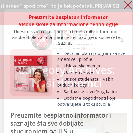
crte", to je tek početak.
PRIJAVI SE!
Ako 
Preuzmite besplatan informator
Ako si ostao “ispod crte", to je tek početak.
PRIJAVI SE!
Visoke škole za informacione tehnologije
Unesite svoju e-mail adresu i preuzmite informator
Visoke škole za informacione tehnologije u kome ćete
saznati:
Detaljan plan i program za sve
smerove i profile
Uslove školovanja
Category Archives:
Upisne rokove
Naši diplomci
Utiske studenata - Vaših
budućih kolega
Sastav nastavničkog kadra
Dodatne pogodnosti koje
ostvarujete u toku studija
Preuzmite besplatno informator i
saznajte šta sve dobijate
studiranjem na ITS-u.