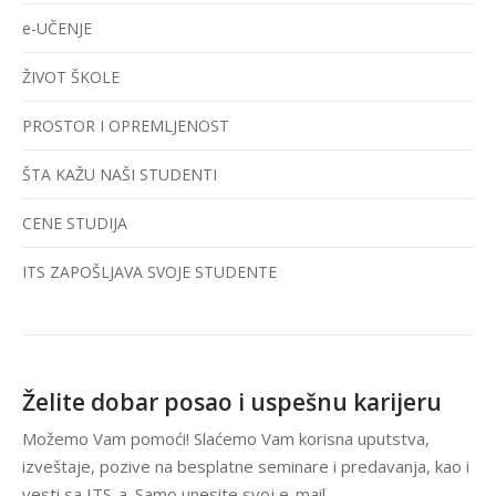
e-UČENJE
ŽIVOT ŠKOLE
PROSTOR I OPREMLJENOST
ŠTA KAŽU NAŠI STUDENTI
CENE STUDIJA
ITS ZAPOŠLJAVA SVOJE STUDENTE
Želite dobar posao i uspešnu karijeru
Možemo Vam pomoći! Slaćemo Vam korisna uputstva,
izveštaje, pozive na besplatne seminare i predavanja, kao i
vesti sa ITS-a. Samo unesite svoj e-mail.