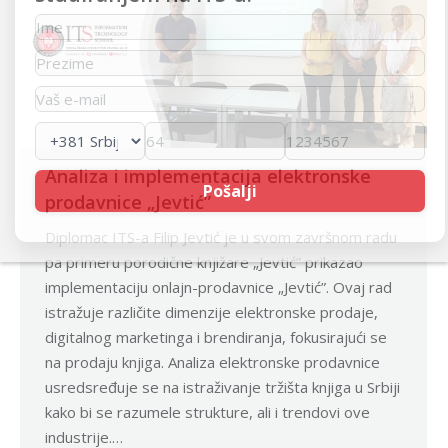
Analiza i implementacija elektronske
prodavnice „Jevtić”
Diplomac ITS-a Filip Jevtić je u svom završnom radu
pa primeru porodične knjižare „Jevtić” prikazao
implementaciju onlajn-prodavnice „Jevtić”. Ovaj rad
istražuje različite dimenzije elektronske prodaje,
digitalnog marketinga i brendiranja, fokusirajući se
na prodaju knjiga. Analiza elektronske prodavnice
usredsređuje se na istraživanje tržišta knjiga u Srbiji
kako bi se razumele strukture, ali i trendovi ove
industrije.…