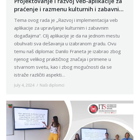
Projektovanje i razvoj veb-aplikacije za
praćenje i razmenu kulturnih i zabavnih
događaja
Tema ovog rada je „Razvoj i implementacija veb
aplikacije za upravljanje kulturnim i zabavnim
događajima”. Cilj aplikacije je da na jednom mestu
obuhvati sva dešavanja u izabranom gradu. Ovu
temu naš diplomac Danilo Franeta je izabrao zbog
njenog velikog praktičnog značaja i primene u
stvarnom svetu, kao i zbog mogućnosti da se
istraže različiti aspekti…
July 4, 2024
Naši diplomci