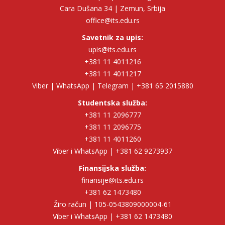
Cara Dušana 34 | Zemun, Srbija
office@its.edu.rs
Savetnik za upis:
upis@its.edu.rs
+381 11 4011216
+381 11 4011217
Viber | WhatsApp | Telegram | +381 65 2015880
Studentska služba:
+381 11 2096777
+381 11 2096775
+381 11 4011260
Viber i WhatsApp | +381 62 9273937
Finansijska služba:
finansije@its.edu.rs
+381 62 1473480
Žiro račun | 105-0543809000004-61
Viber i WhatsApp | +381 62 1473480