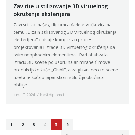
Zavirite u stilizovanje 3D virtuelnog
okruženja eksterijera
Završni rad našeg diplomca Alekse Vučkovića na
temu „Dizajn stilizovanog 3D virtuelnog okruženja
eksterijera” opisuje kompletan proces
projektovanja i izrade 3D virtuelnog okruženja sa
svim neophodnim elementima. Rad obuhvata
izradu 3D scene po uzoru na animirane filmove
produkcijske kuće „Ghibli”, a za glavni deo te scene
uzeta je kuća u japanskom stilu čija okućnica
obiluje…
June 7, 2024
Naši diplomci
1
2
3
4
5
6