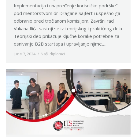
Implementacija i unapređenje korisničke podrške”
pod mentorstvom dr Dragane Sajfert i uspešno ga
odbranio pred tročlanom komisijom. Završni rad
Vukana Ilića sastoji se iz teorijskog i praktičnog dela.
Teorijski deo prikazuje ključne korake potrebne za
osnivanje B2B startapa i upravljanje njime,…
June 7, 2024
Naši diplomci