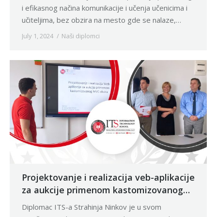
i efikasnog načina komunikacije i učenja učenicima i
učiteljima, bez obzira na mesto gde se nalaze,…
July 1, 2024
Naši diplomci
Projektovanje i realizacija veb-aplikacije
za aukcije primenom kastomizovanog
MVC okvira
Diplomac ITS-a Strahinja Ninkov je u svom