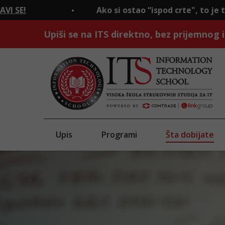
Ako si ostao “ispod crte", to je tek početak.
PR
Upiši se na ITS direktno, bez prijemnog i
Upis
Programi
Šta dobijate