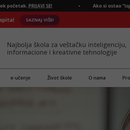
IJAVI SE!
Ako si ostao “ispod crte", to j
spita!
SAZNAJ VIŠE!
Najbolja škola za veštačku inteligenciju,
informacione i kreativne tehnologije
e-učenje
Život škole
O nama
Pro