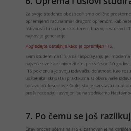
6. Oprema i uslovi studi
Za svoje studente obezbedili smo odlične prostorne i 
opremljenih računarima i drugom opremom, kabinete 
aktivnosti tu su i sportski tereni, bazen, restoran i
najnovije generacije.
Pogledajte detaljnije kako je opremljen ITS.
Svim studentima ITS-a na raspolaganju je i moderna st
najveće svetske univerzitete, pre više od 10 godina, 
ITS pokrenula je svoju izdavačku delatnost. Kao rezu
udžbenika, skripata i praktikuma. U okviru naše izdava
upravo profesori ove škole, što je svrstava u mali br
prošli recenziju i usvojeni su na sednicama Nastavno
7. Po čemu se još razlik
Čitav proces učenja na ITS-u zasnovan je na korišćen