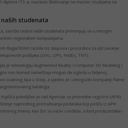
ući diplomi ITS-a, nastavio školovanje na master studijama na
i naših studenata
a, završni radovi naših studenata primenjuju se u mnogim
pešnim regionalnim kompanijama.
pom Bugarčićem razvila niz skupova i procedura za ubrzavanje
 ekspresnih pošiljaka (DHL, UPS, FedEx, TNT).
ojila je tehnologiju Augmented Reality i Computer 3D Modeling i
egov nov komad nameštaja mogao da izgleda u željenoj
 prvo ovakvog tipa u Srbiji, a ujedno je i omogućilo kompaniji Flame
m augmentovanog kataloga.
ujičića poboljšao je rad Agencije za privredne registre (APR).
šćenje naprednog pretraživanja podataka koji potiču iz APR
lovnog imena, kao što su naziv i sedište, a kod preduzetnika i