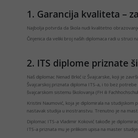
1. Garancija kvaliteta – 
Najbolja potvrda da škola nudi kvalitetno obrazovan
Činjenica da veliki broj naših diplomaca radi u struci 
2. ITS diplome priznate 
Naš diplomac Nenad Brkić iz Švajcarske, koji je zavr
Švajcarskoj priznata diploma ITS-a, i to bez potreb
švajcarskom sistemu školovanja (FH ili Fachhochschul
Kristini Naumović, koja je diplomirala na studijskom
nastavak studija u inostranstvu. Trenutno je na ma
Diplomac ITS-a Vladimir Koković takođe je diplomira
ITS-a priznata mu je prilikom upisa na master studije