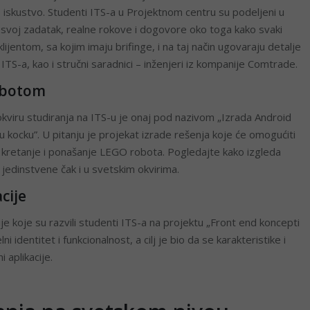
o iskustvo. Studenti ITS-a u Projektnom centru su podeljeni u
a svoj zadatak, realne rokove i dogovore oko toga kako svaki
lijentom, sa kojim imaju brifinge, i na taj način ugovaraju detalje
 ITS-a, kao i stručni saradnici – inženjeri iz kompanije Comtrade.
robotom
 okviru studiranja na ITS-u je onaj pod nazivom „Izrada Android
u kocku”. U pitanju je projekat izrade rešenja koje će omogućiti
še kretanje i ponašanje LEGO robota. Pogledajte kako izgleda
edinstvene čak i u svetskim okvirima.
cije
je koje su razvili studenti ITS-a na projektu „Front end koncepti
ni identitet i funkcionalnost, a cilj je bio da se karakteristike i
 aplikacije.