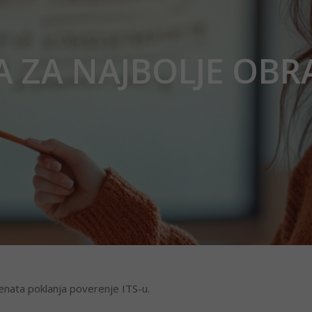
GA ZA NAJBOLJE OB
enata poklanja poverenje ITS-u.