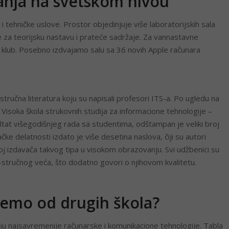
ranja na svetskom nivou
tehničke uslove. Prostor objedinjuje više laboratorijskih sala
za teorijsku nastavu i prateće sadržaje. Za vannastavne
 IT klub. Posebno izdvajamo salu sa 36 novih Apple računara
ručna literatura koju su napisali profesori ITS-a. Po ugledu na
Visoka škola strukovnih studija za informacione tehnologije –
ltat višegodišnjeg rada sa studentima, odštampan je veliki broj
čke delatnosti izdato je više desetina naslova, čiji su autori
oj izdavača takvog tipa u visokom obrazovanju. Svi udžbenici su
-stručnog veća, što dodatno govori o njihovom kvalitetu.
ujemo od drugih škola?
ju najsavremenije računarske i komunikacione tehnologije. Tabla