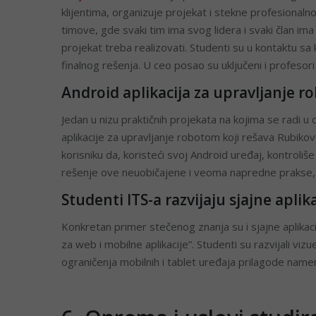
klijentima, organizuje projekat i stekne profesionaln
timove, gde svaki tim ima svog lidera i svaki član im
projekat treba realizovati. Studenti su u kontaktu sa k
finalnog rešenja. U ceo posao su uključeni i profesori
Android aplikacija za upravljanje 
Jedan u nizu praktičnih projekata na kojima se radi u
aplikacije za upravljanje robotom koji rešava Rubikov
korisniku da, koristeći svoj Android uređaj, kontroli
rešenje ove neuobičajene i veoma napredne prakse, j
Studenti ITS-a razvijaju sjajne aplika
Konkretan primer stečenog znanja su i sjajne aplikaci
za web i mobilne aplikacije”. Studenti su razvijali vizuel
ograničenja mobilnih i tablet uređaja prilagode nameni