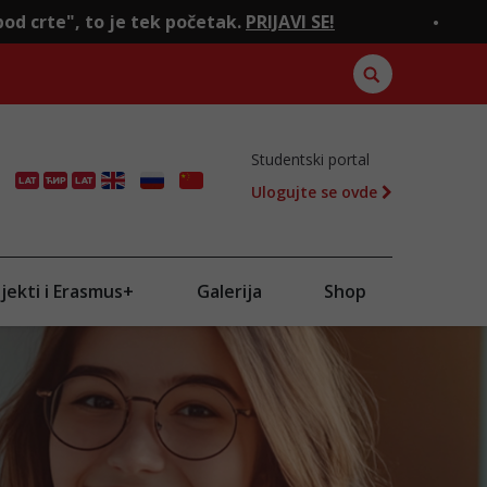
e tek početak.
PRIJAVI SE!
Ako si ostao “
Studentski portal
Ulogujte se ovde
ENG
RU
CN
jekti i Erasmus+
Galerija
Shop