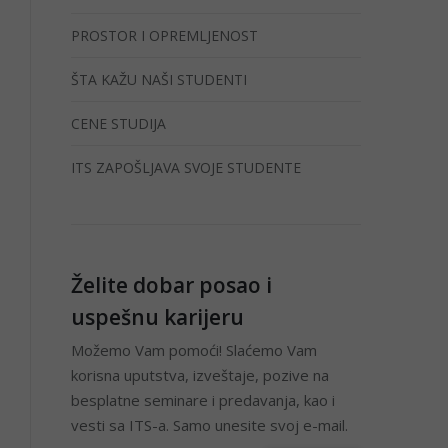
PROSTOR I OPREMLJENOST
ŠTA KAŽU NAŠI STUDENTI
CENE STUDIJA
ITS ZAPOŠLJAVA SVOJE STUDENTE
Želite dobar posao i
uspešnu karijeru
Možemo Vam pomoći! Slaćemo Vam
korisna uputstva, izveštaje, pozive na
besplatne seminare i predavanja, kao i
vesti sa ITS-a. Samo unesite svoj e-mail.