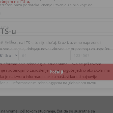
iranjem na ITS-u.
istratori baza podataka. Znanje i zvanje za bilo koje od
ITS-u
prakse; na ITS-u to nije slučaj. Kroz izuzetno naprednu i
 svoja znanja, dobijaju nova i aktivno se pripremaju za uspešnu
sti informacionih tehnologija, studentima ITS-a se još tokom
nje i potencijalno zaposlenje. To je moguće jedino ako škola ima
o je na izvoru informacija, ako u nastavi koristi najnovije
ešenja u informacionim tehnologijama na globalnom nivou.
na vreme, još tokom studiranja, želi da se susretne sa