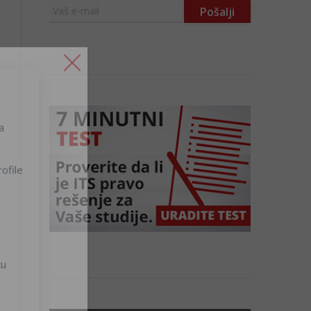
a
ofile
ku