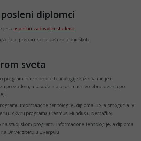
zaposleni diplomci
je jesu
uspešni i zadovoljni studenti
.
najveća je preporuka i uspeh za jednu školu.
širom sveta
šio program Informacione tehnologije kaže da mu je u
e za prevodom, a takođe mu je priznat nivo obrazovanja po
e).
 programu Informacione tehnologije, diploma ITS-a omogućila je
steru u okviru programa Erasmus Mundus u Nemačkoj.
o na studijskom programu Informacione tehnologije, a diploma
 na Univerzitetu u Liverpulu.