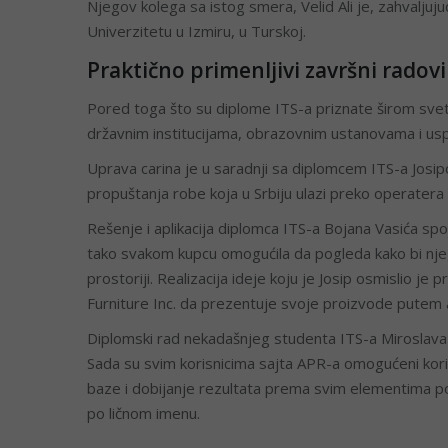
Njegov kolega sa istog smera, Velid Ali je, zahvaljuj
Univerzitetu u Izmiru, u Turskoj.
Praktično primenljivi završni radov
Pored toga što su diplome ITS-a priznate širom svet
državnim institucijama, obrazovnim ustanovama i us
Uprava carina je u saradnji sa diplomcem ITS-a Josi
propuštanja robe koja u Srbiju ulazi preko operatera
Rešenje i aplikacija diplomca ITS-a Bojana Vasića sp
tako svakom kupcu omogućila da pogleda kako bi nj
prostoriji. Realizacija ideje koju je Josip osmislio je
Furniture Inc. da prezentuje svoje proizvode pute
Diplomski rad nekadašnjeg studenta ITS-a Miroslava V
Sada su svim korisnicima sajta APR-a omogućeni kori
baze i dobijanje rezultata prema svim elementima pos
po ličnom imenu.