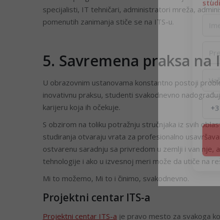
stud
specijalisti, IT tehničari, administratori mreža, admin
pomenutih zanimanja stiče se na ITS-u.
5. Savremena praksa na 
U obrazovnim ustanovama konstantno postoji problem 
inovativnu praksu, studenti svakodnevno nadograđuju
karijeru koja ih očekuje.
S obzirom na toliku potražnju stručnjaka iz svih obla
studiranja otvaraju vrata za profesionalno usavršava
ostvarenu saradnju sa privredom u zemlji i van nje, ak
tehnologije i ako u izvesnoj meri može da utiče na r
Mi to možemo, Mi to i činimo, svakodnevno.
Projektni centar ITS-a
Projektni centar ITS-a
je pravo mesto za svakoga ko 