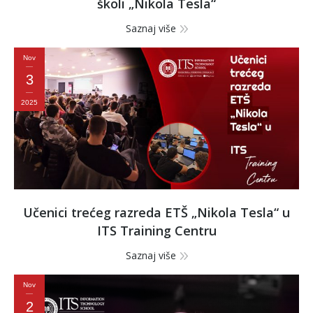
školi „Nikola Tesla“
Saznaj više
Nov
3
2025
Učenici trećeg razreda ETŠ „Nikola Tesla“ u
ITS Training Centru
Saznaj više
Nov
2