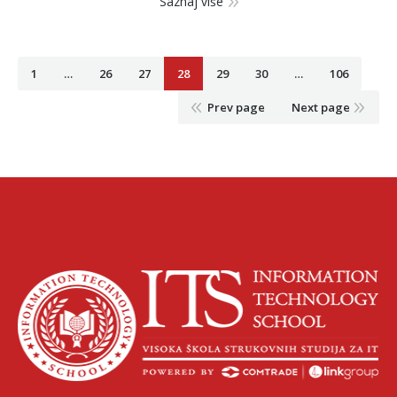
Saznaj više
G
1
…
26
27
28
29
30
…
106
Prev page
Next page