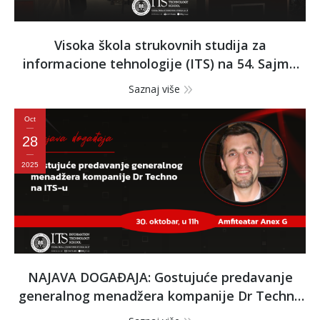
Visoka škola strukovnih studija za
informacione tehnologije (ITS) na 54. Sajmu
obrazovanja – Pridružite nam se!
Saznaj više
Oct
28
2025
NAJAVA DOGAĐAJA: Gostujuće predavanje
generalnog menadžera kompanije Dr Techno
na ITS-u – 30. oktobra u 11h, Amfiteatar Anex