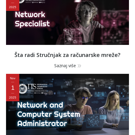
2025
Šta radi Stručnjak za računarske mreže?
Saznaj više
Nov
1
2025