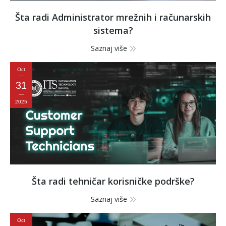
Šta radi Administrator mrežnih i računarskih
sistema?
Saznaj više
Oct
31
2025
Šta radi tehničar korisničke podrške?
Saznaj više
Oct