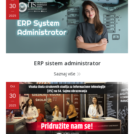
30
2025
ERP sistem administrator
Saznaj više
Oct
30
2025