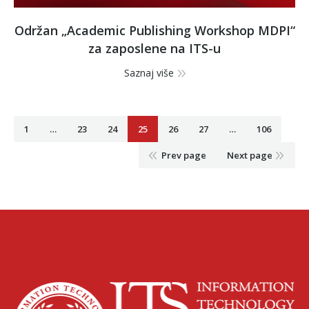
Održan „Academic Publishing Workshop MDPI“
za zaposlene na ITS-u
Saznaj više
1
…
23
24
25
26
27
…
106
Prev page
Next page