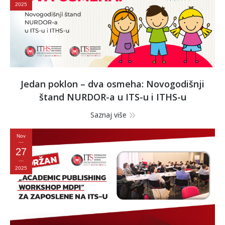
2025
Jedan poklon – dva osmeha: Novogodišnji
štand NURDOR-a u ITS-u i ITHS-u
Saznaj više
Nov
27
2025