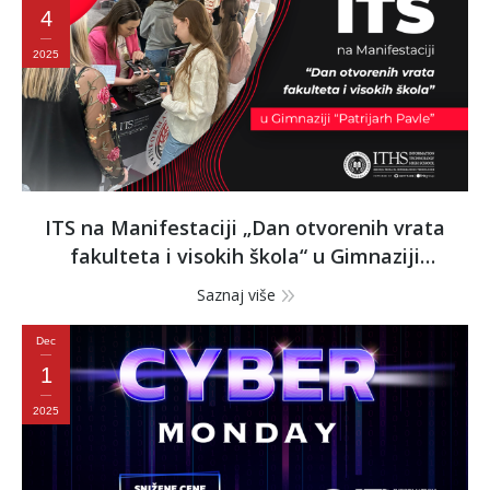
4
2025
ITS na Manifestaciji „Dan otvorenih vrata
fakulteta i visokih škola“ u Gimnaziji
„Patrijarh Pavle“
Saznaj više
Dec
1
2025