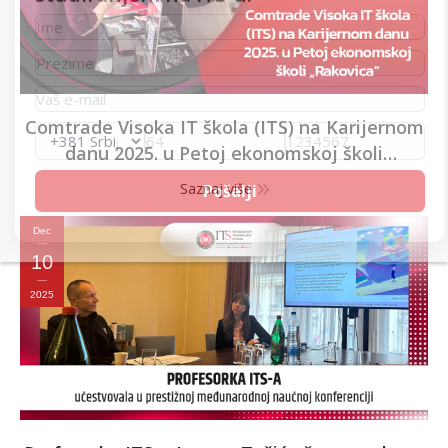
Comtrade Visoka IT škola (ITS) na Karijernom
danu 2025. u Petoj ekonomskoj školi
„Rakovica“
Saznaj više
Dec
10
2025