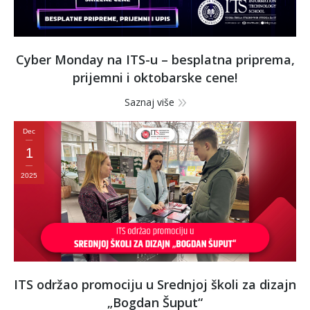
Cyber Monday na ITS-u – besplatna priprema,
prijemni i oktobarske cene!
Saznaj više
Dec
1
2025
ITS održao promociju u Srednjoj školi za dizajn
„Bogdan Šuput“