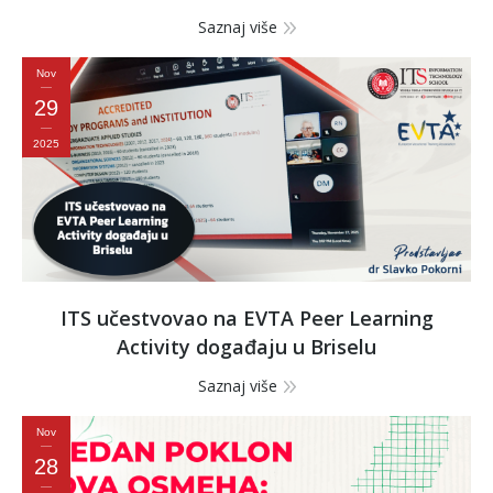
Saznaj više
Nov
29
2025
ITS učestvovao na EVTA Peer Learning
Activity događaju u Briselu
Saznaj više
Nov
28