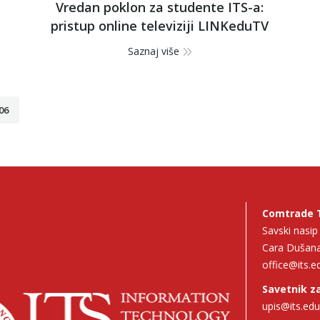
Vredan poklon za studente ITS-a:
pristup online televiziji LINKeduTV
Saznaj više
06
Comtrade 
Savski nasi
Cara Dušana
office@its.e
Savetnik za
upis@its.edu