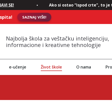
VI SE!
Ako si ostao “ispod crte", to je 
spita!
SAZNAJ VIŠE!
Najbolja škola za veštačku inteligenciju,
informacione i kreativne tehnologije
e-učenje
Život škole
O nama
Pro