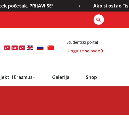
tek početak.
PRIJAVI SE!
Ako si ostao “isp
Studentski portal
Ulogujte se ovde
ENG
RU
CN
jekti i Erasmus+
Galerija
Shop