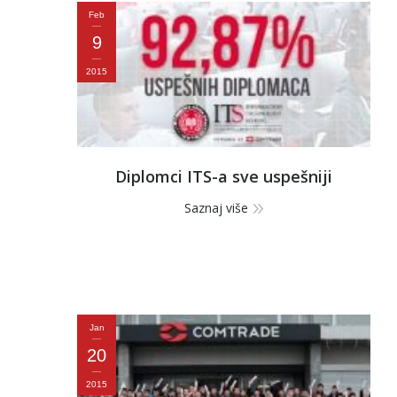
Feb
9
2015
Diplomci ITS-a sve uspešniji
Saznaj više
Jan
20
2015