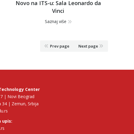
Novo na ITS-u: Sala Leonardo da
Vinci
Saznaj više
Prev page
Next page
Technology Center
p 7 | Novi Beograd
 34 | Zemun, Srbija
du.rs
 upis:
.rs