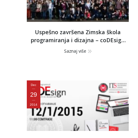
Uspešno završena Zimska škola
programiranja i dizajna – coDEsign
2015.
Saznaj više
Dec
29
2014
Preu
stud