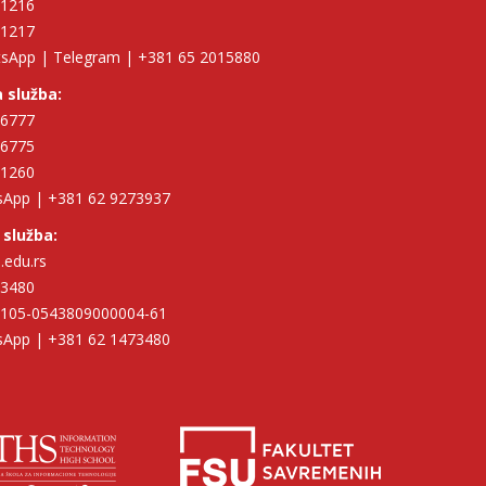
11216
11217
tsApp | Telegram | +381 65 2015880
 služba:
96777
96775
11260
tsApp | +381 62 9273937
 služba:
.edu.rs
73480
| 105-0543809000004-61
tsApp | +381 62 1473480