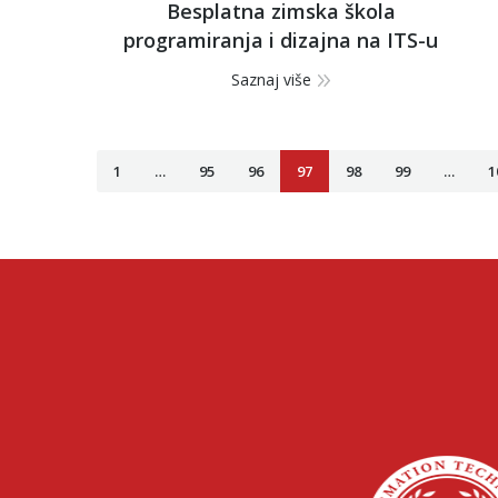
Besplatna zimska škola
programiranja i dizajna na ITS-u
Saznaj više
1
…
95
96
97
98
99
…
1