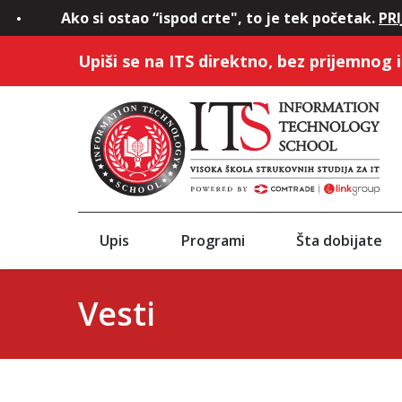
Ako si ostao “ispod crte", to je tek početak.
PRIJA
Upiši se na ITS direktno, bez prijemnog i
Upis
Programi
Šta dobijate
Vesti