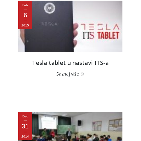
Feb
6
2015
Tesla tablet u nastavi ITS-a
Saznaj više
Dec
31
2014