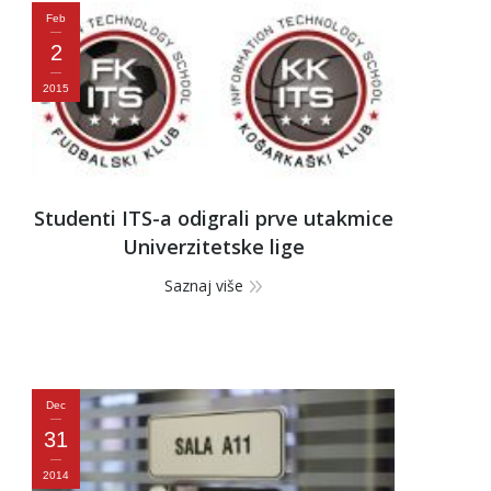
Feb
2
2015
Studenti ITS-a odigrali prve utakmice
Univerzitetske lige
Saznaj više
Dec
31
2014