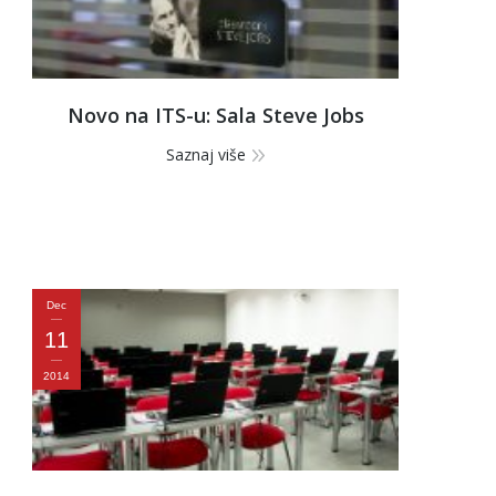
Novo na ITS-u: Sala Steve Jobs
a
Saznaj više
ofile
Dec
11
ku
2014