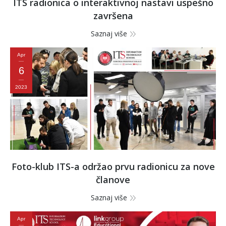
ITS radionica o interaktivnoj nastavi uspešno
završena
Saznaj više
Apr
6
2023
Foto-klub ITS-a održao prvu radionicu za nove
članove
Saznaj više
Apr