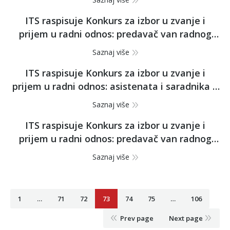
vremenom za užu naučno-stručnu oblast:
ITS raspisuje Konkurs za izbor u zvanje i
ekonomske nauke
prijem u radni odnos: predavač van radnog
odnosa za užu naučno-stručnu oblast:
Saznaj više
ekonomske nauke
ITS raspisuje Konkurs za izbor u zvanje i
prijem u radni odnos: asistenata i saradnika u
nastavi sa punim i nepunim radnim
Saznaj više
vremenom za užu naučno-stručnu oblast:
ITS raspisuje Konkurs za izbor u zvanje i
menadžment i biznis
prijem u radni odnos: predavač van radnog
odnosa za užu naučno-stručnu oblast:
Saznaj više
menadžment i biznis
1
…
71
72
73
74
75
…
106
Prev page
Next page