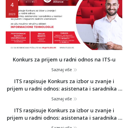
4
2023
Konkurs za prijem u radni odnos na ITS-u
Saznaj više
ITS raspisuje Konkurs za izbor u zvanje i
prijem u radni odnos: asistenata i saradnika u
nastavi sa punim i nepunim radnim
Saznaj više
vremenom za užu naučno-stručnu oblast:
ITS raspisuje Konkurs za izbor u zvanje i
marketing
prijem u radni odnos: asistenata i saradnika u
nastavi sa punim i nepunim radnim
Saznaj više