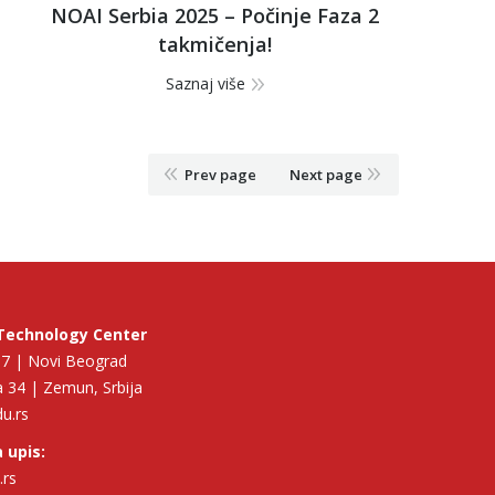
NOAI Serbia 2025 – Počinje Faza 2
takmičenja!
Saznaj više
Prev page
Next page
Technology Center
p 7 | Novi Beograd
 34 | Zemun, Srbija
du.rs
 upis:
.rs