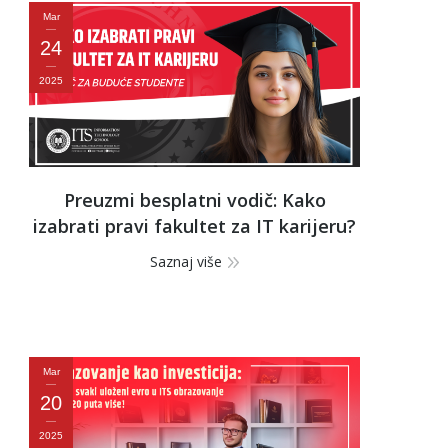
Mar
24
2025
Preuzmi besplatni vodič: Kako
izabrati pravi fakultet za IT karijeru?
Saznaj više
Mar
20
2025