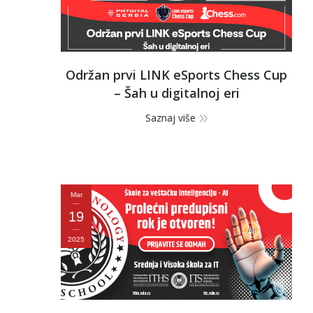
Održan prvi LINK eSports Chess Cup
– Šah u digitalnoj eri
Saznaj više
Mar
19
2025
Preu
stud