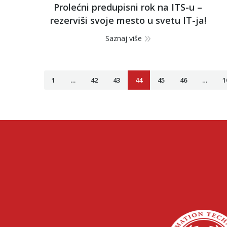
Prolećni predupisni rok na ITS-u –
rezerviši svoje mesto u svetu IT-ja!
Saznaj više
1
…
42
43
44
45
46
…
1