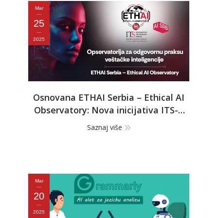
Mar
25
2025
Osnovana ETHAI Serbia – Ethical AI
Observatory: Nova inicijativa ITS-a
za odgovornu primenu veštačke
Saznaj više
inteligencije
Mar
20
2025