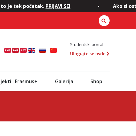
 to je tek početak.
PRIJAVI SE!
Ako si ost
Studentski portal
Ulogujte se ovde
ENG
RU
CN
jekti i Erasmus+
Galerija
Shop