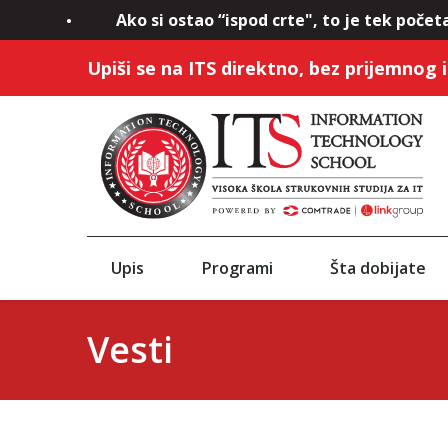
Ako si ostao “ispod crte", to je tek početa
Upiši se na ITS direktno, bez prijemnog i
Upis
Programi
Šta dobijate
Vesti