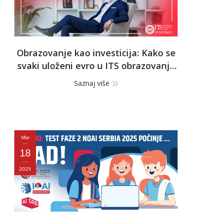
a
Obrazovanje kao investicija: Kako se
svaki uloženi evro u ITS obrazovanje
vraća 220 puta više!
ofile
Saznaj više
Mar
ku
18
2025