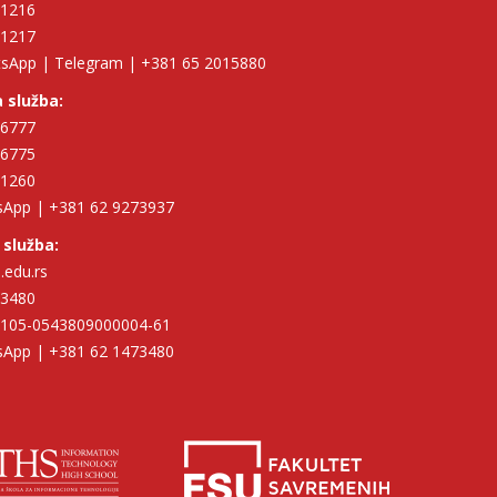
11216
11217
tsApp | Telegram | +381 65 2015880
 služba:
96777
96775
11260
tsApp | +381 62 9273937
 služba:
.edu.rs
73480
| 105-0543809000004-61
tsApp | +381 62 1473480