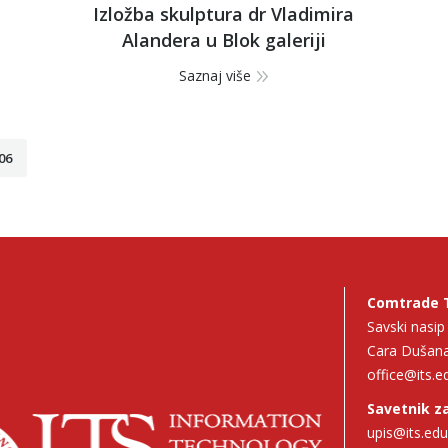
Izložba skulptura dr Vladimira
Alandera u Blok galeriji
Saznaj više
06
Comtrade 
Savski nasi
Cara Dušana
office@its.e
Savetnik za
upis@its.edu