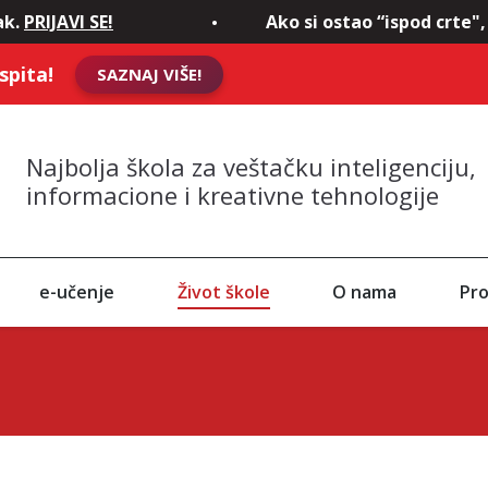
k.
PRIJAVI SE!
Ako si ostao “ispod crte",
spita!
SAZNAJ VIŠE!
Najbolja škola za veštačku inteligenciju,
informacione i kreativne tehnologije
e-učenje
Život škole
O nama
Pro