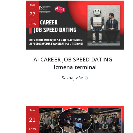
Mar
27
2025
AI CAREER JOB SPEED DATING –
Izmena termina!
Saznaj više
Mar
21
2025