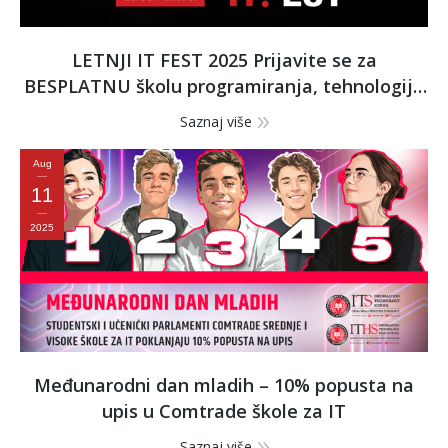
LETNJI IT FEST 2025 Prijavite se za
BESPLATNU školu programiranja, tehnologije
i dizajna
Saznaj više
Aug
11
2025
Međunarodni dan mladih – 10% popusta na
upis u Comtrade škole za IT
Saznaj više