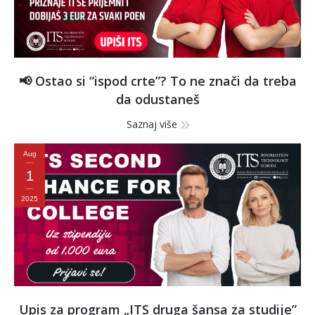
📢 Ostao si “ispod crte”? To ne znači da treba
da odustaneš
Saznaj više
Aug
1
2025
Upis za program „ITS druga šansa za studije”