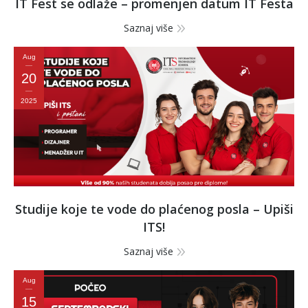
IT Fest se odlaže – promenjen datum IT Festa
Saznaj više
Aug
20
2025
Studije koje te vode do plaćenog posla – Upiši
ITS!
Saznaj više
Aug
15