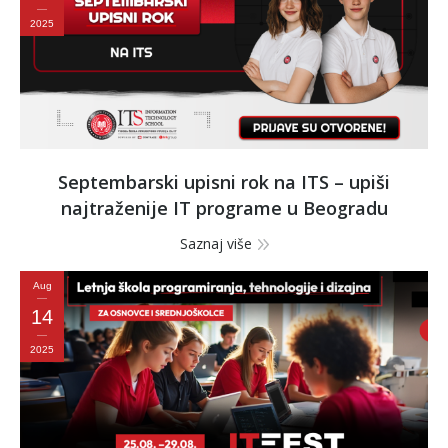
2025
Septembarski upisni rok na ITS – upiši
najtraženije IT programe u Beogradu
Saznaj više
Aug
14
2025