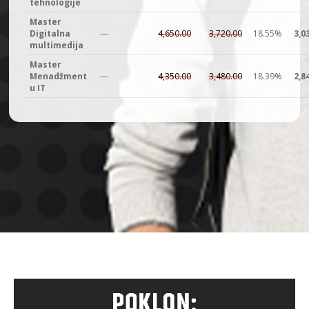
tehnologije
Master
Digitalna
—
4,650.00
3,720.00
18.55%
3,0
multimedija
Master
Menadžment
—
4,350.00
3,480.00
18.39%
2,8
u IT