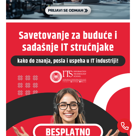
Ksenija Ilić
Razgovaraj sa Ksenijom Ilić savetnicom za upis – uživo!
Saznaj sve o studijama, smerovima i pogodnostima direktno od naše
savetnice za upis.
PRIJAVI SE